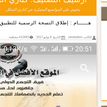
يحتوي على المواضيع المتميّزة عن كناري الشكل
هــــــام : إطلاق النسحة الرسمية للتطبيق الخاص 
الكاتب:
canaryfans
التاريخ: 8 يوليو,2017
412683 مشاهدة