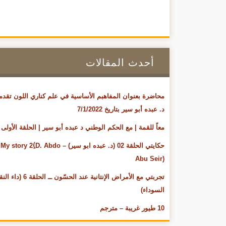
أحدث المقالات
محاضرة بعنوان المفاهبم الأساسية في علم كناري اللون تقدم
د. عبده أبو سير بتاريخ 7/1/2022
معاً للقمة | مع الحكم الوطني د عبده أبو سير | الحلقة الأولى
حكايتي الحلقة 02 (د. عبده ابو سير) – My story 2(ِD. Abdo
Abu Seir)
تجربتي مع الأمراض الإنتانية عند الحسّون ــ ال
السوداء)
10 طيور غريبة – مترجم