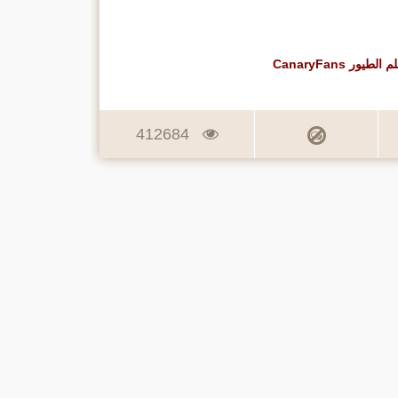
ر CanaryFans
412684