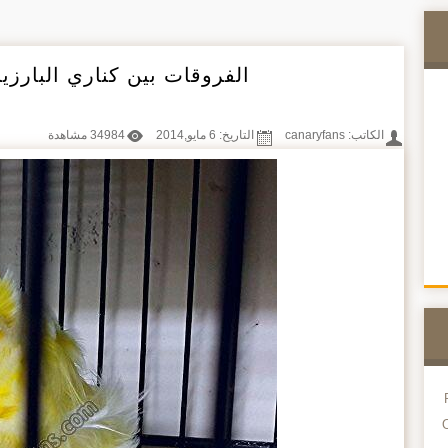
الفروقات بين كناري البارزيا
الكاتب:
canaryfans
التاريخ: 6 مايو,2014
34984 مشاهدة
O