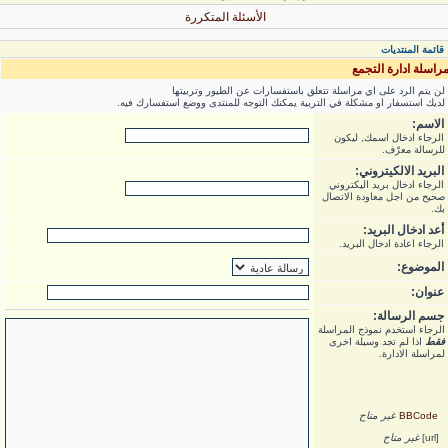
الأسئلة المتكررة
قائمة المنتديات
راسلة ادارة التجمع
لن يتم الرد على اي مراسلة تتعلق باستفسارات عن الطيور وتربيتها
لديك استسفار او مشكلة في التربية يمكنك التوجه للمنتدى ووضع استفسارك فيه.
الاسم:
الرجاء ادخال اسمك, ليكون
للرسالة معرّف.
البريد الالكيتروني:
الرجاء ادخال بريد اليكتروني
صحيح من اجل معاودة الاتصال
بك.
أعد ادخال البريد:
الرجاء اعادة ادخال البريد.
الموضوع:
عنوان:
جسم الرسالة:
الرجاء استخدم نموذج المراسلة
فقط
اذا لم تجد وسيلة اخرى
لمراسلة الادارة.
BBCode
غير متاح
[url]
غير متاح