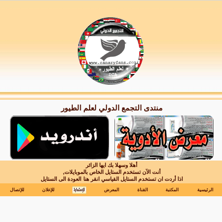
منتدى التجمع الدولي لعلم الطيور
أهلا وسهلا بك ايها الزائر
أنت الآن تستخدم الستايل الخاص بالموبايلات,
اذا أردت ان تستخدم الستايل القياسي انقر هنا
العودة الى الستايل
الرئيسية
المكتبة
القناة
المعرض
للإعلان
للإتصال