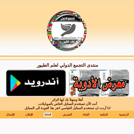
منتدى التجمع الدولي لعلم الطيور
أهلا وسهلا بك ايها الزائر
أنت الآن تستخدم الستايل الخاص بالموبايلات,
اذا أردت ان تستخدم الستايل القياسي انقر هنا
العودة الى الستايل
الرئيسية
المكتبة
القناة
المعرض
للإعلان
للإتصال