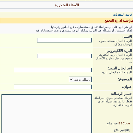
الأسئلة المتكررة
قائمة المنتديات
راسلة ادارة التجمع
لن يتم الرد على اي مراسلة تتعلق باستفسارات عن الطيور وتربيتها
لديك استسفار او مشكلة في التربية يمكنك التوجه للمنتدى ووضع استفسارك فيه.
الاسم:
الرجاء ادخال اسمك, ليكون
للرسالة معرّف.
البريد الالكيتروني:
الرجاء ادخال بريد اليكتروني
صحيح من اجل معاودة الاتصال
بك.
أعد ادخال البريد:
الرجاء اعادة ادخال البريد.
الموضوع:
عنوان:
جسم الرسالة:
الرجاء استخدم نموذج المراسلة
فقط
اذا لم تجد وسيلة اخرى
لمراسلة الادارة.
BBCode
غير متاح
[url]
غير متاح