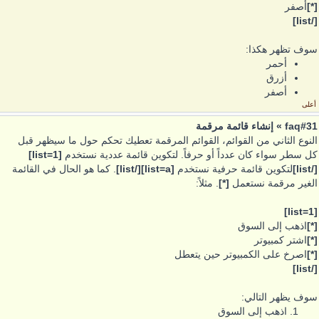
[*]
أصفر
[/list]
سوف تظهر هكذا:
أحمر
أزرق
أصفر
أعلى
faq#31 » إنشاء قائمة مرقمة
النوع الثاني من القوائم، القوائم المرقمة تعطيك تحكم حول ما سيظهر قبل
كل سطر سواء كان عدداً أو حرفاً. لتكوين قائمة عددية نستخدم
[list=1]
[/list]
لتكوين قائمة حرفية نستخدم
[list=a][/list]
. كما هو الحال في القائمة
الغير مرقمة نستعمل
[*]
. مثلاً:
[list=1]
[*]
اذهب إلى السوق
[*]
اشتر كمبيوتر
[*]
اصرخ على الكمبيوتر حين يتعطل
[/list]
سوف يظهر التالي:
اذهب إلى السوق