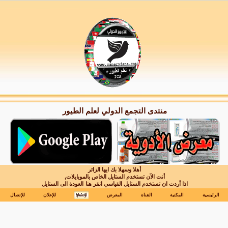
منتدى التجمع الدولي لعلم الطيور
أهلا وسهلا بك ايها الزائر
أنت الآن تستخدم الستايل الخاص بالموبايلات,
اذا أردت ان تستخدم الستايل القياسي انقر هنا
العودة الى الستايل
الرئيسية
المكتبة
القناة
المعرض
للإعلان
للإتصال