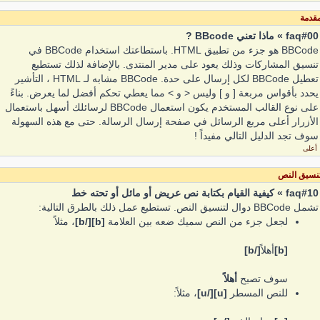
قدمة
faq#00 » ماذا تعني BBcode ?
BBCode هو جزء من تطبيق HTML. باستطاعتك استخدام BBCode في
تنسيق المشاركات وذلك يعود على مدير المنتدى. بالإضافة لذلك تستطيع
تعطيل BBCode لكل إرسال على حدة. BBCode مشابه لـ HTML ، التأشير
يحدد بأقواس مربعة [ و ] وليس < و > مما يعطي تحكم أفضل لما يعرض. بناءً
على نوع القالب المستخدم يكون استعمال BBCode لرسائلك أسهل باستعمال
الأزرار أعلى مربع الرسائل في صفحة إرسال الرسالة. حتى مع هذه السهولة
سوف تجد الدليل التالي مفيداً !
أعلى
نسيق النص
faq#10 » كيفية القيام بكتابة نص عريض أو مائل أو تحته خط
تشمل BBCode دوال لتنسيق النص. تستطيع عمل ذلك بالطرق التالية:
لجعل جزء من النص سميك ضعه بين العلامة
[b][/b]
، مثلاً
[b]
أهلاً
[/b]
سوف تصبح
أهلاً
للنص المسطر
[u][/u]
، مثلاً: