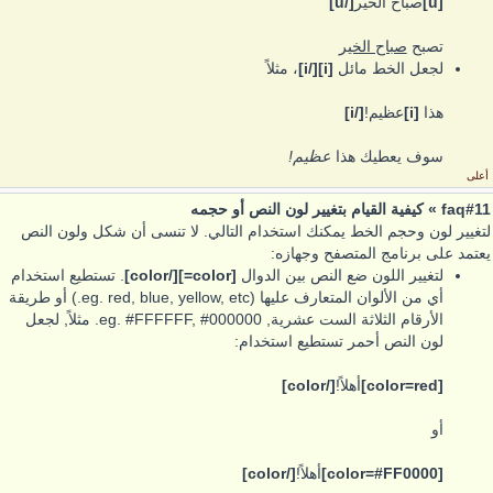
[u]
صباح الخير
[/u]
تصبح
صباح الخير
لجعل الخط مائل
[i][/i]
، مثلاً
هذا
[i]
عظيم!
[/i]
سوف يعطيك هذا
عظيم!
أعلى
faq#11 » كيفية القيام بتغيير لون النص أو حجمه
لتغيير لون وحجم الخط يمكنك استخدام التالي. لا تنسى أن شكل ولون النص
يعتمد على برنامج المتصفح وجهازه:
لتغيير اللون ضع النص بين الدوال
[color=][/color]
. تستطيع استخدام
أي من الألوان المتعارف عليها (eg. red, blue, yellow, etc.) أو طريقة
الأرقام الثلاثة الست عشرية, eg. #FFFFFF, #000000. مثلاً, لجعل
لون النص أحمر تستطيع استخدام:
[color=red]
أهلاً!
[/color]
أو
[color=#FF0000]
أهلاً!
[/color]