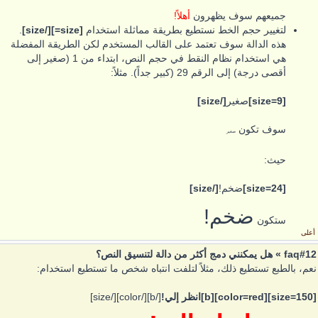
جميعهم سوف يظهرون
أهلاً!
لتغيير حجم الخط نستطيع بطريقة مماثلة استخدام
[size=][/size]
.
هذه الدالة سوف تعتمد على القالب المستخدم لكن الطريقة المفضلة
هي استخدام نظام النقط في حجم النص، ابتداء من 1 (صغير إلى
أقصى درجة) إلى الرقم 29 (كبير جداً). مثلاً:
[size=9]
صغير
[/size]
سوف تكون
صغير
حيث:
[size=24]
ضخم!
[/size]
ضخم!
ستكون
أعلى
faq#12 » هل يمكنني دمج أكثر من دالة لتنسيق النص؟
نعم، بالطبع تستطيع ذلك، مثلاً لتلفت انتباه شخص ما تستطيع استخدام:
[size=150][color=red][b]انظر إلي!
[/b][/color][/size]