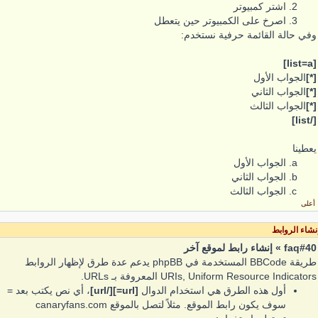
اشتر كمبيوتر
اصرخ على الكمبيوتر حين يتعطل
وفي حالة القائمة حرفية نستخدم:
[list=a]
[*]
الجواب الأول
[*]
الجواب الثاني
[*]
الجواب الثالث
[/list]
يعطينا
الجواب الأول
الجواب الثاني
الجواب الثالث
أعلى
نشاء الروابط
faq#40 » إنشاء رابط لموقع آخر
طريقة BBCode المستخدمة في phpBB يدعم عدة طرق لإظهار الروابط
URIs, Uniform Resource Indicators المعروفة بـ URLs.
أول هذه الطرق هي استخدام الدوال
[url=][/url]
، أي نص يكتب بعد =
سوف يكون رابط الموقع. مثلاً لتصل بالموقع canaryfans.com