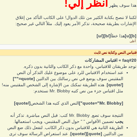
انظر إلي!
هذا سوف يظهر
لكننا لا ننصح بكتابة الكثير من تلك الدوال! على الكاتب التأكد من إغلاق
الإشارات بطريقة صحيحة، تذكر الأمر يعود إليك. مثلاً التالي غير صحيح:
[b][u]
هذا خطأ
[/b][/u]
أعلى
قتباس النص وكتابة نص ثابت
faq#20 » اقتباس المشاركات
توجد طريقتان للاقتباس، واحدة مع ذكر الكاتب والثانية بدون ذكره.
عند استخدام الاقتباس للرد على موضوع عليك التذكر أن النص
المقتبس سوف يوضع في نص رسالتك بين الدالتين
[quote=""]
[/quote]
. هذه الطريقة تمكنك من الإشارة إلى الشخص المقتبس منه!
مثل اقتباس جزء من نص كتبه Mr. Blobby نستخدم:
[quote="Mr. Blobby"]
النص الذي كتبه هذا الشخص
[/quote]
النتيجة سوف تضع, Mr. Blobby كتب: قبل النص مباشرة. تذكر أنه
يجب
تضمين الأقواس " " حول النص المقتبس، ويجب استعمالها.
الطريقة الثانية هي للاقتباس بدون ذكر الكاتب. لتفعل ذلك ضع النص
بين الدالتين
[quote][/quote]
. عند استعراض الرسالة سوف ترى