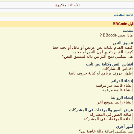
الأسئلة المتكررة
قائمة المنتديات
ليل BBCode
مقدمة
ماذا تعني BBcode ?
تنسيق النص
كيفية القيام بكتابة نص عريض أو مائل أو تحته خط
كيفية القيام بتغيير لون النص أو حجمه
هل يمكنني دمج أكثر من دالة لتنسيق النص؟
اقتباس النص وكتابة نص ثابت
اقتباس المشاركات
إظهار حروف برنامج أو كتابة حروف ثابتة
إنشاء القوائم
إنشاء قائمة غير مرقمة
إنشاء قائمة مرقمة
إنشاء الروابط
إنشاء رابط لموقع آخر
عرض الصور والمرفقات في المشاركات
إضافة الصور في المشاركة
إضافة المرفقات في المشاركة
أمور أخرى
هل يمكنني إضافة دالة خاصة بي؟