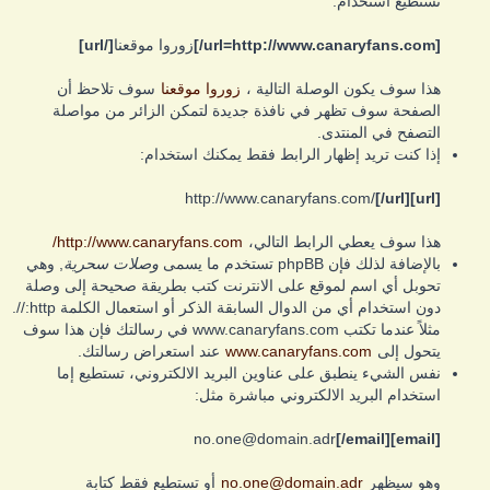
تستطيع استخدام:
[url=http://www.canaryfans.com/]
زوروا موقعنا
[/url]
هذا سوف يكون الوصلة التالية ،
زوروا موقعنا
سوف تلاحظ أن
الصفحة سوف تظهر في نافذة جديدة لتمكن الزائر من مواصلة
التصفح في المنتدى.
إذا كنت تريد إظهار الرابط فقط يمكنك استخدام:
http://www.canaryfans.com/
[/url]
[url]
هذا سوف يعطي الرابط التالي،
http://www.canaryfans.com/
بالإضافة لذلك فإن phpBB تستخدم ما يسمى
وصلات سحرية
, وهي
تحوبل أي اسم لموقع على الانترنت كتب بطريقة صحيحة إلى وصلة
دون استخدام أي من الدوال السابقة الذكر أو استعمال الكلمة http://.
مثلاً عندما تكتب www.canaryfans.com في رسالتك فإن هذا سوف
يتحول إلى
www.canaryfans.com
عند استعراض رسالتك.
نفس الشيء ينطبق على عناوين البريد الالكتروني، تستطيع إما
استخدام البريد الالكتروني مباشرة مثل:
no.one@domain.adr
[/email]
[email]
وهو سيظهر
no.one@domain.adr
أو تستطيع فقط كتابة