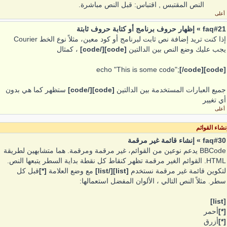
النص المقتبس , اقتباس: قبل النص مباشرة.
أعلى
faq#21 » إظهار حروف برنامج أو كتابة حروف ثابتة
إذا كنت تريد إضافة نص ثابت لبرنامج أو كود معين، مثلاً نوع الخط Courier
يجب عليك وضع النص بين الدالتين
[code][/code]
، كمثال
echo "This is some code";
[/code]
[code]
جميع العبارات المستخدمة بين الدالتين
[code][/code]
ستظهر كما هي بدون
أي تغيير
أعلى
نشاء القوائم
faq#30 » إنشاء قائمة غير مرقمة
BBCode يدعم نوعين من القوائم، غير مرقمة ومرقمة. هما متشابهين لطريقة
HTML. القوائم الغير مرقمة تظهر كنقاط كل نقطة بداية السطر يتبعها النص.
لتكوين قائمة غير مرقمة نستخدم
[list][/list]
مع وضع العلامة
[*]
قبل كل
سطر. مثلاً النص التالي ، الألوان المفضل استعمالها:
[list]
[*]
أحمر
[*]
أزرق