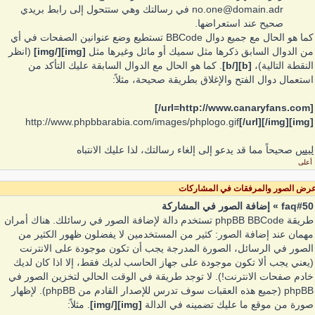
no.one@domain.adr في رسالتك وهي ستتحول إلى رابط بريدي
صحيح عند استعراضها.
كما هو الحال مع جميع دوال BBCode تستطيع وضع عنوانين الصفحات في أي
من الدوال السابق ذكرها مثل سميك أو مائل وغيرها مثل
[img][/img]
(انظر
النقطة التالية)،
[b][/b]
. كما هو الحال مع الدوال السابقة عليك التأكد من
استعمال دوال الفتح والإغلاق بطريقة صحيحة، مثلاً:
[url=http://www.canaryfans.com/]
http://www.phpbbarabia.com/images/phplogo.gif
[/url][/img]
[img]
ليس
صحيحاً مما قد يدعو إلى إلغاء رسالتك، لذا عليك الانتباه
أعلى
رض الصور والمرفقات في المشاركات
faq#50 » إضافة الصور في المشاركة
طريقة phpBB BBCode تستخدم دالة لإضافة الصور في رسائلك. هناك أمران
مهمان عند إضافة الصور: كثير من المستخدمين لا يفضلون ظهور الكثير من
الصور في الرسائل، الصورة المدرجة يجب أن تكون موجودة على الانترنت
(يعني يجب ألا تكون موجودة على جهاز الحاسب لديك فقط، إلا اذا كان لديك
خادم صفحات الانترنت!). لا توجد طريقة في الوقت الحالي لتخزين الصور في
phpBB (جميع هذه العقبات سوف تدرس للإصدار القادم من phpBB). لإظهار
صورة من موقع ما عليك تضمينه في الدالة
[img][/img]
. مثلاً: