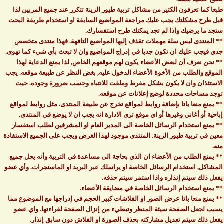
طبعا كما تعرفون الكثير من مشاكل تربية طيور الزينة تتكرر عند جميع المربين لذا
قبل طرح مشكلتك يجب عليك مراجعة المواضيع السابقة او استخدام طريقة البحث
ستجد ما يرضيك واذا لم تجد يمكنك طرح استفسارك.
** المنتدى ليس سلة مهملات تقذف إليها المواضيع التافهة. فهذا منتدى متخصص
جدي فيجب عليك ان تكون جديا في إدراج المواضيع وان لا تبعث بأي شيء كما تهوى.
** نحن نعرف أن لبعض الأعضاء يكون لهم موقعهم الخاص, لذا يمنع الدعاية لهذا
الموقع والطلب من الأخوة الأعضاء الدخول عليه, بغض النظر عن طبيعة موقعه. يجب
الاستئذان وان لا يكون بشكل مفرط وملفت للانتباه وحسب ضرورة وجوده. حيث
توجد مساحات محددة لوضع إعلانات عن موقعه.
** يمنع منعا باتا بإضافة روابط لمواقع تخرج عن طبيعة المنتدى. مثل روابط لمواقع
إباحية أو أغاني وغيرها أو اي موقع ترى الادارة انه يجب ان لا يوضع في المنتدى.
** يمنع استخدام الرسائل الخاصة الى المدير العام او المشرفين لطلب استفسار
معين في تربية طيور الزينة. المنتدى موجود لهذا الغرض ويجب على الجميع الاستفادة
منه.
** يمنع الطلب من الأعضاء ان الذي بحاجة الى مساعدة في التربية وأنه يحل جميع
المشاكل, استخدام الرسائل الخاصة او يراسلك عبر البريد او الماسنجرات. وأي عضو
يفعل ذلك سيتم إنذاره واذا استمر سيتم حذفه.
** يمنع استخدام الرسائل الخاصة في مضايقة الأعضاء.
** يمنع منعا باتا عرض الصور او الفلاشات كبير الحجم في إدراجها مع الموضوع مما
يسبب لجعل الصفحة سيئة المنظر وتبطيء من إنزال الصفحة لقراءتها. واي عضو
يفعل ذلك سيتم تعديل مشاركته بحذف الصورة او الفلاش دون سابق إنذار.