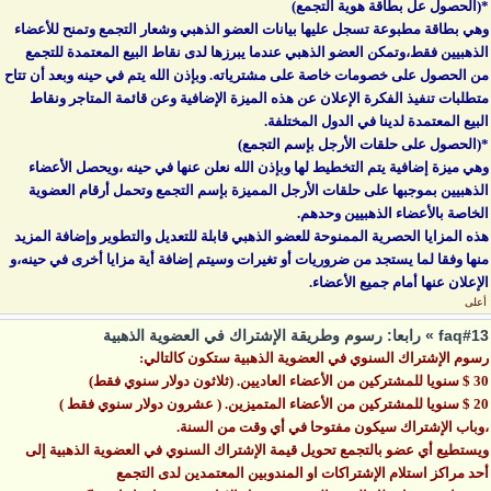
*(الحصول عل بطاقة هوية التجمع)
وهي بطاقة مطبوعة تسجل عليها بيانات العضو الذهبي وشعار التجمع وتمنح للأعضاء
الذهبيين فقط،وتمكن العضو الذهبي عندما يبرزها لدى نقاط البيع المعتمدة للتجمع
من الحصول على خصومات خاصة على مشترياته. وبإذن الله يتم في حينه وبعد أن تتاح
متطلبات تنفيذ الفكرة الإعلان عن هذه الميزة الإضافية وعن قائمة المتاجر ونقاط
البيع المعتمدة لدينا في الدول المختلفة.
*(الحصول على حلقات الأرجل بإسم التجمع)
وهي ميزة إضافية يتم التخطيط لها وبإذن الله نعلن عنها في حينه ،ويحصل الأعضاء
الذهبيين بموجبها على حلقات الأرجل المميزة بإسم التجمع وتحمل أرقام العضوية
الخاصة بالأعضاء الذهبيين وحدهم.
هذه المزايا الحصرية الممنوحة للعضو الذهبي قابلة للتعديل والتطوير وإضافة المزيد
منها وفقا لما يستجد من ضروريات أو تغيرات وسيتم إضافة أية مزايا أخرى في حينه،و
الإعلان عنها أمام جميع الأعضاء.
أعلى
faq#13 » رابعا: رسوم وطريقة الإشتراك في العضوية الذهبية
رسوم الإشتراك السنوي في العضوية الذهبية ستكون كالتالي:
30 $ سنويا للمشتركين من الأعضاء العاديين. (ثلاثون دولار سنوي فقط)
20 $ سنويا للمشتركين من الأعضاء المتميزين. ( عشرون دولار سنوي فقط )
،وباب الإشتراك سيكون مفتوحا في أي وقت من السنة.
ويستطيع أي عضو بالتجمع تحويل قيمة الإشتراك السنوي في العضوية الذهبية إلى
أحد مراكز استلام الإشتراكات او المندوبين المعتمدين لدى التجمع