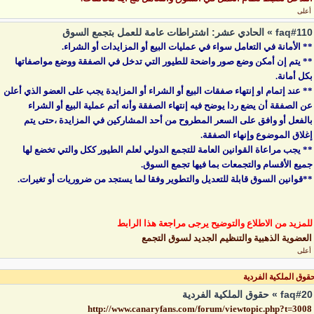
أعلى
faq#110 » الحادي عشر: اشتراطات عامة للعمل بتجمع السوق
** الأمانة في التعامل سواء في عمليات البيع أو المزايدات أو الشراء.
** يتم إن أمكن وضع صور واضحة للطيور التي تدخل في الصفقة ووضع مواصفاتها
بكل أمانة.
** عند إتمام او إنتهاء صفقات البيع أو الشراء أو المزايدة يجب على العضو الذي أعلن
عن الصفقة أن يضع ردا يوضح فيه إنتهاء الصفقة وأنه أتم عملية البيع أو الشراء
بالفعل أو وافق على السعر المطروح من أحد المشاركين في المزايدة ،حتى يتم
إغلاق الموضوع وإنهاء الصفقة.
** يجب مراعاة القوانين العامة للتجمع الدولي لعلم الطيور ككل والتي تخضع لها
جميع الأقسام والتجمعات بما فيها تجمع السوق.
**قوانين السوق قابلة للتعديل والتطوير وفقا لما يستجد من ضروريات أو تغيرات.
للمزيد من الاطلاع والتوضيح يرجى مراجعة هذا الرابط
العضوية الذهبية والتنظيم الجديد لسوق التجمع
أعلى
قوق الملكية الفردية
faq#20 » حقوق الملكية الفردية
http://www.canaryfans.com/forum/viewtopic.php?t=3008