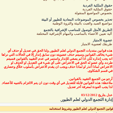
حقوق الملكية الفردية
حقوق الملكية الفردية
بخصوص المواضيع المنقولة
تحذير بخصوص الموضوعات المعادية للطيور أو البيئة
مواضيع الصيد والعبث بالبيئة والثروة الوطنية
الطريق الأمثل للوصول للمناصب الإشرافية بالتجمع
آلية تعيين الأعضاء بالمناصب والمهام الإشرافية المختلفة
عضوية الامتياز
طريقك لعضوية الامتياز
هذه قوانين منتديات التجمع الدولي لعلم الطيور, ولنا الحق في تعديل أو حذف أي
شيء يخالف القوانين وسيتم حذف عضويته دون سابق إنذار إلا في الحالات التي نراها
انه يجب إنذاره لكن اذا لم يصغي للإنذار واستمر في عدم التقييد بالقوانين فسيتم
طرده. وأي عضو له الحق في الاعتراض على أي شيء في التعديل او الحذف او
الاعتراض لماذا أنذر او لماذا حذف ويجب ان يقدم الاعتراض بأسلوب خلاّق وحضاري
في قسم الشكاوى.
أرجو من الجميع التقييد بالقوانين.
ملاحظة: هذه القوانين قابلة للتعديل في أي وقت دون ان يتم الالتزام بالتنبيه للأعضاء,
لذا يجب العودة لمعرفة أخر تعديل.
عدل بتاريخ 03/12/2012
إدارة التجمع الدولي لعلم الطيور.
وانين التجمع الدولي لعلم الطيور وشروط استخدامه