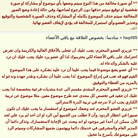
** أي صورة مخالفة من هذا النوع سيتم وضعها بأي موضوع أو مشاركة او صورة
شخصية او توقيع سيتم حذفها دون الرجوع لصاحبها، وفي حالة إعادة وضع الصور
المخالفة سيتم حذف الموضوع بكامله أو المشاركة وحذف الصورة الشخصية والتوقيع
وتحذير العضو،وأي استمرار للمخالفة قد يؤدي لإيقاف العضو نهائيا.
أعلى
faq#05 » سادسا: بخصوص العلاقة مع باقي الأعضاء
** عزيزي العضو المحترم: يجب عليك أن تتحلى بالأخلاق العالية والكريمة وان تفرض
احترامك على باقي الأعضاء لكي يحترموك لذا أي عضو يرد عليك يجب عليك ان ترد
عليه بالشكر والدعاء له.
** أي عضو يضع موضوعا قيما يجب علينا أن نرد عليه نشكره على هذا الموضوع
القيم فهو قد تعب في إدراج الموضوع. لذا يجب علينا أن نشكره ونقدر جهده وندعو له
بالمزيد من العطاء والتوفيق.
** عزيزي العضو المحترم المنتدى مقسم الى عدة منتديات فرعية متخصصة لذا يجب
عليك ان تتقيد في تخصص كل منتدى عند طرح موضوع معين. مثلا موضوع عن تربية
الكناري يجب ان لا ندرجه في تربية الدرة الاسترالي.
** عزيزي العضو المحترم عند وضعك لموضوع او استفسار ما يجب عليك ان تكون
صبورا في انتظار الردود. وأن لا تطلب من الجميع أين الرد او ان احد لم يرد علي لحد
الآن. ممكن ان أحدا غير موجود او انه يبحث عن الإجابة لاستفسارك. وتذكر دائما أن
المدير العام والمشرفين في خدمتك دائما ويهتمون بجميع المشاركات وسيتم الرد
على موضوعك بأسرع ما تتخيل.