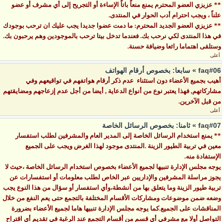
** عزيزي العضو المحترم يمنع منعاً باتاً الإساءة أو التجريح إلى أي مشرف أو عضو
علناً ، ويجب احترام أدب الحوار في المنتدى.
** عزيزي العضو الجديد المحترم: ما دمت عضوا جديدا يجب عليك ان ترحب بوجودك
في هذا المنتدى لكي نرحب بك. فعندما تدخل بيتا ترحب بالموجودين وهم يرحبون بك.
وستلقى اهتماما رائعا وضيافة حسنة.
أعلى
faq#06 » سابعا: بخصوص أرقام الهواتف
أهيب بجميع الأعضاء دون استثناء عدم ذكر أرقام هواتفهم في تواقيعهم وفي
مشاركاتهم, فهذا يعتبر نوع من أنواع الدعاية , أيضا من أجل عدم إزعاجهم ومضايقتهم
من قبل الآخرين.
أعلى
faq#07 » ثامنا: بخصوص الرسائل الخاصة
** يمنع استخدام الرسائل الخاصة إلى المدير العام والمشرفين لطلب استفسار
معين في تربية الطيور الزينة .المنتدى موجود لهذا الغرض ويجب على الجميع
الإستفادة منه.
يوجه مجلس الإدارة تنبيها لجميع الأعضاء بخصوص استخدام الرسائل الخاصة ،حيث لا
يجوز مراسلة المشرفين والإداريين عبر الخاص لطلب معلومات أو استفسارات عن
تربية طيور الزينة وما يتعلق بها من أنشطة،وأي استفسار أو سؤال من هذا النوع يجب
وضعه ضمن موضوعات ومشاركات الأقسام المختلفة بالتجمع حتى يعم النفع من خلال
المناقشات على الجميع.كما يوجه مجلس الإدارة تنبيها هاما لجميع الأعضاء بضرورة
التواصل أولا مع مشرفي أي قسم من أقسام التجمع عند الرغبة في تقديم أي اقتراح