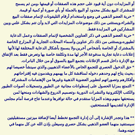
أو المزايدات دون أية قيود على حجم هذه الصفقات أو قيمتها ،ومن ثم يسمح
للمشترك البيع بشكل محدود أو البيع بالجملة أو بأي صورة أو كمية أو قيمة.
* حرية العضو الذهبي في وضع واستخدام أرقام التليفونات لإتمام صفقات البيع
والشراء،ويستثنى من ذلك موضوعات المزايدات التي لابد وأن تتم بشكل علني وبين
المشاركين في المزايدة فقط.
* حرية العضو الذهبي في ذكر العناوين الشخصية لإتمام الصفقات وعمل الدعاية
لطيوره،ويستثنى من ذلك ذكر عناوين وأسماء المحلات التجارية أو المزارع الخاصة
بالمشترك أو الخاصة بأشخاص آخرين،ولا يسمح بأشكال الدعاية المختلفة لها،لأنها
إعلانات دعاية تجارية مدفوعة الأجر لها مدة وتكلفة خاصة بها وتعرض فقط بعد الإتفاق
مع الإدارة داخل قسم الإعلانات بتجمع البيع بالسوق أو من خلال البانرات.
* حق الدخول الحصري للتجمع الخاص بالأعضاء الذهبيين والذي سينشأ خصيصا لهم
،بحيث يتاح لهم وحدهم دخوله لمناقشة كل ما يهمهم ويقدمون فيه إقتراحاتهم
وأفكارهم وتصوراتهم لتطوير العضوية الذهبية وغيرها من الإهتمامات المشتركة.
* التمتع بمزايا الحصول على إسطوانات مجانية عن الطيور وتسجيلات أصوات الطيور
والكتب الإلكترونية والنشرات الدورية ،وتصميم الدروع والشهادات ومنحها لمن
يستحقها منهم،وهذه المزايا ستقدم في حالة توافرها وعندما تتاح فرصة أمام مجلس
الإدارة لتقديمها للمستحقين.
** هذا وتجدر الإشارة إلى أن إدارة التجمع تخطط أيضا لإضافة ميزتين مستقبليتين
سيستفيد منهما العضو الذهبي بشكل حصري وسيعلن بإذن الله عن كل منهما في
حينه،وهما: