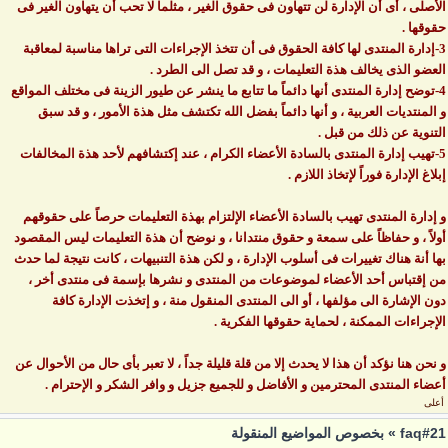
الأصلى ، أى أن الإدارة لن تتهاون فى حقوق الغير ، مثلما لا تحب أن يتهاون الغير فى
حقوقها .
3-إدارة المنتدى لها كافة الحقوق فى أن تتخذ الإجراءات التى تراها مناسبة لمعاقبة
العضو الذى يخالف هذة التعليمات ، و قد تصل الى الطرد .
4-توضح إدارة المنتدى أنها دائماً ما تتابع ما ينشر عن طيور الزينة فى مختلف المواقع
و المنتديات العربية ، و أنها دائماً بفضل الله تكتشف مثل هذة الأمور ، و قد سبق
التنوية عن ذلك من قبل .
5-تهيب إدارة المنتدى بالسادة الأعضاء الكرام ، عند إكتشافهم لأحد هذة المخالفات
إبلاغ الإدارة فوراً لإتخاذ اللازم .
و إدارة المنتدى تهيب بالسادة الأعضاء الإلتزام بهذة التعليمات حرصاً على حقوقهم
أولاً ، و حفاظاً على سمعة و حقوق منتدانا ، و نوضح أن هذة التعليمات ليس المقصود
بها أنة هناك تغييرات فى أسلوب الإدارة ، و لكن هذة التنبيهات ، كانت نتيجة لما حدث
من إقتباس أحد الأعضاء لموضوعات من المنتدى و نشرها بإسمة فى منتدى أخر ،
دون الإشارة الى مؤلفها ، أو الى المنتدى المنقول منة ، و إتخذت الإدارة كافة
الإجراءات الممكنة ، لحماية حقوقها الفكرية .
و نحن هنا نؤكد أن هذا لا يحدث إلا من قلة قليلة جداً ، لا تعبر بأى حال من الأحوال عن
أعضاء المنتدى المحترمين و الأفاضل و للجميع جزيل و وافر الشكر و الإحترام .
أعلى
faq#21 » بخصوص المواضيع المنقولة