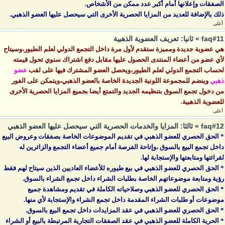
الصفقات وإعلانها أمام أكبر عدد ممكن من الأشخاص.
ذلك بالإضافة للعديد من المزايا الحصرية الأخرى التي سيحصل عليها العضو الذهبي.
أعلى
faq#11 » ثانيا: تعريف العضوية الذهبية
هي عضوية جديدة ومميزة ستقدم لأول مرة داخل التجمع الدولي لعلم الطيور،وسيتاح
لأي عضو من أعضاء المنتدى الحصول عليها مقابل دفع اشتراك سنوي تحول قيمته
لحساب التجمع الدولي لعلم الطيور،ويحصل العضو المشترك فيها على لقب
عضو
ذهبي
وينضم للمجموعة اللونية الجديدة الخاصة بالعضو الذهبي،ويتمكن على الفور
من دخول تجمع السوق بتنظيمه الجديد والتمتع أيضا بجميع المزايا الحصرية الأخرى
للعضوية الذهبية.
أعلى
faq#12 » ثالثا: المزايا والخدمات الحصرية التي سيحصل عليها العضو الذهبي
* الحق الحصري للعضو الذهبي في تقديم الموضوعات الخاصة بصفقات وعروض البيع
داخل تجمع البيع بالسوق ،وإتاحة الفرصة أمام جميع أعضاء التجمع والزائرين له
لقرائتها ومتابعتها والإستجابة لها.
* الحق الحصري للعضو الذهبي في بيع طيوره للأعضاء العاديين الذين سيتاح لهم فقط
رؤية ومتابعة موضوعاتهم الخاصة بطلبات الشراء داخل تجمع الشراء بالسوق.
* الحق الحصري للعضو الذهبي وصلاحياته الكاملة في تقديم ومشاهدة جميع
موضوعات أو طلبات الشراء المقدمة داخل تجمع الشراء والإستجابة لأي منها.
* الحق الحصري للعضو الذهبي في عقد المزايدات داخل تجمع البيع بالسوق.
* الحرية الكاملة للعضو الذهبي في عقد الصفقات التجارية المرتبطة بالبيع أو الشراء