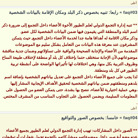
أعلى
faq#03 » رابعا: تنبيه بخصوص ذكر البلد ومكان الإقامة بالبيانات الشخصية
** تنبه إدارة التجمع الدولي لعلم الطيور الأخوة الأعضاء داخل التجمع إلى ضرورة ذكر
اسم البلد والمنطقة التي يقيمون فيها ضمن البيانات الشخصية لكل عضو.
وذكر مكان الاقامة له أهدافا هامة جدا لخدمة الأعضاء داخل التجمع, حيث يتمكن
المشرفون عند معرفة هذه البيانات من التعامل بشكل سليم مع الموضوعات
المقدمة من الأعضاء والإجابة الصحيحة والوافية على تساؤلاتهم وضمان جدية مناقشة
موضوعاتهم،لأن الإجابة ستختلف حتما بإختلاف كل بلد أو منطقة لإختلاف طبيعة المناخ
وظروف التربية بكل منها، وهي اختلافات لها تأثيراتها الواضحة على أنشطة تربية
الطيور في كل بلد ومنطقة.
لذا يجب على جميع الأعضاء داخل التجمع على تعديل بياناتهم الشخصية بإضافة اسم
بلدهم ومنطقتهم ضمن بياناتهم الشخصية لتحقيق الأهداف الإيجابية المشار إليها
،وهي عملية اختيارية للأعضاء، ننصح بها بشدة، حتى يتمكن العضو من الحصول على
المعلومات السليمة، ويضمن الحصول على التجاوب المناسب من المشرف المختص.
.
أعلى
faq#04 » خامسا: بخصوص الصور والتواقيع
** الصور داخل المشاركات: تهيب إدارة التجمع الدولي لعلم الطيور بجميع الأعضاء
عدم وضع أية صور داخل موضوعاتهم ومشاركاتهم بالتجمع تحمل شعارات أو توقيعات