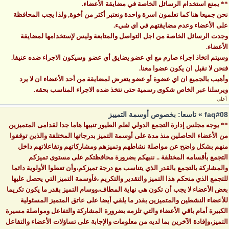
** يمنع استخدام الرسائل الخاصة في مضايقة الأعضاء.
نحن جميعا هنا كما تعلمون اسرة واحدة ونعتبر أكثر من أخوة, ولذا يجب المحافظة
على الأعضاء وعدم مضايقتهم في اي شيء.
وجدت الرسائل الخاصة من اجل التواصل والمتابعة وليس لإستخدامها لمضايقة
الأعضاء.
وسيتم اتخاذ اجراء صارم مع اي عضو يضايق أي عضو وسيكون الاجراء ضده عنيفا.
فنحن لا نقبل ان يكون عضوا معنا.
وأهيب بالجميع ان اي عضوة أو عضو يتعرض لمضايقة من أحد الأعضاء ان لا يرد
ويرسلنا عبر الخاص شكوى رسمية حتى نتخذ ضده الاجراء المناسب بحقه.
أعلى
faq#08 » تاسعا: بخصوص أوسمة التمييز
** يوجه مجلس إدارة التجمع الدولي لعلم الطيور تنبيها هاما جدا لقدامى المتميزين
من الأعضاء الحاصلين منذ مدة على أوسمة التميز بدرجاتها المختلفة والذين توقفوا
منهم بشكل واضح عن مواصلة نشاطهم وتميزهم ومشاركاتهم وتفاعلاتهم داخل
التجمع بأقسامه المختلفة .. ننبهكم بضرورة محافظتكم على مستوى تميزكم
والمشاركة بالتجمع بالقدر الذي يتناسب مع درجة تميزكم،وأن تعطوا الأولوية دائما
للتجمع الذي منحكم هذا التميز والتقدير والتكريم ،فأوسمة التميز التي يحصل عليها
بعض الأعضاء لا يجب أن تكون هي نهاية المطاف،ووسام التميز بقدر ما يكون تكريما
للأعضاء النشطين والمتميزين بقدر ما يلقي أيضا على عاتق المتميز المسئولية
الكبيرة أمام باقي الأعضاء والتي تلزمه بضرورة المشاركة والتفاعل ومواصلة مسيرة
التميز،وإفادة الآخرين بما لديه من معلومات والإجابة على تساؤلات الأعضاء والتفاعل