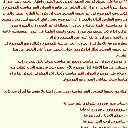
** حرصاً على تطبيق قوانين التجمع الدولي لعلم الطيور واظهار التجمع بأبهى صورة,
لنعمل سوياً اخوتي الاعزاء على التخلص من ظاهرة العنوان الغير مناسب للموضوع و
كذلك وضع الموضوع في غير تجمعه الصحيح. يجب ان يكون لنا الطابع المميز والفريد
في وضع العناوين الدالة والمعبرة عن الموضوع ،فنحن نَعْتَبِر التجمع ليس مجرد منتدى
بل هو مؤسسة علمية شاملة.والعناوين المضللة او غير المحددة او المثيرة بمرور
الوقت اذا تركت تضعف من صورة التجمع وقيمته العلمية في عيون المتصفحين خاصة
وان العنوان هو اول ما تقع عليه عين المتصفح والزائر .
بنظرة سريعة نلاحظ كثرة العناوين الغير مناسبة للموضوع وكذلك وضع الموضوع في
غير تجمعه الصحيح. لذلك اذا تكرمتم اخواني لنعمل سوياً على التخلص من هذا
الشيء.
اي موضوع بعنوان غير مناسب وتجمع غير مناسب سوف يغلق بمجرد رؤيته.
ويستثنى من هذا الاغلاق اول موضوع للأخ العضو حيث في هذه الحاله يُطلب منه
الاطلاع على موضوع العنوان الغير مناسب ويُعدل الاخ المشرف العنوان بما يراه
مناسباً بحيث يتماشى العنوان مع الموضوع.
أمثلة من تجمعنا للعناوين الغير مناسبة (وهي مجرد امثلة ولا يقصد بها أي أخ بحد ذاته)
- شباب صور ضرروي تشوفوها بلييز بسرعة
- سوووووووووال ضروري للاجابة
- ارجوكم الاجابة باقص سرعة
- ساعدوني ارجو الحل بسرعة
- طلب مساعدة من اهل الخبرة