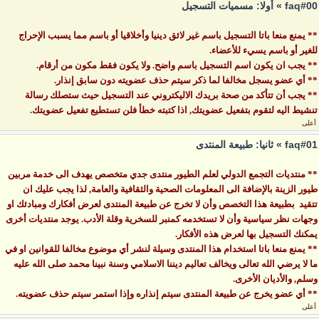
faq#00 » أولا: مسميات التسجيل
** يمنع منعا باتا التسجيل باسم غير لائق دينيا وأخلاقيا أو باسم مما يسبب الإحراج
للغير أو باسم يسيء للأعضاء.
** يجب ان يكون اسم التسجيل باسم واضح. ولا يكون فقط مكون من أرقام.
** أي عضو يسجل مخالفا لما ذكر سيتم حذف عضويته دون سابق إنذار.
** يجب أن تتأكد من صحة بريدك الاليكتروني عند التسجيل حيث ستصلك رسالة
تنشيط اليه لتقوم بتفعيل عضويتك, اذا كتبته خطأ فلن تستطيع تفعيل عضويتك.
أعلى
faq#01 » ثانيا: طبيعة المنتدى
** منتديات التجمع الدولي لعلم الطيور منتدى جدي متخصص يهدف الى خدمة مربين
طيور الزينة بالإضافة الى المعلومات الصحية والثقافية والعامة, لذا يجب عليك ان
تتقيد بطبيعة هذا التخصص وأن لا تخرج عن طبيعة المنتدى لعرض أفكارك ومبادئك او
وجهات نظر سياسية وأن لا تستخدمه كمنبر للسخرية وقلة الأدب. يوجد منتديات أخرى
يمكنك التسجيل بها لعرض هذه الأفكار.
** يمنع منعا باتا استخدام هذا المنتدى وسيلة لنشر أي موضوع مخالفا للقوانين او في
ما لا يرضي الله تعالى ويخالف تعاليم ديننا الاسلامي وسنة نبينا محمد صلى الله عليه
وسلم, والأديان الأخرى.
** أي عضو يخرج عن طبيعة المنتدى سيتم إنذاره وإذا استمر سيتم حذف عضويته.
أعلى