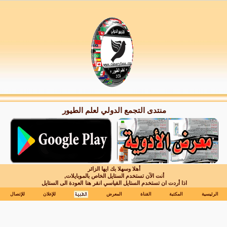
منتدى التجمع الدولي لعلم الطيور
أهلا وسهلا بك ايها الزائر
أنت الآن تستخدم الستايل الخاص بالموبايلات,
اذا أردت ان تستخدم الستايل القياسي انقر هنا
العودة الى الستايل
الرئيسية
المكتبة
القناة
المعرض
للإعلان
للإتصال