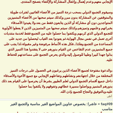
الإيجابي معهم.وعدم إهمال وإغفال المشاركة والإكتفاء بتصفح المنتدى.
وسيقوم التجمع الدولي بسحب درجة التميز من الأعضاء الغائبين لفترات طويلة
والمتوقفين عن المشاركة بدون مبرر،وكذلك سيتم سحبها من الأعضاء المتميزين
المتواجدين دون أي مشاركة أو الذين يتابعون فقط من بعد،ولا يفيدوا الأصدقاء
بخبراتهم وعلمهم وتميزهم،وكذلك سيتم سحبها من المتميزين الذين لا يعطوا الأولوية
للتجمع الدولي الذي كرمهم ويكتفوا بما حصلوا عليه من التجمع فقط لخدمة منتديات
أخرى تعمل في نفس مجال الهواية،ثم يعودوا بعد الغياب ليحصلوا من جديد على
المساعدة من التجمع وهكذا...فكل هذه الأنماط مرفوضة وغير مقبولة،لذا يجب على
جميع المتميزين عدم التقاعس عن القيام بدورهم حتى لا يفقدوا هذا التميز الذي
بذلوا جهدا كبيرا وطيبا للوصول إليه.والذي يحرص التجمع على مساعدتهم للحفاظ
عليه.
،والدعوة مفتوحة لجميع الأعضاء الذين يرغبون في الحصول على درجات التميز
المختلفة من خلال اجتهادهم ونشاطهم وتفاعلهم الإيجابي مع جميع الأخوة والأصدقاء
داخل جميع أقسام التجمع الدولي لعلم الطيور بشرط أن يحرصوا على القيام بعد ذلك
بدورهم المتميز ويواصلوا مسيرة عطائهم وتفوقهم ولا يكتفوا بما حصلوا
عليه،وبالتوفيق والنجاح للجميع بإذن الله.
أعلى
faq#09 » عاشرا: بخصوص عناوين المواضيع الغير مناسبة والتجمع الغير
مناسب