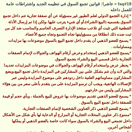
faq#19 » عاشرا: قوانين تجمع السوق في تنظيمه الجديد واشتراطات عامة
للعمل داخله
* إدارة التجمع الدولي لعلم الطيور غير مسؤولة عن أي صفقة تجارية تتم داخل تجمع
السوق بقسميه (البيع/الشراء)،أو أي شيء يترتب عليها ،ولكن إذا تم إرسال الأدلة
القطعية التي تثبت أي تلاعب ستتخذ الإدارة التصرف الحاسم والمناسب ضد كل من
ثبت ضده ذلك انطلاقا من مسؤوليتها تجاه التجمع وتجاه جميع الأعضاء.
* يسمح للعضو الذهبي أن يقدم داخل تجمع البيع بالسوق موضوعات بها مزايدات
ومساوامات .
*يسمح للعضو الذهبي إستخدام وعرض أرقام الهواتف والجوالات لإتمام الصفقات
التجارية داخل قسمي البيع والشراء بتجمع السوق.
* يحظر عرض واستخدام أرقام الهواتف والجوالات في موضوعات المزايدات تحديدا
والتي لابد وأن تتم بشكل علني بين المشاركين في المزايدة داخل تجمع البيع،ويضع
المشاركون مساوماتهم العلنية داخل ردودهم على موضوع المزايدة،وليس عبر
الإتصالات الهاتفية، ويجب أن ترسو المزايدة على من يتقدم بأعلى سعر من بين هؤلاء
المشاركين وليس من خارجهم.
* يسمح للعضو الذهبي تقديم موضوعات بها عروض للبيع بالجملة ، وبأي حجم أو قيمة
للصفقة داخل تجمع البيع بالسوق .
* يسمح للعضو الذهبي ذكر العناوين الشخصية لإتمام الصفقات التجارية.
*ممنوع ذكر عناوين المحلات التجارية أو المزارع أو الدعاية لها بأي شكل من الأشكال
داخل تجمعي البيع والشراء بالسوق سواء كانت خاصة بالعضو الذهبي أو يملكها
أشخاص آخرين.