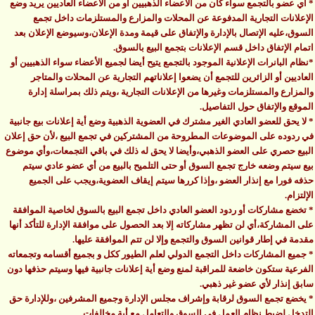
* أي عضو بالتجمع سواء كان من الأعضاء الذهبيين أو من الأعضاء العاديين يريد وضع
الإعلانات التجارية المدفوعة عن المحلات والمزارع والمستلزمات داخل تجمع
السوق،عليه الإتصال بالإدارة والإتفاق على قيمة ومدة الإعلان،وسيوضع الإعلان بعد
اتمام الإتفاق داخل قسم الإعلانات بتجمع البيع بالسوق.
*نظام البانرات الإعلانية الموجود بالتجمع يتيح أيضا لجميع الأعضاء سواء الذهبيين أو
العاديين أو الزائرين للتجمع أن يضعوا إعلاناتهم التجارية عن المحلات والمتاجر
والمزارع والمستلزمات وغيرها من الإعلانات التجارية ،ويتم ذلك بمراسلة إدارة
الموقع والإتفاق حول التفاصيل.
* لا يحق للعضو العادي الغير مشترك في العضوية الذهبية وضع أية إعلانات بيع جانبية
في ردوده على الموضوعات المطروحة من المشتركين في تجمع البيع ،لأن حق إعلان
البيع حصري على العضو الذهبي،وأيضا لا يحق له ذلك في باقي التجمعات،وأي موضوع
بيع سيتم وضعه خارج تجمع السوق أو حتى التلميح بالبيع من أي عضو عادي سيتم
حذفه فورا مع إنذار العضو ،وإذا كررها سيتم إيقاف العضوية،ويجب على الجميع
الإلتزام.
* تخضع مشاركات أو ردود العضو العادي داخل تجمع البيع بالسوق لخاصية الموافقة
على المشاركة،أي لن تظهر مشاركاته إلا بعد الحصول على موافقة الإدارة للتأكد أنها
مقدمة في إطار قوانين السوق والتجمع وإلا لن تتم الموافقة عليها.
* جميع المشاركات داخل التجمع الدولي لعلم الطيور ككل و بجميع أقسامه وتجمعاته
الفرعية ستكون خاضعة للمراقبة لمنع وضع أية إعلانات جانبية فيها وسيتم حذفها دون
سابق إنذار لأي عضو غير ذهبي.
* يخضع تجمع السوق لرقابة وإشراف مجلس الإدارة وجميع المشرفين ،وللإدارة حق
التدخل لضبط نظام العمل في السوق والتعامل مع أية مخالفات.