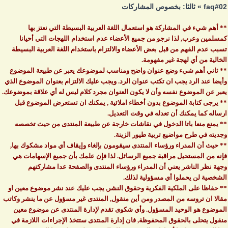
faq#02 » ثالثا: بخصوص المشاركات
** أهم شيء في المشاركة هو استعمال اللغة العربية البسيطة التي نعتز بها
كمسلمين وعرب, لذا نرجو من جميع الأعضاء عدم استخدام اللهجات التي أحيانا
تسبب عدم الفهم من قبل بعض الأعضاء والالتزام باستخدام اللغة العربية البسيطة
الخالية من أي لهجة غير مفهومة.
** ثاني أهم شيء وضع عنوان واضح ومناسب لموضوعك يعبر عن طبيعة الموضوع
وأيضا عند الرد يجب ان تكتب عنوان الرد. ويجب عليك الالتزام بعنوان الموضوع الذي
يعبر عن الموضوع نفسه وأن لا يكون العنوان مجرد كلام ليس له أي علاقة بموضوعك.
** يرجى كتابة الموضوع بدون أخطاء املائية , يمكنك ان تستعرض الموضوع قبل
ارساله كما يمكنك أن تعدله في وقت التعديل.
** يمنع منعا باتا الدخول في نقاشات خارجة عن طبيعة المنتدى من حيث تخصصه
وجديته في طرح مواضيع تربية طيور الزينة.
** حيث أن المدراء ورؤساء المنتدى سيقومون بإلغاء وإيقاف أي مواد مشكوك بها,
فإنه من المستحيل مراقبة جميع الرسائل. لذا فإن علمك بأن جميع الإسهامات هي
وجهة نظر الناشر يعني أن المدراء ورؤساء المنتدى والصفحة عدا مشاركتهم
الشخصية لن يحملوا أي مسؤولية لذلك.
** حفاظا على الملكية الفكرية وحقوق النشر, يجب عليك عند نشر موضوع معين او
مقالا ان تروسه من المصدر ومن أين منقول, المنتدى غير مسؤول عن ما ينشر وكاتب
الموضوع هو الوحيد المسؤول. وأي شكوى تقدم لإدارة المنتدى عن موضوع معين
منقول يتحلى بالحقوق المحفوظة, فان إدارة المنتدى ستتخذ الإجراءات اللازمة في