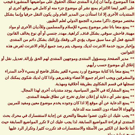
هذا الموضوع. وكما أن إدارة المنتدى تمتلك الحقوق على مواضيعها المنشورة فيجب
على الغير ايضا الالتزام بمنع نشر أي موضوع جزء منه او كامل في مواقع أخرى او
المنتديات الأخرى إلا اذا استأذن من المدير العام ولن يكون النقل حرفيا وإنما بشكل
مختصر موضح, ذاكرا مصدره التجمع الدولي لعلم الطيور.
** يمنع منعا باتا نشر موضوع يسيء للإسلام والمسلمين وللأديان الأخرى او مواد
مهينة, فاحش, سوقي, بشكل قذف, كراهية, مهدد, جنسي أو أي نوع يخالف القانون
المتبع. فعل أي مما سبق سوف يؤدي الى وقفك وإزالتك بشكل دائم من المنتدى
وإخبار مزود خدمة الانترنت لديك. وسوف يتم رصد جميع أرقام الانترنت لفرض هذه
القوانين.
** مدير الصفحة, ومسؤول المنتدى وموجهين المنتدى لهم الحق بإزالة, تعديل, نقل أو
إغلاق أي موضوع حسب رأيهم.
** يمنع منعا باتا كتابة موضوع او رد يسيء للغير بشكل فاضح او يسيء لأحد المدراء
والمشرفين ويجب احترام جميع الأعضاء وتقديرهم. واذا كان لديك شكوى يمكنك ان
تسجلها في قسم الشكاوى بطريقة أخلاقية ومهذبة.
** يمنع المشاركة في الأمور السياسية. يوجد منتديات أخرى لهذا المجال.
** يمنع نشر أي دعاية او إعلان تجاري تخرج عن نطاق طبيعة المنتدى.
** يمنع الدعاية عن أي موقع إلا اذا كان وجوده يخدم موضوع معين ومفيد للمربين
والهواة الأعضاء دون القصد منه للدعاية.
** يجب عليك ان تكون عضوا نشيطا والتحري عن إجابة لاستفسارك في محرك بحث
المنتدى او قراءة المواضيع السابقة. لذا يجب عليك ان لا تكرر المواضيع السابقة حيث
أننا نلاحظ ان الكثير من الأسئلة والاستفسارات قد تكررت كثيرا, وتكرار الرد عليها
تصبح عملية مملة.