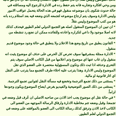
ومن وحي افكاره وتجاربه فانه يتم حفظ رده في الادارة للرجوع اليه ومسائلته في
حالة حدوث شكوى بان موضوعه منقول فهو في هذه الحالة يتحمل عواقب الامور
وليس الادارة وسوف يتم ارجاع موضوعه لتجمعه الذي وضعه فيه بعد استلام رده بانه
هو من كتب الموضوع وليس نقلاً.
* ان تبين ان الموضوع المنقول اصله هو التجمع الدولي لعلم الطيور فيحذف كذلك
لانه اصلا موجود ولا داعي لتكراره واعادته وللفائده ممكن ان نضع رد ننشطه من
جديد.
* القانون يطبق من تاريخ وضع هذا الاعلان ولا ينطبق في حالة وجود موضوع قديم
منقول.
* الادارة ممثلة بمشرفيها سوف تحرص كل الحرص على حذف اي موضوع يثبت انه
منقول وان غاب عنها اي موضوع وتم اعلامها من قبل الكاتب الاصلي سوف يتم
التحري وحذفه اذا ثبت ذلك وتكون المسؤولية منحصرة على العضو الذي نقل
الموضوع وليس الادارة. وهذا يترتب عليه اخلاء طرف التجمع مما يترتب على النقل
اي اثار قانونية او مالية.
* يستثنى من ذلك تجمع الترجمة وتخضع فيه مسألة النقل لقوانين تجمع الترجمة.
* يستثنى من ذلك الصور التوضيحية والفيديو بغرض ايضاح الموضوع ويكون وجودها
لزاماً.
* في حالة نقل اي موضوع يجب اخذ الاذن من صاحبه الاصلي ان عُرف قبل وضعه في
تجمعنا. وقبل وضعه تتم مخاطبة الادارة وارفاق الرسالة الموجهه من العضو الى
الكاتب لاخذ الاذن وترفق كذلك رسالة الكاتب الى العضو بالموافقه على وضعه في
التجمع الدولي لعلم الطيور.