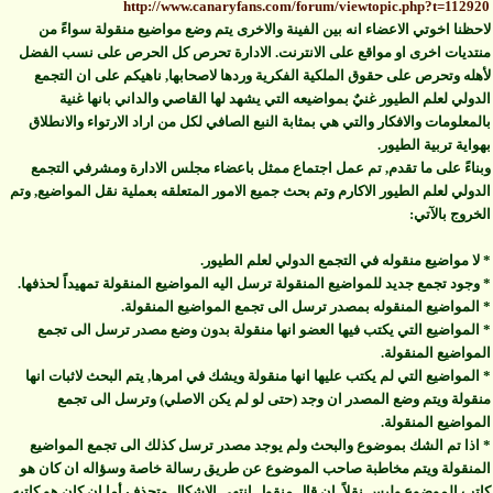
http://www.canaryfans.com/forum/viewtopic.php?t=112920
لاحظنا اخوتي الاعضاء انه بين الفينة والاخرى يتم وضع مواضيع منقولة سواءً من
منتديات اخرى او مواقع على الانترنت. الادارة تحرص كل الحرص على نسب الفضل
لأهله وتحرص على حقوق الملكية الفكرية وردها لاصحابها, ناهيكم على ان التجمع
الدولي لعلم الطيور غنيٌ بمواضيعه التي يشهد لها القاصي والداني بانها غنية
بالمعلومات والافكار والتي هي بمثابة النبع الصافي لكل من اراد الارتواء والانطلاق
بهواية تربية الطيور.
وبناءً على ما تقدم, تم عمل اجتماع ممثل باعضاء مجلس الادارة ومشرفي التجمع
الدولي لعلم الطيور الاكارم وتم بحث جميع الامور المتعلقه بعملية نقل المواضيع, وتم
الخروج بالآتي:
* لا مواضيع منقوله في التجمع الدولي لعلم الطيور.
* وجود تجمع جديد للمواضيع المنقولة ترسل اليه المواضيع المنقولة تمهيداً لحذفها.
* المواضيع المنقوله بمصدر ترسل الى تجمع المواضيع المنقولة.
* المواضيع التي يكتب فيها العضو انها منقولة بدون وضع مصدر ترسل الى تجمع
المواضيع المنقولة.
* المواضيع التي لم يكتب عليها انها منقولة ويشك في امرها, يتم البحث لاثبات انها
منقولة ويتم وضع المصدر ان وجد (حتى لو لم يكن الاصلي) وترسل الى تجمع
المواضيع المنقولة.
* اذا تم الشك بموضوع والبحث ولم يوجد مصدر ترسل كذلك الى تجمع المواضيع
المنقولة ويتم مخاطبة صاحب الموضوع عن طريق رسالة خاصة وسؤاله ان كان هو
كاتب الموضوع وليس نقلاً, ان قال منقول انتهى الاشكال وتحذف أما ان كان هو كاتبه