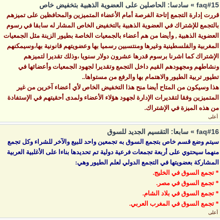
faq#15 » سادسا: الحاصلين على العضوية الذهبية بتخفيض خاص
قررت إدارة التجمع إتاحة الفرصة أمام الأعضاء المتميزين والمحافظين على تميزهم
بالتجمع للإشتراك في العضوية الذهبية بالتخفيض الخاص المشار له سابقا في رسوم
العضوية الذهبية , وأيضا من هم أعضاء بالجمعيات الخاصة بطيور الزينة مثل الجمعيات
المغربية والفلسطينية وغيرها ومنتسبين رسميا بها وعضويتهم قانونية بها،وسيمكنهم
الإشتراك كما اشرنا برسوم قدرها عشرون دولار سنويا ،وذلك تقديرا لتميزهم
ونشاطهم ومجهودهم القيم داخل التجمع وتقديرا لجهود الجمعيات وأعضائها في
تطيور تربية الطيور والاهتمام بها والرفع من مستواها..
هذا وسيكون من المتاح أيضا منح هذا التخفيض الخاص لأي أعضاء آخرين من غير
المتميزين وفقا لتقديرات الإدارة لجهود هؤلاء الأعضاء ولمدى أحقيتهم في الإستفادة
من هذه الميزة في الإشتراك.
أعلى
faq#16 » سابعا: التقسيم الجديد للسوق
سيتم
وضع قسم خاص بتجمع السوق به تجمعين واحد للبيع والآخر للشراء وكل تجمع
منهما سيحتوي على أربعة تجمعات فرعية دولية تم تحديدها بناءا على الأغلبية العربية
المشاركة بعضويتها في التجمع الدولي لعلم الطيور وهي:
* تجمع السوق في الخليج.
* تجمع السوق في مصر.
* تجمع السوق في بلاد الشام.
* تجمع السوق في المغرب العربي.
أعلى