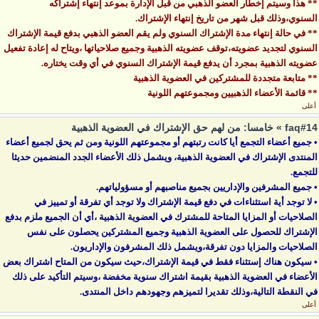
** هذا وسيتم إخطار العضو الذهبي من قبل الإدارة بموعد إنتهاء إشتراكه
السنوي،وذلك قبل شهر من تاريخ إنتهاء الإشتراك.
** في حالة إنتهاء مدة الإشتراك السنوي ولم يقم العضو الذهبي بدفع قيمة الإشتراك
السنوي لتجديد عضويته،توقف عضويته الذهبية وجميع صلاحياتها ،ويتاح له إعادة تفعيل
عضويته الذهبية بمجرد أن يدفع قيمة الإشتراك السنوي في أي وقت يختاره.
** متابعة متجددة للمشتركين في العضوية الذهبية
** قائمة الأعضاء الذهبيين ومجموعتهم اللونية
أعلى
faq#14 » خامسا: من لهم حق الإشتراك في العضوية الذهبية
• جميع أعضاء التجمع أيا كانت رتبتهم أو مجموعتهم اللونية ومن ثم يحق لجميع أعضاء
المنتدى الإشتراك في العضوية الذهبية، ويشمل ذلك الأعضاء الجدد المنضمين حديثا
للتجمع.
• جميع المشرفين والإداريين بجميع مناصبهم أو مسؤولياتهم.
• لا توجد أية استثناءات في دفع قيمة الإشتراك ولا توجد أي تفرقة أو تمييز في
الصلاحيات أو المزايا المتاحة للمشترك في العضوية الذهبية ،أي أن الجميع ملزم بدفع
الإشتراك للحصول على العضوية الذهبية وجميع المشتركين يحصلون على نفس
الصلاحيات والمزايا دون تفرقة،ويشمل ذلك المشرفون والإداريون.
• سيكون هناك إستثناء فقط في قيمة الإشتراك،حيث سيكون من المتاح اشتراك بعض
الأعضاء في العضوية الذهبية بقيمة اشتراك سنوية مخفضة ،وسيتم التأكيد على ذلك
في النقطة التالية،وذلك تقديرا لتميزهم وجهودهم داخل المنتدى.
أعلى