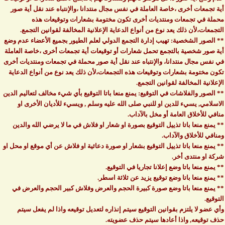
أية تجمعات أخرى ،خاصة العاملة في نفس مجال منتدانا ،والإنتباه عند نقل أية صور
محملة في تجمعات ومنتديات أخرى تكون مختومة بشعارات وتوقيعات هذه
التجمعات،لأن ذلك يعد نوع من أنواع الدعاية الإعلانية المخالفة لقوانين التجمع.
** الصور الشخصية: تهيب إدارة التجمع الدولي لعلم الطيور بجميع الأعضاء عدم وضع
أية صور شخصية بالتجمع تحمل شعارات أو توقيعات أية تجمعات أخرى ،خاصة العاملة
في نفس مجال منتدانا، والإنتباه عند نقل أية صور محملة في تجمعات ومنتديات أخرى
تكون مختومة بشعارات وتوقيعات هذه التجمعات،لأن ذلك يعد نوع من أنواع الدعاية
الإعلانية المخالفة لقوانين التجمع.
** الصور والفلاشات في التوقيع: يمنع منعا باتا التوقيع بأي شيء مخالف لتعاليم الدين
الاسلامي, يسيء للدين او للنبي صلى الله عليه وسلم , ويسيء للأديان الأخرى او
منافي للأخلاق العامة أو مخل بالآداب.
** يمنع منعا باتا تذييل التوقيع بصورة او شعار او فلاش في ما لا يرضي الله والدين
ومنافي للأخلاق والآداب.
** يمنع منعا باتا تذييل التوقيع بشعار او صورة دعائية او فلاش عن أي موقع او محل او
شركة او منتدى أخر.
** يمنع منعا باتا وضع إعلانا تجاريا في التوقيع.
** يمنع منعا باتا وضع توقيع يزيد عن ثلاثة اسطر.
** يمنع منعا باتا وضع صورة كبيرة الحجم والعرض وفلاش كبير الحجم والعرض في
التوقيع.
وأي عضو لا يلتزم بقوانين التوقيع سيتم إنذاره لتعديل توقيعه واذا لم يفعل سيتم
حذف توقيعه, واذا أعادها سيتم حذف عضويته.