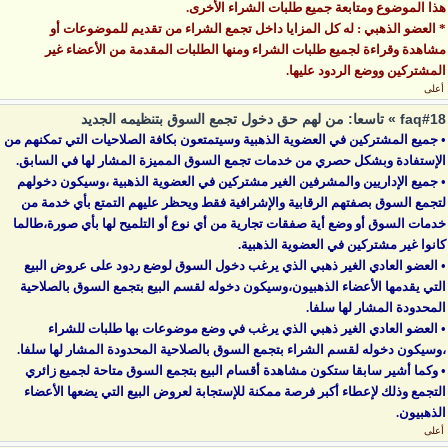
هذا الموضوع ومتابعة جميع طلبات الشراء الأخرى.
* العضو الذهبي : له كل المزايا داخل تجمع الشراء من تقديم للموضوعات أو
مشاهدة وقراءة لجميع طلبات الشراء ومنها الطلبات المقدمة من الأعضاء غير
المشتركين ووضع الردود عليها.
أعلى
faq#18 » تاسعا: من لهم حق دخول تجمع السوق بتنظيمه الجديد
• جميع المشتركين في العضوية الذهبية وسيتمتعون بكافة الصلاحيات التي تمكنهم من
الإستفادة وبشكل حصري من خدمات تجمع السوق المميزة المشار لها في السابق.
• جميع الإداريين والمشرفين الغير مشتركين في العضوية الذهبية ،وسيكون دخولهم
لتجمع السوق بصفتهم الرقابية والإشرافية فقط ويحظر عليهم التمتع بأي خدمة من
خدمات السوق أو وضع أية صفقات تجارية من أي نوع أو التلميح لها بأي صورة،طالما
كانوا غير مشتركين في العضوية الذهبية.
• العضو العادي الغير ذهبي الذي يرغب دخول السوق لوضع ردود على عروض البيع
التي يقدمها الأعضاء الذهبيون،وسيكون دخوله لقسم البيع بتجمع السوق بالصلاحية
المحدودة المشار لها سلفا.
• العضو العادي الغير ذهبي الذي يرغب في وضع موضوعات بها طلبات للشراء
،وسيكون دخوله لقسم الشراء بتجمع السوق بالصلاحية المحدودة المشار لها سلفا.
• وكما أشير سابقا ستكون مشاهدة أقسام البيع بتجمع السوق متاحة لجميع زائري
التجمع وذلك لإعطاء أكبر فرصة ممكنة للإستجابة لعروض البيع التي يضعها الأعضاء
الذهبيون.
أعلى