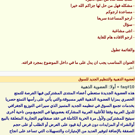
- مشكله فهل من حل لها جزاكم الله خيرا
- مساعدة ارجوكم
- ارجو المساعدة سريعا
- سؤال
- انثى مشاغبة
- ارجو الافاده هام للغاية
والقائمة تطول
العنوان المناسب يجب ان يدل على ما في داخل الموضوع بمجرد قرائته.
أعلى
لعضوية الذهبية والتنظيم الجديد للسوق
faq#10 » أولا: العضوية الذهبية
هذه العضوية الجديدة ستعطي أعضاء المنتدى المشتركين فيها الفرصة للتمتع
الحصري بمزايا العضوية الذهبية الغير مسبوقة،والتي يأتي على رأسها التمتع حصريا
بخدمات تجمع السوق في تنظيمه الجديد المتميز الذي سيراعي التوزيع الجغرافي
للدول العربية وفقا للأغلبية العربية المشاركة بعضويتها في التجمع،ومن ناحية أخرى
سيتيح للمشتركين ولأول مرة الحرية الكاملة في عقد صفقاتهم التجارية المتعلقة بالبيع
أوالشراء أو المزايدات دون فرض أية قيود على العرض أو الطلب أو على حجم
الصفقة بالإضافة لتوفير العديد من الإمتيازات والتسهيلات التي تساعد على انجاح