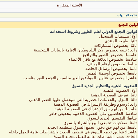
الأسئلة المتكررة
قائمة المنتديات
وانين التجمع
قوانين التجمع الدولي لعلم الطيور وشروط استخدامه
أولا: مسميات التسجيل
ثانيا: طبيعة المنتدى
ثالثا: بخصوص المشاركات
رابعا: تنبيه بخصوص ذكر البلد ومكان الإقامة بالبيانات الشخصية
خامسا: بخصوص الصور والتواقيع
سادسا: بخصوص العلاقة مع باقي الأعضاء
سابعا: بخصوص أرقام الهواتف
ثامنا: بخصوص الرسائل الخاصة
تاسعا: بخصوص أوسمة التمييز
عاشرا: بخصوص عناوين المواضيع الغير مناسبة والتجمع الغير مناسب
العضوية الذهبية والتنظيم الجديد للسوق
أولا: العضوية الذهبية
ثانيا: تعريف العضوية الذهبية
ثالثا: المزايا والخدمات الحصرية التي سيحصل عليها العضو الذهبي
رابعا: رسوم وطريقة الإشتراك في العضوية الذهبية
خامسا: من لهم حق الإشتراك في العضوية الذهبية
سادسا: الحاصلين على العضوية الذهبية بتخفيض خاص
سابعا: التقسيم الجديد للسوق
ثامنا: صلاحيات تجمعي البيع والشراء بالسوق
تاسعا: من لهم حق دخول تجمع السوق بتنظيمه الجديد
عاشرا: قوانين تجمع السوق في تنظيمه الجديد واشتراطات عامة للعمل داخله
الحادي عشر: اشتراطات عامة للعمل بتجمع السوق