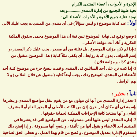
الإخوة و الأخوات ، أعضاء المنتدى الكرام
تحية طيبة للجميع من إدارة المنتدى .............و بعد
نوجة عناية جميع الأخوة و الأخوات الأعضاء الى :
أولاً :
عند كتابة موضوع ( و ليس سؤالاً ) فى أى منتدى من المنتديات يجب عليك الأتى
:
1-وضع توقيع فى نهاية الموضوع تبين فية أن هذا الموضوع محمى بحقوق الملكية
الفكرية و أنك أنت مؤلفة الأصلى .
2-إذا لم تكن مؤلف الموضوع ، بل نقلتة من أى مصدر ، يجب عليك ذكر المصدر ،و
إسم المؤلف ، بدون كتابة روابط ، أى يكفى مثلاً كتابة ( هذا الموضوع منقول من
منتدى كذا ، و مؤلفة فلان ) .
3- إذا كنت ترد على أحد السائلين فى المنتدى و قمت بنسخ جزء من موضوع كتبة أحد
الأعضاء فى المنتدى، لتوضيح ردك ، يجب أيضاً كتابة ( منقول عن فلان الفلانى ) و لا
يهم الرابط .
ثانياً
:
تحذير
:
1-تحذر إدارة المنتدى من أنها لن تتهاون مع من يقوم بنقل مواضيع المنتدى و ينشرها
بإسمة فى أى مكان أخر بدون إذن من الكاتب الأصلى أو المدير العام أو المشرف
العام ، و أنها ستتخذ كافة الإجراءات الممكنة لحماية حقوقها .
2- إدارة المنتدى ليس عليها أدنى مسئولية ، عن المواضيع التى قد ينشرها فى
المنتدى أحد الأعضاء و يقول أنها من تأليفة ، و يتضح أنها مسروقة ، و إذا إتضح ذلك
فستقوم الإدارة بتعديل الموضوع ، و فضح من قام بهذا العمل ، و تعطى الحق لصاحبة