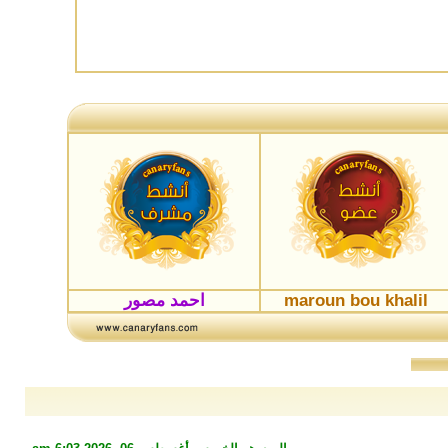
maroun bou khalil
احمد مصور