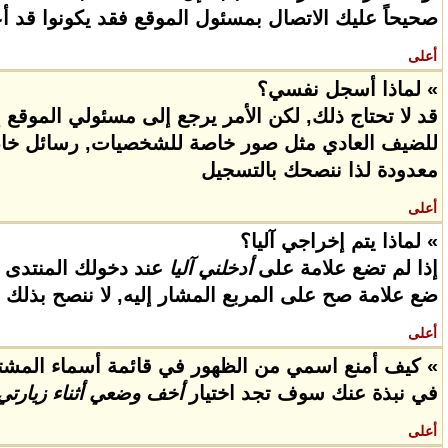
صحيحاً عليك الاتصال بمسئول الموقع فقد يكونوا قد 
أعلى
» لماذا أسجل نفسي؟
قد لا تحتاج ذلك, لكن الأمر يرجع إلى مسئولي المو
للضيف العادي مثل صور خاصة للشخصيات, رسائل خاصة
معدودة لذا ننصحك بالتسجيل
أعلى
» لماذا يتم إخراجي آليا؟
إذا لم تضع علامة على
أدخلني آليا
عند دخولك المنتدى 
ضع علامة صح على المربع المشار إليه, لا ننصح بذلك إ
أعلى
» كيف أمنع اسمي من الظهور في قائمة أسماء المشت
في نبذة عنك سوف تجد اختيار
أخف وضعي أثناء زيارتي
أعلى