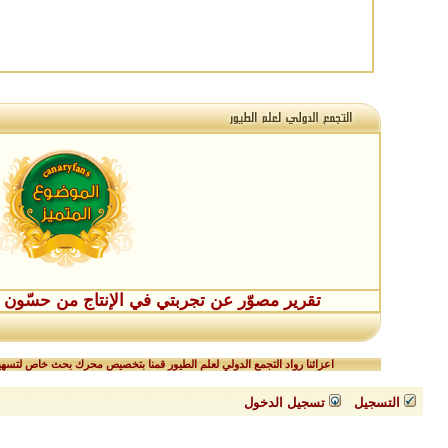
تقرير مصوّر عن تجربتي في الإنتاج من حسّون طفر
اعزائنا رواد التجمع الدولي لعلم الطيور قمنا بتخصيص محرك بحث خاص لتسهيل
التسجيل
تسجيل الدخول