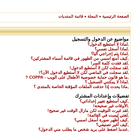
الصفحة الرئيسية
»
المجلة
»
قائمة المنتديات
مواضيع عن الدخول والتسجيل
,
لماذا لا أستطيع الدخول؟
,
لماذا أسجل نفسي؟
,
لماذا يتم إخراجي آليا؟
,
كيف أمنع اسمي من الظهور في قائمة أسماء المشتركين؟
,
لقد فقدت كلمة السر!
,
لقد سجلت لكن لا أستطيع الدخول!
,
لقد سجلت في الماضي لكن لا أستطيع الدخول الآن؟!
,
ما هو قانون حماية خصوصية الأطفال على الويب - COPPA ?
,
لماذا لا يمكنني التسجيل ؟
,
ماذا يحدث إذا حذفت الملفات المؤقتة الخاصة بالمنتدى ؟
تفضيلات وإعدادات المشترك
,
كيف أستطيع تغيير إعداداتي؟
,
الأوقات غير صحيحة!
,
لقد غيرت التوقيت لكن مازال الوقت غير صحيح!
,
لغتي ليست في القائمة!
,
كيف أظهر صورة أسفل اسمي؟
,
كيف أغير تصنيفي؟
,
عندما اضغط على بريد شخص ما يطلب مني الدخول؟