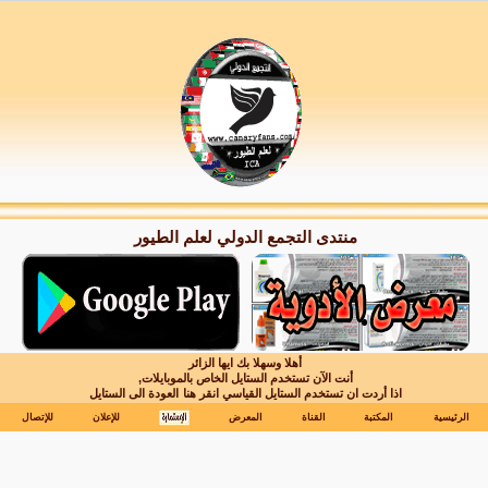
منتدى التجمع الدولي لعلم الطيور
أهلا وسهلا بك ايها الزائر
أنت الآن تستخدم الستايل الخاص بالموبايلات,
اذا أردت ان تستخدم الستايل القياسي انقر هنا
العودة الى الستايل
الرئيسية
المكتبة
القناة
المعرض
للإعلان
للإتصال