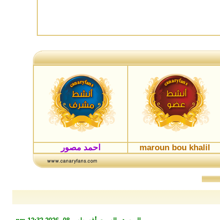
maroun bou khalil
احمد مصور