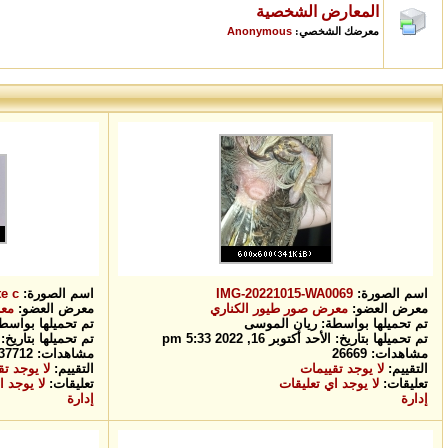
المعارض الشخصية
Anonymous
معرضك الشخصي:
اسم الصورة:
IMG-20221015-WA0069
اسم الصورة:
c...
معرض العضو:
معرض صور طيور الكناري
معرض العضو:
معر
تم تحميلها بواسطة:
ريان الموسى
تم تحميلها بوا
تم تحميلها بتاريخ: الأحد أكتوبر 16, 2022 5:33 pm
تم تحميلها بتاريخ: الأربعاء أ
مشاهدات: 26669
مشاهدات: 37712
التقييم:
لا يوجد تقييمات
التقييم:
لا يوجد ت
تعليقات:
لا يوجد اي تعليقات
تعليقات:
لا يوجد ا
إدارة
إدارة