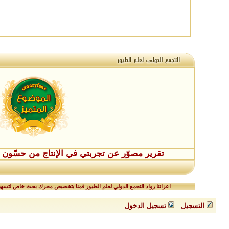
تقرير مصوّر عن تجربتي في الإنتاج من حسّون طفر
اعزائنا رواد التجمع الدولي لعلم الطيور قمنا بتخصيص محرك بحث خاص لتسهيل
التسجيل
تسجيل الدخول