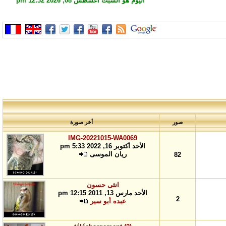
اليوم هو السبت أغسطس 08, 2026 12:32 pm
صور
أخر صورة
IMG-20221015-WA0069
الأحد أكتوبر 16, 2022 5:33 pm
ريان الموسى
82
انثى حسون
الأحد مارس 13, 2011 12:15 pm
2
عبده أبو سير