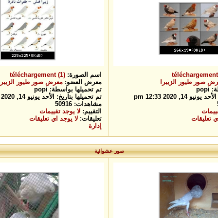
téléchargement 
اسم الصورة:
téléchargement (1)
ض صور طيور الزيبرا
معرض العضو:
معرض صور طيور الزيبرا
pop
تم تحميلها بواسطة: popi
و 14, 2020 12:33 pm
تم تحميلها بتاريخ: الأحد يونيو 14, 2020 12:33 pm
مشاهدات: 50916
قييمات
التقييم:
لا يوجد تقييمات
ي تعليقات
تعليقات:
لا يوجد اي تعليقات
إدارة
صور عشوائية