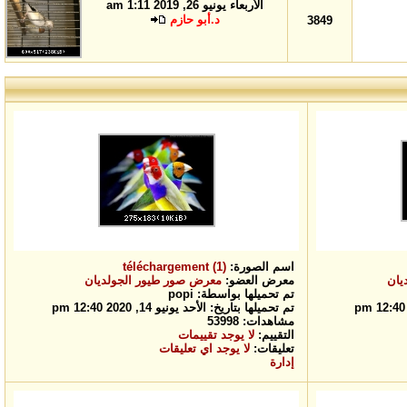
الأربعاء يونيو 26, 2019 1:11 am
د.أبو حازم
3849
اسم الصورة:
téléchargement (1)
يان
معرض العضو:
معرض صور طيور الجولديان
تم تحميلها بواسطة: popi
تم تحميلها بتاريخ: الأحد يونيو 14, 2020 12:40 pm
مشاهدات: 53998
التقييم:
لا يوجد تقييمات
تعليقات:
لا يوجد اي تعليقات
إدارة