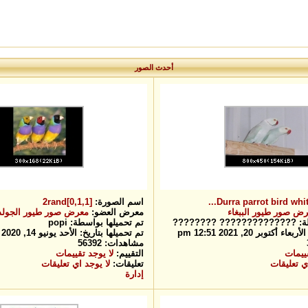
أحدث الصور
Durra parrot bird white 
اسم الصورة:
2rand[0,1,1]
ض صور طيور الببغاء
معرض العضو:
معرض صور طيور الجولد
سطة: ?????????????? ????????
تم تحميلها بواسطة: popi
كتوبر 20, 2021 12:51 pm
تم تحميلها بتاريخ: الأحد يونيو 14, 2020 12:40 pm
مشاهدات: 56392
قييمات
التقييم:
لا يوجد تقييمات
ي تعليقات
تعليقات:
لا يوجد اي تعليقات
إدارة