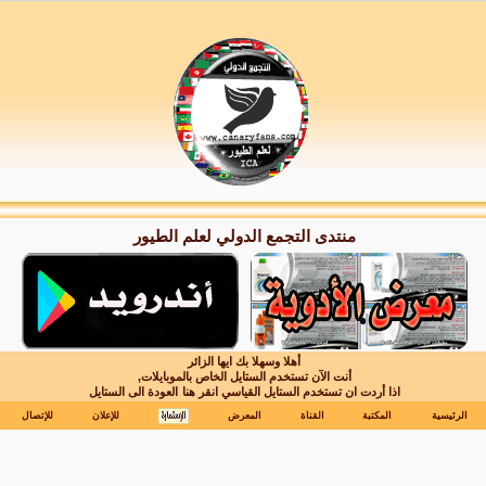
منتدى التجمع الدولي لعلم الطيور
أهلا وسهلا بك ايها الزائر
أنت الآن تستخدم الستايل الخاص بالموبايلات,
اذا أردت ان تستخدم الستايل القياسي انقر هنا
العودة الى الستايل
الرئيسية
المكتبة
القناة
المعرض
للإعلان
للإتصال