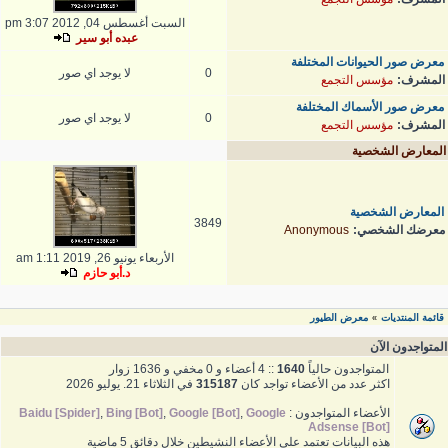
السبت أغسطس 04, 2012 3:07 pm
عبده أبو سير
معرض صور الحيوانات المختلفة
0
لا يوجد اي صور
المشرف:
مؤسس التجمع
معرض صور الأسماك المختلفة
0
لا يوجد اي صور
المشرف:
مؤسس التجمع
المعارض الشخصية
المعارض الشخصية
3849
معرضك الشخصي:
Anonymous
الأربعاء يونيو 26, 2019 1:11 am
د.أبو حازم
قائمة المنتديات
معرض الطيور
»
المتواجدون الآن
المتواجدون حالياً
1640
:: 4 أعضاء و 0 مخفي و 1636 زوار
اكثر عدد من الأعضاء تواجد كان
315187
في الثلاثاء 21. يوليو 2026
الأعضاء المتواجدون :
Google
,
Google [Bot]
,
Bing [Bot]
,
Baidu [Spider]
Adsense [Bot]
هذه البيانات تعتمد على الأعضاء النشيطين خلال دقائق 5 ماضية