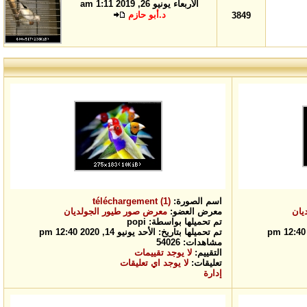
الأربعاء يونيو 26, 2019 1:11 am
د.أبو حازم
3849
اسم الصورة:
téléchargement (1)
يان
معرض العضو:
معرض صور طيور الجولديان
تم تحميلها بواسطة: popi
تم تحميلها بتاريخ: الأحد يونيو 14, 2020 12:40 pm
مشاهدات: 54026
التقييم:
لا يوجد تقييمات
تعليقات:
لا يوجد اي تعليقات
إدارة