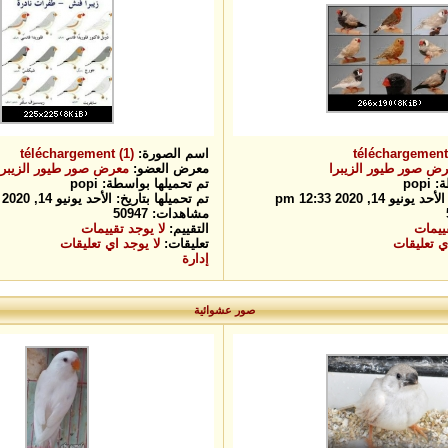
téléchargement 
اسم الصورة:
téléchargement (1)
ض صور طيور الزيبرا
معرض العضو:
معرض صور طيور الزيبرا
pop
تم تحميلها بواسطة: popi
و 14, 2020 12:33 pm
تم تحميلها بتاريخ: الأحد يونيو 14, 2020 12:33 pm
مشاهدات: 50947
قييمات
التقييم:
لا يوجد تقييمات
ي تعليقات
تعليقات:
لا يوجد اي تعليقات
إدارة
صور عشوائية