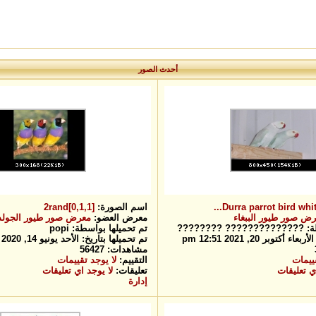
أحدث الصور
Durra parrot bird white 
اسم الصورة:
2rand[0,1,1]
ض صور طيور الببغاء
معرض العضو:
معرض صور طيور الجولد
سطة: ?????????????? ????????
تم تحميلها بواسطة: popi
كتوبر 20, 2021 12:51 pm
تم تحميلها بتاريخ: الأحد يونيو 14, 2020 12:40 pm
مشاهدات: 56427
قييمات
التقييم:
لا يوجد تقييمات
ي تعليقات
تعليقات:
لا يوجد اي تعليقات
إدارة