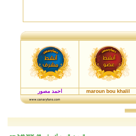
maroun bou khalil
احمد مصور