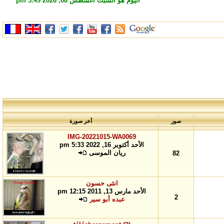
اليوم هو السبت أغسطس 08, 2026 3:49 pm
صور
أخر صورة
IMG-20221015-WA0069
الأحد أكتوبر 16, 2022 5:33 pm
ريان الموسى
82
انثى حسون
الأحد مارس 13, 2011 12:15 pm
2
عبده أبو سير