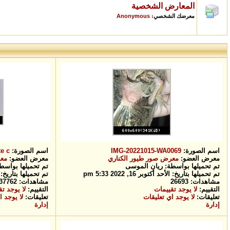
المعارض الشخصية
Anonymous
معرضك الشخصي:
اسم الصورة:
IMG-20221015-WA0069
اسم الصورة:
c...
معرض العضو:
معرض صور طيور الكناري
معرض العضو:
معر
تم تحميلها بواسطة:
ريان الموسى
تم تحميلها بوا
تم تحميلها بتاريخ: الأحد أكتوبر 16, 2022 5:33 pm
تم تحميلها بتاريخ: الأربعاء أ
مشاهدات: 26693
مشاهدات: 37762
التقييم:
لا يوجد تقييمات
التقييم:
لا يوجد ت
تعليقات:
لا يوجد اي تعليقات
تعليقات:
لا يوجد ا
إدارة
إدارة