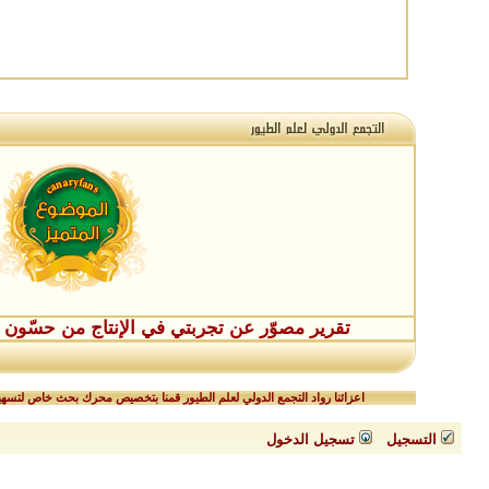
تقرير مصوّر عن تجربتي في الإنتاج من حسّون طفر
اعزائنا رواد التجمع الدولي لعلم الطيور قمنا بتخصيص محرك بحث خاص لتسهيل
التسجيل
تسجيل الدخول