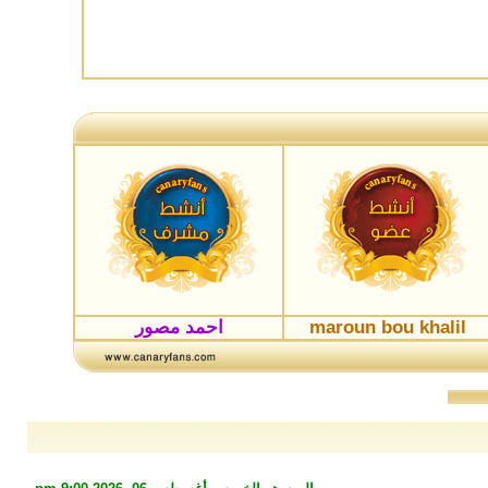
maroun bou khalil
احمد مصور