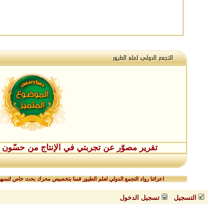
تقرير مصوّر عن تجربتي في الإنتاج من حسّون طفر
اعزائنا رواد التجمع الدولي لعلم الطيور قمنا بتخصيص محرك بحث خاص لتسهيل
التسجيل
تسجيل الدخول