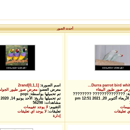
أحدث الصور
Durra parrot bird white 
اسم الصورة:
2rand[0,1,1]
ض صور طيور الببغاء
معرض العضو:
معرض صور طيور الجولد
سطة: ?????????????? ????????
تم تحميلها بواسطة: popi
كتوبر 20, 2021 12:51 pm
تم تحميلها بتاريخ: الأحد يونيو 14, 2020 12:40 pm
مشاهدات: 56298
قييمات
التقييم:
لا يوجد تقييمات
ي تعليقات
تعليقات:
لا يوجد اي تعليقات
إدارة