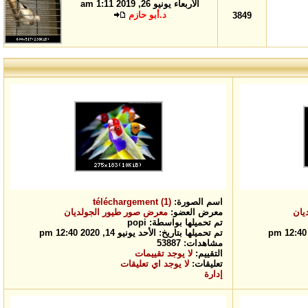
الأربعاء يونيو 26, 2019 1:11 am
د.أبو حازم
3849
اسم الصورة:
téléchargement (1)
يان
معرض العضو:
معرض صور طيور الجولديان
تم تحميلها بواسطة: popi
تم تحميلها بتاريخ: الأحد يونيو 14, 2020 12:40 pm
مشاهدات: 53887
التقييم:
لا يوجد تقييمات
تعليقات:
لا يوجد اي تعليقات
إدارة