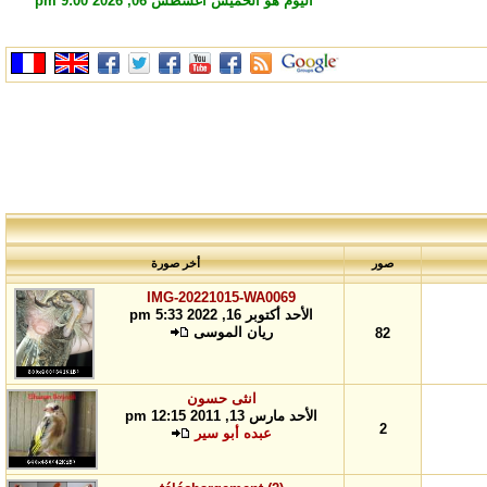
اليوم هو الخميس أغسطس 06, 2026 9:00 pm
صور
أخر صورة
IMG-20221015-WA0069
الأحد أكتوبر 16, 2022 5:33 pm
ريان الموسى
82
انثى حسون
الأحد مارس 13, 2011 12:15 pm
2
عبده أبو سير