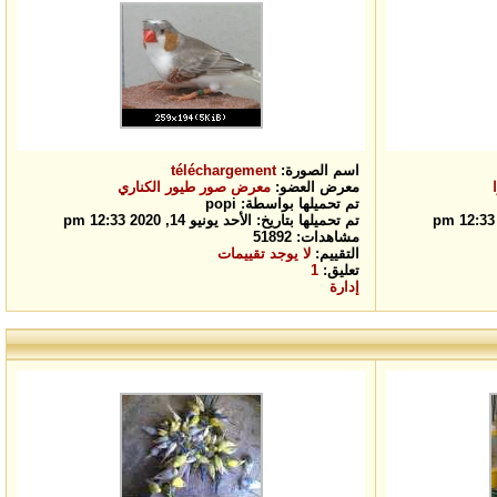
اسم الصورة:
téléchargement
معرض العضو:
معرض صور طيور الكناري
تم تحميلها بواسطة: popi
تم تحميلها بتاريخ: الأحد يونيو 14, 2020 12:33 pm
مشاهدات: 51892
التقييم:
لا يوجد تقييمات
تعليق:
1
إدارة