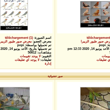
téléchargement 
اسم الصورة:
téléchargement (1)
ض صور طيور الزيبرا
معرض العضو:
معرض صور طيور الزيبرا
pop
تم تحميلها بواسطة: popi
و 14, 2020 12:33 pm
تم تحميلها بتاريخ: الأحد يونيو 14, 2020 12:33 pm
مشاهدات: 50812
قييمات
التقييم:
لا يوجد تقييمات
ي تعليقات
تعليقات:
لا يوجد اي تعليقات
إدارة
صور عشوائية