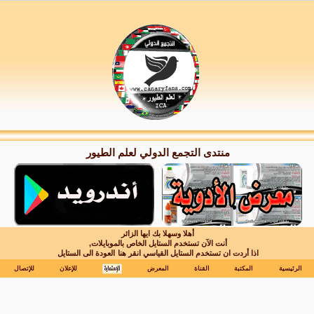
منتدى التجمع الدولي لعلم الطيور
أهلا وسهلا بك ايها الزائر
أنت الآن تستخدم الستايل الخاص بالموبايلات,
اذا أردت ان تستخدم الستايل القياسي انقر هنا
العودة الى الستايل
الرئيسية
المكتبة
القناة
المعرض
للإعلان
للإتصال