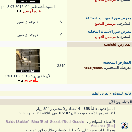
السبت أغسطس 04, 2012 3:07 pm
عبده أبو سير
معرض صور الحيوانات المختلفة
0
لا يوجد اي صور
المشرف:
مؤسس التجمع
معرض صور الأسماك المختلفة
0
لا يوجد اي صور
المشرف:
مؤسس التجمع
المعارض الشخصية
المعارض الشخصية
3849
معرضك الشخصي:
Anonymous
الأربعاء يونيو 26, 2019 1:11 am
د.أبو حازم
قائمة المنتديات
معرض الطيور
»
المتواجدون الآن
المتواجدون حالياً
858
:: 4 أعضاء و 0 مخفي و 854 زوار
اكثر عدد من الأعضاء تواجد كان
315187
في الثلاثاء 21. يوليو 2026
الأعضاء المتواجدون :
Google
,
Google [Bot]
,
Bing [Bot]
,
Baidu [Spider]
Adsense [Bot]
هذه البيانات تعتمد على الأعضاء النشيطين خلال دقائق 5 ماضية