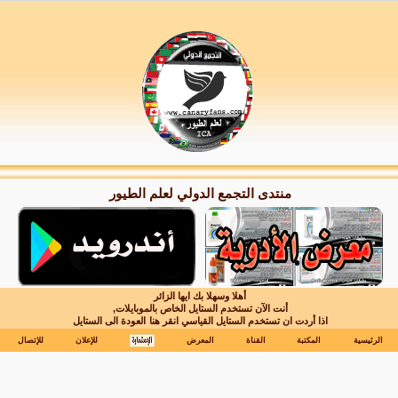
منتدى التجمع الدولي لعلم الطيور
أهلا وسهلا بك ايها الزائر
أنت الآن تستخدم الستايل الخاص بالموبايلات,
اذا أردت ان تستخدم الستايل القياسي انقر هنا
العودة الى الستايل
الرئيسية
المكتبة
القناة
المعرض
للإعلان
للإتصال