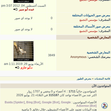
السبت أغسطس 04, 2012 3:07 pm
عبده أبو سير
معرض صور الحيوانات المختلفة
0
لا يوجد اي صور
المشرف:
مؤسس التجمع
معرض صور الأسماك المختلفة
0
لا يوجد اي صور
المشرف:
مؤسس التجمع
المعارض الشخصية
المعارض الشخصية
3849
معرضك الشخصي:
Anonymous
الأربعاء يونيو 26, 2019 1:11 am
د.أبو حازم
قائمة المنتديات
معرض الطيور
»
المتواجدون الآن
المتواجدون حالياً
1711
:: 4 أعضاء و 0 مخفي و 1707 زوار
اكثر عدد من الأعضاء تواجد كان
315187
في الثلاثاء 21. يوليو 2026
الأعضاء المتواجدون :
Google
,
Google [Bot]
,
Bing [Bot]
,
Baidu [Spider]
Adsense [Bot]
هذه البيانات تعتمد على الأعضاء النشيطين خلال دقائق 5 ماضية