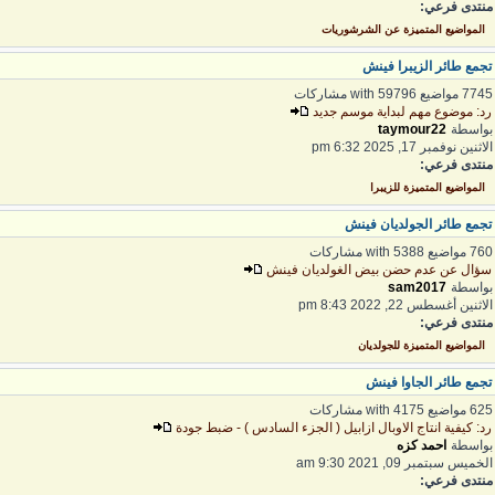
نتدى فرعي:
المواضيع المتميزة عن الشرشوريات
جمع طائر الزيبرا فينش
7 مواضيع with 59796 مشاركات
د: موضوع مهم لبداية موسم جديد
واسطة
taymour22
لاثنين نوفمبر 17, 2025 6:32 pm
نتدى فرعي:
المواضيع المتميزة للزيبرا
جمع طائر الجولديان فينش
 مواضيع with 5388 مشاركات
ؤال عن عدم حضن بيض الغولديان فينش
واسطة
sam2017
لاثنين أغسطس 22, 2022 8:43 pm
نتدى فرعي:
المواضيع المتميزة للجولديان
جمع طائر الجاوا فينش
 مواضيع with 4175 مشاركات
د: كيفية انتاج الاوبال ازابيل ( الجزء السادس ) - ضبط جودة
واسطة
احمد كزه
لخميس سبتمبر 09, 2021 9:30 am
نتدى فرعي: