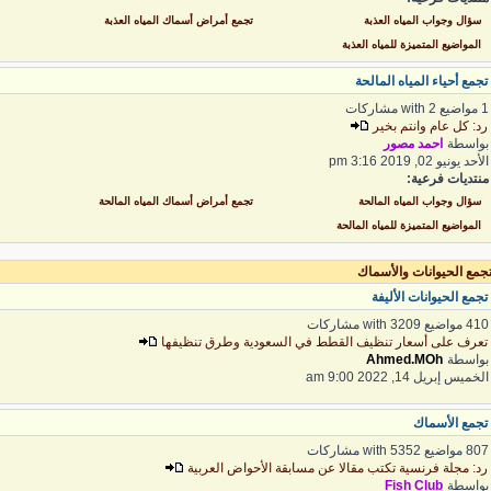
سؤال وجواب المياه العذبة
تجمع أمراض أسماك المياه العذبة
المواضيع المتميزة للمياه العذبة
جمع أحياء المياه المالحة
ع with 2 مشاركات
د: كل عام وانتم بخير
واسطة
احمد مصور
أحد يونيو 02, 2019 3:16 pm
نتديات فرعية:
سؤال وجواب المياه المالحة
تجمع أمراض أسماك المياه المالحة
المواضيع المتميزة للمياه المالحة
جمع الحيوانات والأسماك
جمع الحيوانات الأليفة
 مواضيع with 3209 مشاركات
عرف على أسعار تنظيف القطط في السعودية وطرق تنظيفها
واسطة
Ahmed.MOh
لخميس إبريل 14, 2022 9:00 am
جمع الأسماك
 مواضيع with 5352 مشاركات
د: مجلة فرنسية تكتب مقالا عن مسابقة الأحواض العربية
واسطة
Fish Club