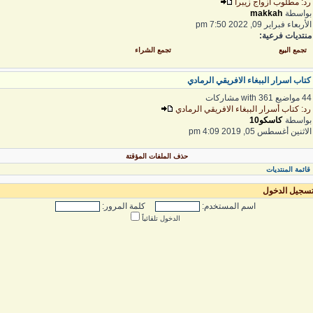
د: مطلوب ازواج زيبرا
واسطة
makkah
لأربعاء فبراير 09, 2022 7:50 pm
نتديات فرعية:
تجمع البيع
تجمع الشراء
تاب اسرار الببغاء الافريقي الرمادي
واضيع with 361 مشاركات
د: كتاب أسرار الببغاء الافريقي الرمادي
واسطة
كاسكو10
لاثنين أغسطس 05, 2019 4:09 pm
حذف الملفات المؤقتة
قائمة المنتديات
سجيل الدخول
اسم المستخدم:
كلمة المرور:
الدخول تلقائياً