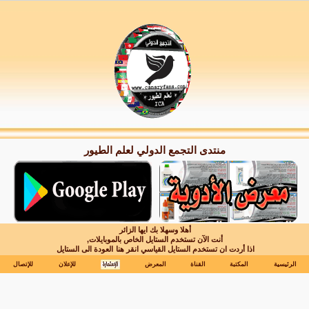
منتدى التجمع الدولي لعلم الطيور
أهلا وسهلا بك ايها الزائر
أنت الآن تستخدم الستايل الخاص بالموبايلات,
اذا أردت ان تستخدم الستايل القياسي انقر هنا
العودة الى الستايل
الرئيسية
المكتبة
القناة
المعرض
للإعلان
للإتصال