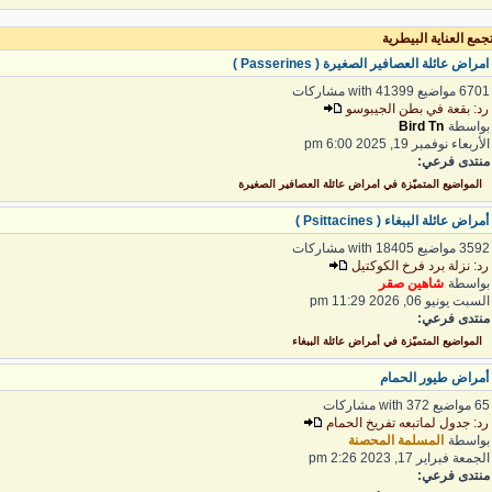
مع العناية البيطرية
مراض عائلة العصافير الصغيرة ( Passerines )
6 مواضيع with 41399 مشاركات
د: بقعة في بطن الجيبوسو
واسطة
Bird Tn
لأربعاء نوفمبر 19, 2025 6:00 pm
نتدى فرعي:
المواضيع المتميّزة في امراض عائلة العصافير الصغيرة
مراض عائلة الببغاء ( Psittacines )
3 مواضيع with 18405 مشاركات
د: نزلة برد فرخ الكوكتيل
واسطة
شاهين صقر
لسبت يونيو 06, 2026 11:29 pm
نتدى فرعي:
المواضيع المتميّزة في أمراض عائلة الببغاء
مراض طيور الحمام
واضيع with 372 مشاركات
د: جدول لماتبعه تفريخ الحمام
واسطة
المسلمة المحصنة
لجمعة فبراير 17, 2023 2:26 pm
نتدى فرعي: