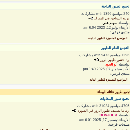
جمع الطيور الداجنة
 مواضيع with 1396 مشاركات
ربية الدواجن في المنزل
واسطة
سهام علي
لأربعاء يوليو 12, 2023 6:04 am
نتدى فرعي:
المواضيع المتميزة للطيور الداجنة
لتجمع العام للطيور
1 مواضيع with 9473 مشاركات
د: جنس طيور الروز
واسطة
أبو الجود
لأحد سبتمبر 07, 2025 1:49 pm
نتدى فرعي:
المواضيع المتميزة للطيور العامة
مع طيور عائلة الببغاء
جمع طيور الببغاوات
4 مواضيع with 31024 مشاركات
د: ما تصنيف طيور الروز في الصوره
واسطة
BONJOUR
لأربعاء ديسمبر 17, 2025 6:01 am
نتديات فرعية: