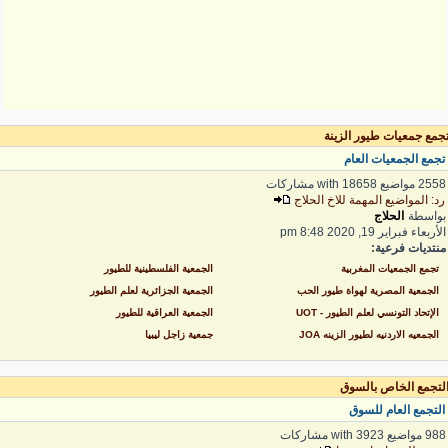
جمع جمعيات طيور الزينة
جمع الجمعيات العام
2 مواضيع with 18658 مشاركات
د: المواضيع المهمة للاخ الحلاج
واسطة
الحلاج
لأربعاء فبراير 19, 2020 8:48 pm
نتديات فرعية:
تجمع الجمعيات المغربية
الجمعية الفلسطينية للطيور
الجمعية المصرية لهواة طيور الحب
الجمعية الجزائرية لعلم الطيور
الإتحاد التونسي لعلم الطيور - UOT
الجمعية العراقية للطيور
الجمعيه الاردنيه لطيور الزينه JOA
جمعية زاجل ليبيا
لتجمع الخاص بالسوق
لتجمع العام للسوق
 مواضيع with 3923 مشاركات