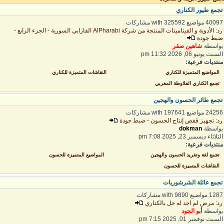
جمع طيور الكناري
400 مواضيع with 325592 مشاركات
رد: الأدوية و الفيتامينات المنتجة من شركة AlPharabi الفارابي السورية - الجزء الرابع -
بط جودة
واسطة
شاهين صقر
لسبت يونيو 06, 2026 11:32 pm
نتديات فرعية:
المواضيع المتميزة للكناري
النقاشات المتميزة للكناري
تجمع الكناري الفلاوطة المغربي
جمع طائر الحسون والهجين
242 مواضيع with 197641 مشاركات
د: تجهيز قفص إنتاج الحسون - ضبط جودة
واسطة
dokman
لثلاثاء ديسمبر 23, 2025 7:08 pm
نتديات فرعية:
تجمع لغة وتغريد الحسون والهجين
المواضيع المتميزة للحسون
النقاشات المتميزة للحسون
جمع عائلة الشرشوريات
1 مواضيع with 9890 مشاركات
د: مرض لم اجد له حل بالكناري
واسطة
أبو الجود
لسبت نوفمبر 01, 2025 7:15 pm