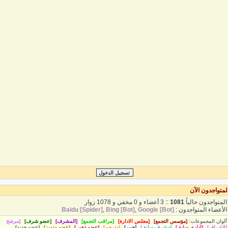
متواجدون الآن
لمتواجدون حالياً
1081
:: 3 أعضاء و 0 مخفي و 1078 زوار
لأعضاء المتواجدون :
Google [Bot]
,
Bing [Bot]
,
Baidu [Spider]
لوان المجموعات:
[مؤسس التجمع]
[مجلس الادارة]
[مراقب التجمع]
[المشرف]
[عضو شرف]
[مرشح
لإشراف]
[إداري سابق]
[مشرف سابق]
[خبير]
[مترجم]
[عضو ذهبي]
[عضو متميز]
[عضو جديد]