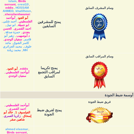
islam
,
Birds
servant
,
crest10
,
eddis
,
HOSSAM
وسام المشرف السابق
AHMED
,
khalilhosn
,
,
shenzhenhwamei
أبو الجود
,
أبوأحمد
يمنح للمشرفين
الفلسطيني
,
أحمد شلبي
,
ابو جميلة
,
ابو نبيل
,
السابقين
احمد القصري
,
الحسن
بنجدي
,
حمزة صدقة
,
د.أبوصهيب
,
زهير أبو
قاسم
,
سفيان الوجدي
,
كاسر الشوق
,
ماجد
خلوف
,
محمد الجزائري
MH
,
محمد زيادة
وسام المراقب السابق
يمنح تكريما
eddis
,
أبو الجود
,
لمراقب التجمع
أبوأحمد الفلسطيني
,
السابق
سفيان الوجدي
أوسمة ضبط الجودة
فريق ضبط الجودة
أبوأحمد الفلسطيني
,
احمد القصري
,
يمنح لفريق ضبط
الفيلسوف 1
,
خالد أبو
الجودة
إسحاق
,
زكريا العمري
,
شاهين صقر
ahmed elasmar
,
Birds servant
,