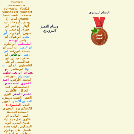
tripolies
,
wesoonline
,
yehyatito
,
Yosf11
,
younes err
,
youssef
الوسام البرونزي
ben hmida
,
zakaria
maroc
,
آيـات
,
أبا
يوسف
,
أبـو خالد
,
أبو
وسام التميز
أزهار
,
أبو العز
,
أبو
جورج
,
أبو فتحي أبو
البرونزي
سويرح
,
أبو فريـد
,
أبو
نفس
,
أبو همام
,
أبو
ياسر
,
أبوأحمد
الفلسطيني
,
أبوالملوك
,
ابو الزهير
,
ابو النيد
,
ابو
حسناء
,
ابو رقية
,
ابو
رهف
,
ابو ظافر
,
ابو
ظافر الميداني
,
ابو
عبداللطيف
,
ابو علي
الفلسطيني
,
ابو لبن
,
ابو
لونا
,
ابو منتصر
,
ابو
هشامa
,
ابو يحيى سلهب
,
ابوحيدران
,
ابوريشه
,
ابوغيثة
,
اتلوكس
,
احمد
القصري
,
احمد مصور
,
احمدمصطفي
,
اسد
العراق
,
افلاطون
,
البادجي الأصفر
,
البري
,
الجيفر
,
الحبيب درويش
,
الحسون ألأصفر
,
العبير
,
الفتى
,
الفيلسوف 1
,
الكاسكووووو
,
المجبري
,
المسلمة المحصنة
,
النمر
,
الهلالي
,
ام
علاوى
,
امل حياة
,
اياد
عدنان المدني
,
ايوب
المسكيني
,
ايوب محمد
,
باسييل
,
بلال ابو عرار
,
بو فارس
,
جزائري أنا
,