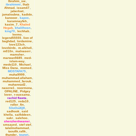
Ibrahim_sw
,
ibrahimmi
,
Ihab
Ahmad
,
issam47
,
jaberkwt
,
jamaloubna
,
kadido
,
kanooor
,
kapos
,
karamnayfeh
,
kasim_7
,
Khaled
Hegab
,
khalilhosn
,
king70
,
lechhab
,
leemo
,
legend55555
,
lion of
baghdad
,
lordamine
,
love123ch
,
lovebirds
,
m.alkholi
,
m010n
,
malnaserr
,
mamsher
,
marwan5685
,
med-
islam-way
,
medo110
,
Michael
,
Miss Dana
,
momed
,
MOSTAFA75
,
muha9999
,
muhammad.allaham
,
muhammed_farouk
,
muhannad2
,
naserw1
,
noormona
,
OPALINE
,
Pidgey
lover
,
r-oussama
,
rachid flawta
,
red125
,
reda10
,
roller_fin
,
S3oOodQ8
,
sadhook
,
said
khella
,
saifiddeen
,
sakr
,
salehoo
,
shenzhenhwamei
,
smsayed
,
stef stef
,
talalmohammad
,
taoufik.rafik
,
thunder
,
tounet
,