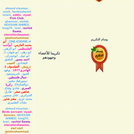
ahmed elasmar
,
ansk
,
benbouhenni
islam
,
eddis
,
eyad
,
Fish Club
,
ghassan_alabdi
,
HOSSAM AHMED
,
king70
,
lewi
,
rachid
flawta
,
shenzhenhwamei
,
talalmohammad
,
وسام التكريم
ZINE-EDDINE.H
,
أبو
محمد العازمي
,
أبوأحمد
الفلسطيني
,
ابو الزهير
,
ابو رهف
,
ابو شهاب 1
,
تكريما للأعضاء
ابو نبيل
,
ابوحيدران
,
وجهودهم
احمد مصور
,
الباشق
البغدادي
,
الحبيب
درويش
,
الفيلسوف 1
,
الهاجري1977
,
بوفهد
العبود
,
تامرمسعود
,
جمال-فلسطين
,
ديمورفيك مقنبر
,
ذوالجناح25
,
زكريا
العمري
,
شادي وشاح
,
شاهين صقر
,
طارق
الجزائري
,
عادل منصور
,
محمد عزي
,
معتز شاور
,
نشأت الطميزي
ahmed elasmar
,
Birds servant
,
eyad
,
farisnet
,
HOSSAM
AHMED
,
king70
,
lewi
,
rachid flawta
,
shenzhenhwamei
,
stef stef
,
talalmohammad
,