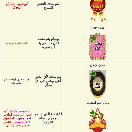
يتم منحه للعضو
أبو الجود
,
خالد أبو
المبدع
إسحاق
وسام حواء
وسام يتم منحه
تكريما للمربية
المسلمة المحصنة
المتميزة
وسام الإتقان
يتم منحه لأي عضو
لم يتم منح الوسام لأي
أتقن وتفنن في اي
عضو بعد
مجال
وسام نجم المنتدى
Birds servant
,
أبو
للأعضاء الذي سطع
الجود
,
أبو محمد العازمي
,
نجمهم سماء
احمد مصور
,
الفيلسوف
التجمع
1
,
د.أبوصهيب
,
شاهين
صقر
,
عبده أبو سير