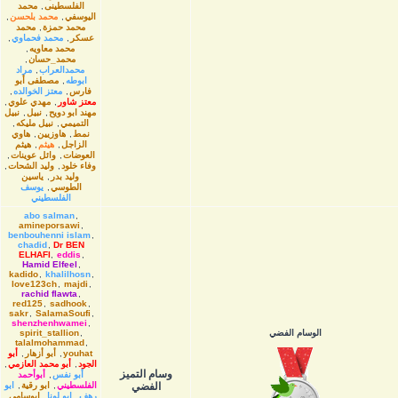
الفلسطينى
,
محمد
اليوسفي
,
محمد بلحسن
,
محمد حمزة
,
محمد
عسكر
,
محمد فحماوي
,
محمد معاويه
,
محمد_حسان
,
محمدالعراب
,
مراد
ابوطه
,
مصطفى أبو
فارس
,
معتز الخوالده
,
معتز شاور
,
مهدي علوي
,
مهند ابو دويح
,
نبيل
,
نبيل
التميمي
,
نبيل مليكه
,
نمط
,
هاوزیین
,
هاوي
الزاجل
,
هيثم
,
هيثم
العوضات
,
وائل عوينات
,
وفاء خلود
,
وليد الشحات
,
وليد بدر
,
ياسين
الطوسي
,
يوسف
الفلسطيني
abo salman
,
amineporsawi
,
benbouhenni islam
,
chadid
,
Dr BEN
ELHAFI
,
eddis
,
Hamid Elfeel
,
kadido
,
khalilhosn
,
love123ch
,
majdi
,
rachid flawta
,
red125
,
sadhook
,
sakr
,
SalamaSoufi
,
shenzhenhwamei
,
الوسام الفضي
,
spirit_stallion
talalmohammad
,
youhat
,
أبو أزهار
,
أبو
الجود
,
أبو محمد العازمي
,
وسام التميز
أبو نفس
,
أبوأحمد
الفضي
الفلسطيني
,
ابو رقية
,
ابو
رهف
,
ابو لونا
,
ابوسامي
,