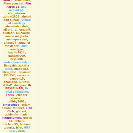
tarakji
,
aboahmad
,
Abou youssef
,
Abu
Fares 78
,
abu-
a7mad-pal
,
abu_shaker
,
achraf2005
,
ahmad
abd al haq
,
Ahmad
al awartany
,
ahmedabutaleb
,
al3bra
,
al_ustath5
,
aliomer
,
alkhawari
,
amine maghribi
,
amineporsawi
,
anass04
,
angel of
the desert
,
ansk
,
asadyya
,
bachir2014
,
bandarr009
,
bejaia06
,
benbouhenni islam
,
Benyahia zakaria
,
Bilel
,
black cat
,
bleu_One
,
bo-omar
,
BOUDY
,
canarov
,
canoon15
,
chamado
,
DAIKIN
,
do3a2
,
douglas
,
Dr
BEN ELHAFI
,
Dr.
bilal sadeddine
,
eddis
,
elkaser
,
elkoush
,
ellithy2009
,
emergence
,
eslam-
eslam
,
farisnet
,
Fish
Club
,
ghosst
,
goldenfin
,
hadel
,
Hamid Elfeel
,
HATIM
94
,
hhhani
,
hicham99
,
hichem
algeria
,
hiro
,
HMA
BREEDER
,