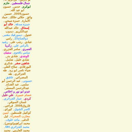
جمال-فلسطين
,
حازم
ابوكرم
,
حدس
,
حسون
ابو عبد الله
,
حسون2009
,
حسين
واثق
,
حلالي حلالك
,
حماد
الامارة
,
حمزة صبحي
,
حمزة صدقة
,
خالد أبو
إسحاق
,
خالد عبدالله
عبدالكريم
,
دبدوب
خجول
,
ديمورفيك مقنبر
,
ذوالجناح25
,
رامي
عبادي
,
رجب على
,
رشيد
بالراس علي
,
زكريا
العمري
,
سامر الجزري
,
سامي باقحوم
,
سفيان
الوجدي
,
شادي بدر
,
شادي خليل
,
شامل
,
شاهين صقر
,
شكري
البورقادي
,
صلاح العلي
,
ضياء ناصر ابو زيد
,
طه
الجزائري
,
طه
المصراتي
,
عاشق
حسونى
,
عبد الرحمن أبو
سلمى
,
عبد الفتـاح
,
عبدالرحمن المسفر
,
عبدو ابو نور و اخلاص
,
عصام عميرة
,
علي خليل
كردي
,
عمار الجزائري
,
غسان السوقي
,
فاروق2008
,
فراجي
,
كاسر الشوق
,
كوراي
,
كوكتيل فلسطين
,
لمين
محارب الصحراء
,
ليل
الدفى
,
ماجد خلوف
,
محمد ابراهيم(تونس)
,
محمد الجزائري MH
,
محمد العازمي
,
محمد