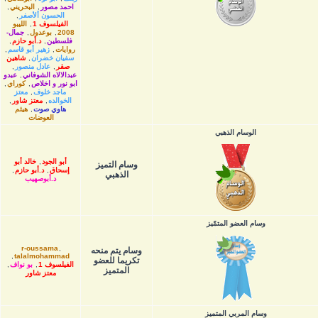
احمد مصور
,
البحريني
,
الحسون ألأصفر
,
الفيلسوف 1
,
الليبو
2008
,
بوعدول
,
جمال-
فلسطين
,
د.أبو حازم
,
روايات
,
زهير أبو قاسم
,
سفيان خضران
,
شاهين
صقر
,
عادل منصور
,
عبدالالاه الشوفاني
,
عبدو
ابو نور و اخلاص
,
كوراي
,
ماجد خلوف
,
معتز
الخوالده
,
معتز شاور
,
هاوي صوت
,
هيثم
العوضات
الوسام الذهبي
أبو الجود
,
خالد أبو
وسام التميز
إسحاق
,
د.أبو حازم
,
الذهبي
د.أبوصهيب
وسام العضو المتمّيز
r-oussama
,
وسام يتم منحه
,
talalmohammad
تكريما للعضو
الفيلسوف 1
,
بو نواف
,
المتميز
معتز شاور
وسام المربي المتميز