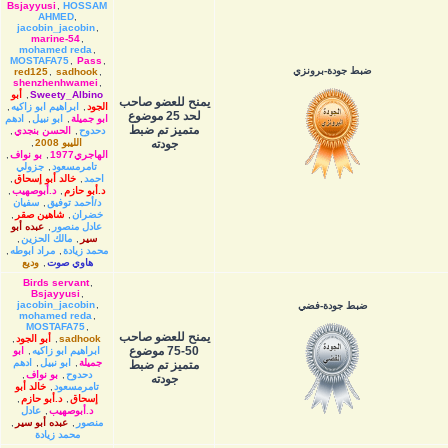
Bsjayyusi
,
HOSSAM
AHMED
,
jacobin_jacobin
,
marine-54
,
mohamed reda
,
MOSTAFA75
,
Pass
,
ضبط جودة-برونزي
red125
,
sadhook
,
shenzhenhwamei
,
Sweety_Albino
,
أبو
يمنح للعضو صاحب
الجود
,
ابراهيم ابو زاكيه
,
لحد 25 موضوع
ابو جميلة
,
ابو نبيل
,
ادهم
متميز تم ضبط
دحدوح
,
الحسن بنجدي
,
جودته
الليبو 2008
,
الهاجري1977
,
بو نواف
,
تامرمسعود
,
جزولي
احمد
,
خالد أبو إسحاق
,
د.أبو حازم
,
د.أبوصهيب
,
د/أحمد توفيق
,
سفيان
خضران
,
شاهين صقر
,
عادل منصور
,
عبده أبو
سير
,
مالك الحزين
,
محمد زيادة
,
مراد ابوطه
,
هاوي صوت
,
وديع
Birds servant
,
Bsjayyusi
,
jacobin_jacobin
,
ضبط جودة-فضي
mohamed reda
,
MOSTAFA75
,
يمنح للعضو صاحب
sadhook
,
أبو الجود
,
50-75 موضوع
ابراهيم ابو زاكيه
,
ابو
جميلة
,
ابو نبيل
,
ادهم
متميز تم ضبط
دحدوح
,
بو نواف
,
جودته
تامرمسعود
,
خالد أبو
إسحاق
,
د.أبو حازم
,
د.أبوصهيب
,
عادل
منصور
,
عبده أبو سير
,
محمد زيادة