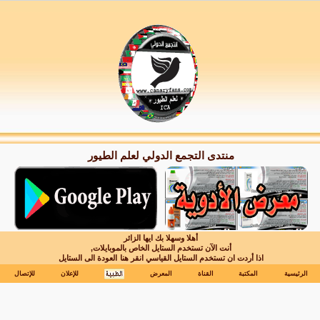
منتدى التجمع الدولي لعلم الطيور
أهلا وسهلا بك ايها الزائر
أنت الآن تستخدم الستايل الخاص بالموبايلات,
اذا أردت ان تستخدم الستايل القياسي انقر هنا
العودة الى الستايل
الرئيسية
المكتبة
القناة
المعرض
للإعلان
للإتصال