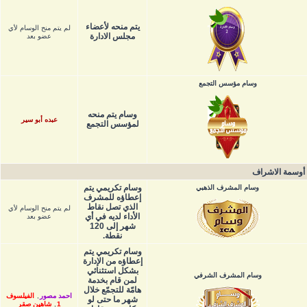
يتم منحه لأعضاء
لم يتم منح الوسام لأي
مجلس الادارة
عضو بعد
وسام مؤسس التجمع
وسام يتم منحه
عبده أبو سير
لمؤسس التجمع
أوسمة الاشراف
وسام تكريمي يتم
وسام المشرف الذهبي
إعطاؤه للمشرف
الذي تصل نقاط
لم يتم منح الوسام لأي
الأداء لديه في أي
عضو بعد
شهر إلى 120
نقطة.
وسام تكريمي يتم
إعطاؤه من الإدارة
بشكل استثنائي
وسام المشرف الشرفي
لمن قام بخدمة
هامّة للتجمّع خلال
احمد مصور
,
الفيلسوف
شهر ما حتى لو
1
,
شاهين صقر