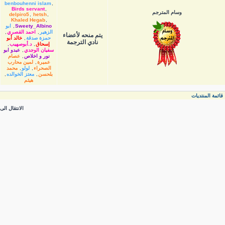
benbouhenni islam
,
Birds servant
,
وسام المترجم
delpiro5
,
hetsh
,
Khaled Hegab
,
Sweety_Albino
,
ابو
الزهير
,
احمد القصري
,
يتم منحه لأعضاء
حمزة صدقة
,
خالد أبو
نادي الترجمة
إسحاق
,
د.أبوصهيب
,
سفيان الوجدي
,
عبدو ابو
نور و اخلاص
,
عصام
عميرة
,
لمين محارب
الصحراء
,
لولو
,
محمد
بلحسن
,
معتز الخوالده
,
هيثم
قائمة المنتديات
الانتقال الى