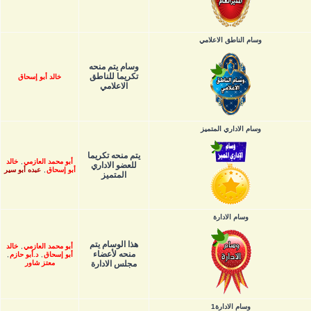
وسام الناطق الاعلامي
وسام يتم منحه
تكريما للناطق
خالد أبو إسحاق
الاعلامي
وسام الاداري المتميز
يتم منحه تكريما
أبو محمد العازمي
,
خالد
للعضو الاداري
أبو إسحاق
,
عبده أبو سير
المتميز
وسام الادارة
هذا الوسام يتم
أبو محمد العازمي
,
خالد
منحه لأعضاء
أبو إسحاق
,
د.أبو حازم
,
مجلس الادارة
معتز شاور
وسام الادارة1