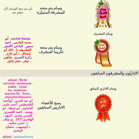
وسام يتم منحه
لم يتم منح الوسام لأي
للمشرفة المتميّزة
عضو بعد
وسام المشرف
rachid flawta
,
أبو
محمد العازمي
,
احمد
مصور
,
البادجي الأصفر
,
وسام يتم منحه
الفيلسوف 1
,
خالد أبو
تكريما للمشرف
إسحاق
,
د.أبو حازم
,
زكريا العمري
,
شاهين
صقر
,
معتز شاور
الاداريّون والمشرفون السابقون
allawi
,
Birds
servant
,
boulmane
,
eddis
,
eyad
,
وسام الاداري السابق
ho_malinois
,
marine-54
,
Pass
,
,
shenzhenhwamei
أبو عبد العزيز
,
أبوأحمد
يمنح للأعضاء
الفلسطيني
,
أحمد حلمى
الاداريين السابقين
الشناوى
,
ابو جميلة
,
ابو
يوسف
,
احمد القصري
,
الحسن بنجدي
,
المهند
,
الهاجري1977
,
بو نواف
,
د. حسن سلامه
,
د.أبوصهيب
,
سفيان
الوجدي
allawi
,
benbouhenni