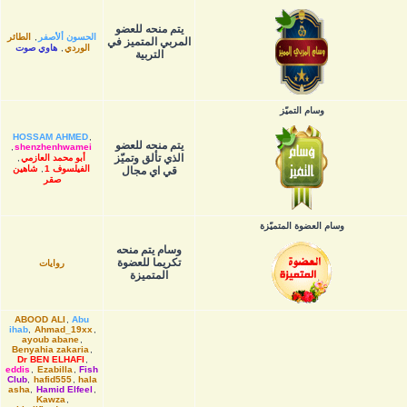
يتم منحه للعضو
الحسون ألأصفر
,
الطائر
المربي المتميز في
الوردي
,
هاوي صوت
التربية
وسام التميّز
HOSSAM AHMED
,
يتم منحه للعضو
,
shenzhenhwamei
الذي تألق وتميّز
أبو محمد العازمي
,
الفيلسوف 1
,
شاهين
قي اي مجال
صقر
وسام العضوة المتميّزة
وسام يتم منحه
تكريما للعضوة
روايات
المتميزة
ABOOD ALI
,
Abu
ihab
,
Ahmad_19xx
,
ayoub abane
,
Benyahia zakaria
,
Dr BEN ELHAFI
,
eddis
,
Ezabilla
,
Fish
Club
,
hafid555
,
hala
asha
,
Hamid Elfeel
,
Kawza
,