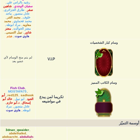
رشيد بالراس علي
,
سفيان الوجدي
,
شاهين
صقر
,
طارق الجزائري
,
عادل منصور
,
ماجد
خلوف
,
محمد التتر
,
محمد فحماوي
,
محمد
معاويه
,
مراد ابوطه
,
معتز الخوالده
,
معتز
شاور
,
نبيل التميمي
,
هاوي صوت
,
هيثم
وسام كبار الشخصيات
لم يتم منح الوسام لأي
V.I.P
عضو بعد
وسام الكاتب المميز
Fish Club
,
MOSTAFA75
,
sadhook
,
red125
,
أبو
تكريما لمن يبدع
الجود
,
ابو نبيل
,
خالد أبو
في مواضيعه
إسحاق
,
د.أبو حازم
,
عادل منصور
,
مراد
ابوطه
,
هاوي صوت
أوسمة التميّز
3dnan_qwaider
,
abdelhafed
,
abdoarcht
,
abdullah-