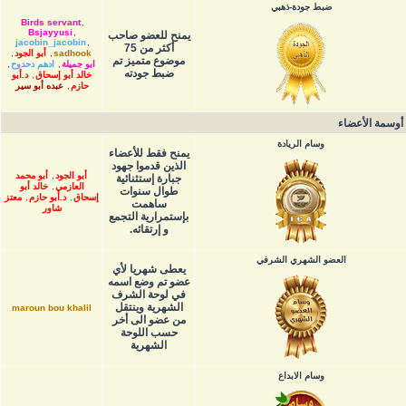
ضبط جودة-ذهبي
Birds servant
,
Bsjayyusi
,
يمنح للعضو صاحب
jacobin_jacobin
,
أكثر من 75
sadhook
,
أبو الجود
,
موضوع متميز تم
ابو جميلة
,
ادهم دحدوح
,
ضبط جودته
خالد أبو إسحاق
,
د.أبو
حازم
,
عبده أبو سير
أوسمة الأعضاء
وسام الريادة
يمنح فقط للأعضاء
الذين قدموا جهود
أبو الجود
,
أبو محمد
جبارة إستثنائية
العازمي
,
خالد أبو
طوال سنوات
إسحاق
,
د.أبو حازم
,
معتز
ساهمت
شاور
بإستمرارية التجمع
و إرتقائه.
العضو الشهري الشرفي
يعطى شهريا لأي
عضو تم وضع اسمه
في لوحة الشرف
الشهرية وينتقل
maroun bou khalil
من عضو الى أخر
حسب اللوحة
الشهرية
وسام الابداع