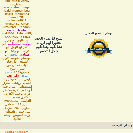
khelifiradouane
,
km_khiro
,
lacalopsitte
,
maged
said
,
maroun bou
khalil
,
mohamed
touati 28
,
mohamed841
,
nassah81
,
Omar
Alzoubi21
,
Panachi
,
rachid flawta
,
وسام التشجيع المميّز
said004
,
Saleem55
,
,
TAAAYEB
,
Yosf11
يمنح للأعضاء الجدد
أبو طارق المغربي
,
تحفيزا لهم لزيادة
أبوأحمد الفلسطيني
,
ابو
نشاطهم وتفاعلهم
ألاء
,
ابو الهول
,
ابو
داخل التجمع
تراب
,
ابو رقية
,
ابو
هشامa
,
ابوحيدران
,
ابومسلم الكويتي
,
الوان
الطبيعة
,
امل حياة
,
ايهاب عبدالرحمن
,
حسون الغوج
,
حسون2009
,
حمزة
صدقة
,
د.أبو حازم
,
رابحي عبد الحفيظ
,
رذاذ
الشذى
,
روايات
,
شيراز
المشهداني
,
عبد الرحمن
أبو سلمى
,
غربة مشاعر
,
فراجي
,
قلب الكناري
,
كناري عصام
,
ليث
النوايسه
,
محمودmah
,
مريم-25
,
مصطفى
الطويل
,
ملك الفزياء
,
نبيل-حسون-فلسطين
,
وردة السوسن
,
وسام
عبداوي
وسام الترجمة
belkheribassam
,