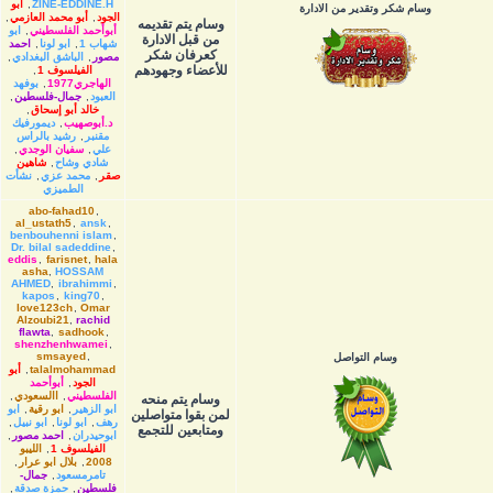
ZINE-EDDINE.H
,
أبو
وسام شكر وتقدير من الادارة
الجود
,
أبو محمد العازمي
,
وسام يتم تقديمه
أبوأحمد الفلسطيني
,
ابو
من قبل الادارة
شهاب 1
,
ابو لونا
,
احمد
كعرفان شكر
مصور
,
الباشق البغدادي
,
للأعضاء وجهودهم
الفيلسوف 1
,
الهاجري1977
,
بوفهد
العبود
,
جمال-فلسطين
,
خالد أبو إسحاق
,
د.أبوصهيب
,
ديمورفيك
مقنبر
,
رشيد بالراس
علي
,
سفيان الوجدي
,
شادي وشاح
,
شاهين
صقر
,
محمد عزي
,
نشأت
الطميزي
abo-fahad10
,
al_ustath5
,
ansk
,
benbouhenni islam
,
Dr. bilal sadeddine
,
eddis
,
farisnet
,
hala
asha
,
HOSSAM
AHMED
,
ibrahimmi
,
kapos
,
king70
,
love123ch
,
Omar
Alzoubi21
,
rachid
flawta
,
sadhook
,
shenzhenhwamei
,
smsayed
,
وسام التواصل
talalmohammad
,
أبو
الجود
,
أبوأحمد
الفلسطيني
,
االسعودي
,
وسام يتم منحه
ابو الزهير
,
ابو رقية
,
ابو
لمن بقوا متواصلين
رهف
,
ابو لونا
,
ابو نبيل
,
ومتابعين للتجمع
ابوحيدران
,
احمد مصور
,
الفيلسوف 1
,
الليبو
2008
,
بلال ابو عرار
,
تامرمسعود
,
جمال-
فلسطين
,
حمزة صدقة
,