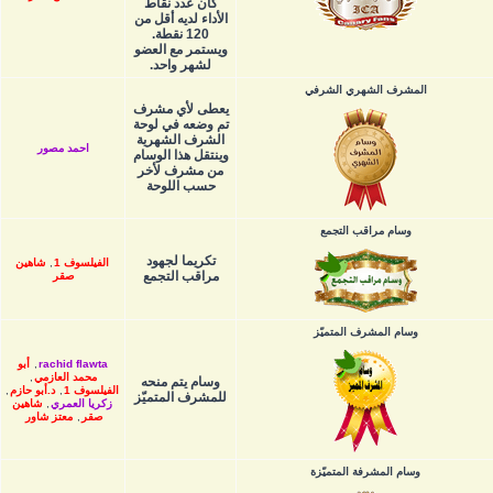
كان عدد نقاط
الأداء لديه أقل من
120 نقطة.
ويستمر مع العضو
لشهر واحد.
المشرف الشهري الشرفي
يعطى لأي مشرف
تم وضعه في لوحة
الشرف الشهرية
احمد مصور
وينتقل هذا الوسام
من مشرف لأخر
حسب اللوحة
وسام مراقب التجمع
تكريما لجهود
الفيلسوف 1
,
شاهين
مراقب التجمع
صقر
وسام المشرف المتميّز
rachid flawta
,
أبو
محمد العازمي
,
وسام يتم منحه
الفيلسوف 1
,
د.أبو حازم
,
للمشرف المتميّز
زكريا العمري
,
شاهين
صقر
,
معتز شاور
وسام المشرفة المتميّزة