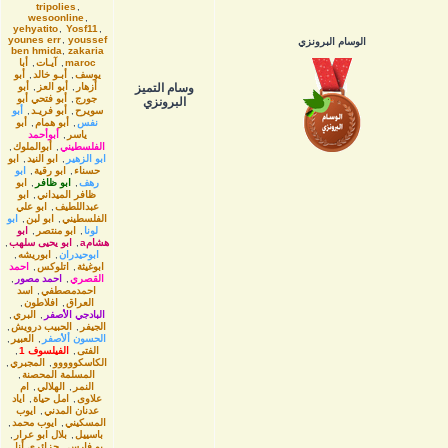
tripolies
,
wesoonline
,
yehyatito
,
Yosf11
,
younes err
,
youssef
الوسام البرونزي
ben hmida
,
zakaria
maroc
,
آيـات
,
أبا
يوسف
,
أبـو خالد
,
أبو
وسام التميز
أزهار
,
أبو العز
,
أبو
جورج
,
أبو فتحي أبو
البرونزي
سويرح
,
أبو فريـد
,
أبو
نفس
,
أبو همام
,
أبو
ياسر
,
أبوأحمد
الفلسطيني
,
أبوالملوك
,
ابو الزهير
,
ابو النيد
,
ابو
حسناء
,
ابو رقية
,
ابو
رهف
,
ابو ظافر
,
ابو
ظافر الميداني
,
ابو
عبداللطيف
,
ابو علي
الفلسطيني
,
ابو لبن
,
ابو
لونا
,
ابو منتصر
,
ابو
هشامa
,
ابو يحيى سلهب
,
ابوحيدران
,
ابوريشه
,
ابوغيثة
,
اتلوكس
,
احمد
القصري
,
احمد مصور
,
احمدمصطفي
,
اسد
العراق
,
افلاطون
,
البادجي الأصفر
,
البري
,
الجيفر
,
الحبيب درويش
,
الحسون ألأصفر
,
العبير
,
الفتى
,
الفيلسوف 1
,
الكاسكووووو
,
المجبري
,
المسلمة المحصنة
,
النمر
,
الهلالي
,
ام
علاوى
,
امل حياة
,
اياد
عدنان المدني
,
ايوب
المسكيني
,
ايوب محمد
,
باسييل
,
بلال ابو عرار
,
بو فارس
,
جزائري أنا
,