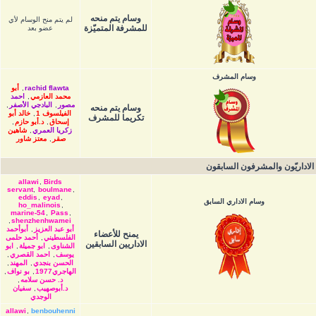
وسام يتم منحه
لم يتم منح الوسام لأي
للمشرفة المتميّزة
عضو بعد
وسام المشرف
rachid flawta
,
أبو
محمد العازمي
,
احمد
مصور
,
البادجي الأصفر
,
وسام يتم منحه
الفيلسوف 1
,
خالد أبو
تكريما للمشرف
إسحاق
,
د.أبو حازم
,
زكريا العمري
,
شاهين
صقر
,
معتز شاور
الاداريّون والمشرفون السابقون
allawi
,
Birds
servant
,
boulmane
,
eddis
,
eyad
,
وسام الاداري السابق
ho_malinois
,
marine-54
,
Pass
,
,
shenzhenhwamei
أبو عبد العزيز
,
أبوأحمد
يمنح للأعضاء
الفلسطيني
,
أحمد حلمى
الاداريين السابقين
الشناوى
,
ابو جميلة
,
ابو
يوسف
,
احمد القصري
,
الحسن بنجدي
,
المهند
,
الهاجري1977
,
بو نواف
,
د. حسن سلامه
,
د.أبوصهيب
,
سفيان
الوجدي
allawi
,
benbouhenni