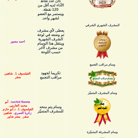
كان عدد نقاط
الأداء لديه أقل من
120 نقطة.
ويستمر مع العضو
لشهر واحد.
المشرف الشهري الشرفي
يعطى لأي مشرف
تم وضعه في لوحة
الشرف الشهرية
احمد مصور
وينتقل هذا الوسام
من مشرف لأخر
حسب اللوحة
وسام مراقب التجمع
تكريما لجهود
الفيلسوف 1
,
شاهين
مراقب التجمع
صقر
وسام المشرف المتميّز
rachid flawta
,
أبو
محمد العازمي
,
وسام يتم منحه
الفيلسوف 1
,
د.أبو حازم
,
للمشرف المتميّز
زكريا العمري
,
شاهين
صقر
,
معتز شاور
وسام المشرفة المتميّزة