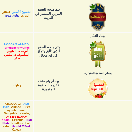
يتم منحه للعضو
الحسون ألأصفر
,
الطائر
المربي المتميز في
الوردي
,
هاوي صوت
التربية
وسام التميّز
HOSSAM AHMED
,
يتم منحه للعضو
,
shenzhenhwamei
الذي تألق وتميّز
أبو محمد العازمي
,
الفيلسوف 1
,
شاهين
قي اي مجال
صقر
وسام العضوة المتميّزة
وسام يتم منحه
تكريما للعضوة
روايات
المتميزة
ABOOD ALI
,
Abu
ihab
,
Ahmad_19xx
,
ayoub abane
,
Benyahia zakaria
,
Dr BEN ELHAFI
,
eddis
,
Ezabilla
,
Fish
Club
,
hafid555
,
hala
asha
,
Hamid Elfeel
,
Kawza
,