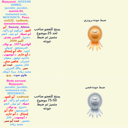
Bsjayyusi
,
HOSSAM
AHMED
,
jacobin_jacobin
,
marine-54
,
mohamed reda
,
MOSTAFA75
,
Pass
,
ضبط جودة-برونزي
red125
,
sadhook
,
shenzhenhwamei
,
Sweety_Albino
,
أبو
يمنح للعضو صاحب
الجود
,
ابراهيم ابو زاكيه
,
لحد 25 موضوع
ابو جميلة
,
ابو نبيل
,
ادهم
متميز تم ضبط
دحدوح
,
الحسن بنجدي
,
جودته
الليبو 2008
,
الهاجري1977
,
بو نواف
,
تامرمسعود
,
جزولي
احمد
,
خالد أبو إسحاق
,
د.أبو حازم
,
د.أبوصهيب
,
د/أحمد توفيق
,
سفيان
خضران
,
شاهين صقر
,
عادل منصور
,
عبده أبو
سير
,
مالك الحزين
,
محمد زيادة
,
مراد ابوطه
,
هاوي صوت
,
وديع
Birds servant
,
Bsjayyusi
,
jacobin_jacobin
,
ضبط جودة-فضي
mohamed reda
,
MOSTAFA75
,
يمنح للعضو صاحب
sadhook
,
أبو الجود
,
50-75 موضوع
ابراهيم ابو زاكيه
,
ابو
جميلة
,
ابو نبيل
,
ادهم
متميز تم ضبط
دحدوح
,
بو نواف
,
جودته
تامرمسعود
,
خالد أبو
إسحاق
,
د.أبو حازم
,
د.أبوصهيب
,
عادل
منصور
,
عبده أبو سير
,
محمد زيادة