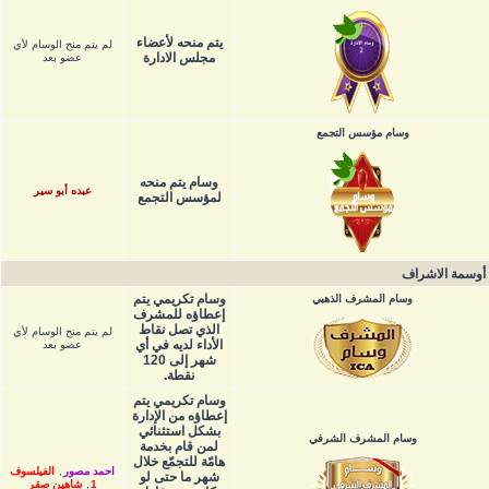
يتم منحه لأعضاء
لم يتم منح الوسام لأي
مجلس الادارة
عضو بعد
وسام مؤسس التجمع
وسام يتم منحه
عبده أبو سير
لمؤسس التجمع
أوسمة الاشراف
وسام تكريمي يتم
وسام المشرف الذهبي
إعطاؤه للمشرف
الذي تصل نقاط
لم يتم منح الوسام لأي
الأداء لديه في أي
عضو بعد
شهر إلى 120
نقطة.
وسام تكريمي يتم
إعطاؤه من الإدارة
بشكل استثنائي
وسام المشرف الشرفي
لمن قام بخدمة
هامّة للتجمّع خلال
احمد مصور
,
الفيلسوف
شهر ما حتى لو
1
,
شاهين صقر