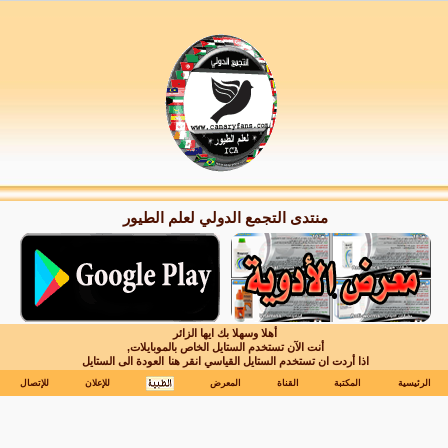
منتدى التجمع الدولي لعلم الطيور
أهلا وسهلا بك ايها الزائر
أنت الآن تستخدم الستايل الخاص بالموبايلات,
اذا أردت ان تستخدم الستايل القياسي انقر هنا
العودة الى الستايل
الرئيسية
المكتبة
القناة
المعرض
للإعلان
للإتصال