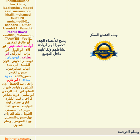
khelifiradouane
,
km_khiro
,
lacalopsitte
,
maged
said
,
maroun bou
khalil
,
mohamed
touati 28
,
mohamed841
,
nassah81
,
Omar
Alzoubi21
,
Panachi
,
rachid flawta
,
وسام التشجيع المميّز
said004
,
Saleem55
,
,
TAAAYEB
,
Yosf11
يمنح للأعضاء الجدد
أبو طارق المغربي
,
تحفيزا لهم لزيادة
أبوأحمد الفلسطيني
,
ابو
نشاطهم وتفاعلهم
ألاء
,
ابو الهول
,
ابو
داخل التجمع
تراب
,
ابو رقية
,
ابو
هشامa
,
ابوحيدران
,
ابومسلم الكويتي
,
الوان
الطبيعة
,
امل حياة
,
ايهاب عبدالرحمن
,
حسون الغوج
,
حسون2009
,
حمزة
صدقة
,
د.أبو حازم
,
رابحي عبد الحفيظ
,
رذاذ
الشذى
,
روايات
,
شيراز
المشهداني
,
عبد الرحمن
أبو سلمى
,
غربة مشاعر
,
فراجي
,
قلب الكناري
,
كناري عصام
,
ليث
النوايسه
,
محمودmah
,
مريم-25
,
مصطفى
الطويل
,
ملك الفزياء
,
نبيل-حسون-فلسطين
,
وردة السوسن
,
وسام
عبداوي
وسام الترجمة
belkheribassam
,