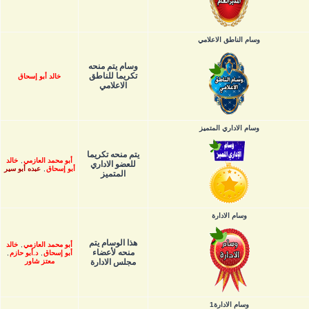
وسام الناطق الاعلامي
وسام يتم منحه
تكريما للناطق
خالد أبو إسحاق
الاعلامي
وسام الاداري المتميز
يتم منحه تكريما
أبو محمد العازمي
,
خالد
للعضو الاداري
أبو إسحاق
,
عبده أبو سير
المتميز
وسام الادارة
هذا الوسام يتم
أبو محمد العازمي
,
خالد
منحه لأعضاء
أبو إسحاق
,
د.أبو حازم
,
مجلس الادارة
معتز شاور
وسام الادارة1