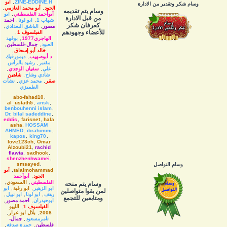
ZINE-EDDINE.H
,
أبو
وسام شكر وتقدير من الادارة
الجود
,
أبو محمد العازمي
,
وسام يتم تقديمه
أبوأحمد الفلسطيني
,
ابو
من قبل الادارة
شهاب 1
,
ابو لونا
,
احمد
كعرفان شكر
مصور
,
الباشق البغدادي
,
للأعضاء وجهودهم
الفيلسوف 1
,
الهاجري1977
,
بوفهد
العبود
,
جمال-فلسطين
,
خالد أبو إسحاق
,
د.أبوصهيب
,
ديمورفيك
مقنبر
,
رشيد بالراس
علي
,
سفيان الوجدي
,
شادي وشاح
,
شاهين
صقر
,
محمد عزي
,
نشأت
الطميزي
abo-fahad10
,
al_ustath5
,
ansk
,
benbouhenni islam
,
Dr. bilal sadeddine
,
eddis
,
farisnet
,
hala
asha
,
HOSSAM
AHMED
,
ibrahimmi
,
kapos
,
king70
,
love123ch
,
Omar
Alzoubi21
,
rachid
flawta
,
sadhook
,
shenzhenhwamei
,
smsayed
,
وسام التواصل
talalmohammad
,
أبو
الجود
,
أبوأحمد
الفلسطيني
,
االسعودي
,
وسام يتم منحه
ابو الزهير
,
ابو رقية
,
ابو
لمن بقوا متواصلين
رهف
,
ابو لونا
,
ابو نبيل
,
ومتابعين للتجمع
ابوحيدران
,
احمد مصور
,
الفيلسوف 1
,
الليبو
2008
,
بلال ابو عرار
,
تامرمسعود
,
جمال-
فلسطين
,
حمزة صدقة
,