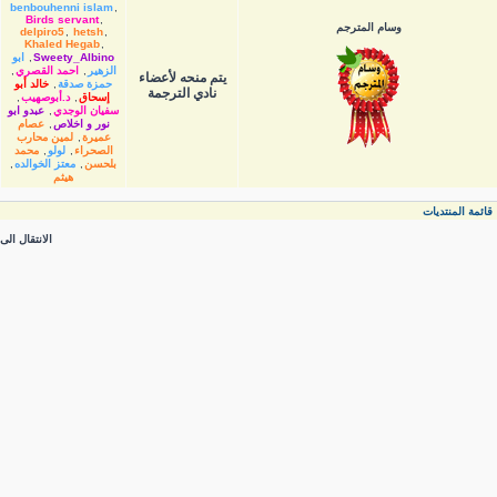
benbouhenni islam
,
Birds servant
,
وسام المترجم
delpiro5
,
hetsh
,
Khaled Hegab
,
Sweety_Albino
,
ابو
الزهير
,
احمد القصري
,
يتم منحه لأعضاء
حمزة صدقة
,
خالد أبو
نادي الترجمة
إسحاق
,
د.أبوصهيب
,
سفيان الوجدي
,
عبدو ابو
نور و اخلاص
,
عصام
عميرة
,
لمين محارب
الصحراء
,
لولو
,
محمد
بلحسن
,
معتز الخوالده
,
هيثم
قائمة المنتديات
الانتقال الى