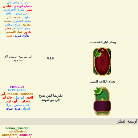
رشيد بالراس علي
,
سفيان الوجدي
,
شاهين
صقر
,
طارق الجزائري
,
عادل منصور
,
ماجد
خلوف
,
محمد التتر
,
محمد فحماوي
,
محمد
معاويه
,
مراد ابوطه
,
معتز الخوالده
,
معتز
شاور
,
نبيل التميمي
,
هاوي صوت
,
هيثم
وسام كبار الشخصيات
لم يتم منح الوسام لأي
V.I.P
عضو بعد
وسام الكاتب المميز
Fish Club
,
MOSTAFA75
,
sadhook
,
red125
,
أبو
تكريما لمن يبدع
الجود
,
ابو نبيل
,
خالد أبو
في مواضيعه
إسحاق
,
د.أبو حازم
,
عادل منصور
,
مراد
ابوطه
,
هاوي صوت
أوسمة التميّز
3dnan_qwaider
,
abdelhafed
,
abdoarcht
,
abdullah-