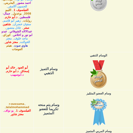
احمد مصور
,
البحريني
,
الحسون ألأصفر
,
الفيلسوف 1
,
الليبو
2008
,
بوعدول
,
جمال-
فلسطين
,
د.أبو حازم
,
روايات
,
زهير أبو قاسم
,
سفيان خضران
,
شاهين
صقر
,
عادل منصور
,
عبدالالاه الشوفاني
,
عبدو
ابو نور و اخلاص
,
كوراي
,
ماجد خلوف
,
معتز
الخوالده
,
معتز شاور
,
هاوي صوت
,
هيثم
العوضات
الوسام الذهبي
أبو الجود
,
خالد أبو
وسام التميز
إسحاق
,
د.أبو حازم
,
الذهبي
د.أبوصهيب
وسام العضو المتمّيز
r-oussama
,
وسام يتم منحه
,
talalmohammad
تكريما للعضو
الفيلسوف 1
,
بو نواف
,
المتميز
معتز شاور
وسام المربي المتميز