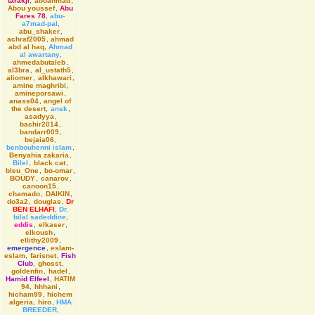
tarakji
,
aboahmad
,
Abou youssef
,
Abu
Fares 78
,
abu-
a7mad-pal
,
abu_shaker
,
achraf2005
,
ahmad
abd al haq
,
Ahmad
al awartany
,
ahmedabutaleb
,
al3bra
,
al_ustath5
,
aliomer
,
alkhawari
,
amine maghribi
,
amineporsawi
,
anass04
,
angel of
the desert
,
ansk
,
asadyya
,
bachir2014
,
bandarr009
,
bejaia06
,
benbouhenni islam
,
Benyahia zakaria
,
Bilel
,
black cat
,
bleu_One
,
bo-omar
,
BOUDY
,
canarov
,
canoon15
,
chamado
,
DAIKIN
,
do3a2
,
douglas
,
Dr
BEN ELHAFI
,
Dr.
bilal sadeddine
,
eddis
,
elkaser
,
elkoush
,
ellithy2009
,
emergence
,
eslam-
eslam
,
farisnet
,
Fish
Club
,
ghosst
,
goldenfin
,
hadel
,
Hamid Elfeel
,
HATIM
94
,
hhhani
,
hicham99
,
hichem
algeria
,
hiro
,
HMA
BREEDER
,