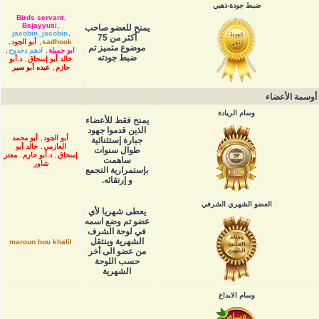
ضبط جودة-ذهبي
Birds servant
,
Bsjayyusi
,
يمنح للعضو صاحب
jacobin_jacobin
,
أكثر من 75
sadhook
,
أبو الجود
,
موضوع متميز تم
ابو جميلة
,
ادهم دحدوح
,
ضبط جودته
خالد أبو إسحاق
,
د.أبو
حازم
,
عبده أبو سير
أوسمة الأعضاء
وسام الريادة
يمنح فقط للأعضاء
الذين قدموا جهود
أبو الجود
,
أبو محمد
جبارة إستثنائية
العازمي
,
خالد أبو
طوال سنوات
إسحاق
,
د.أبو حازم
,
معتز
ساهمت
شاور
بإستمرارية التجمع
و إرتقائه.
العضو الشهري الشرفي
يعطى شهريا لأي
عضو تم وضع اسمه
في لوحة الشرف
الشهرية وينتقل
maroun bou khalil
من عضو الى أخر
حسب اللوحة
الشهرية
وسام الابداع