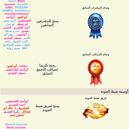
islam
,
Birds
servant
,
crest10
,
eddis
,
HOSSAM
وسام المشرف السابق
AHMED
,
khalilhosn
,
,
shenzhenhwamei
أبو الجود
,
أبوأحمد
يمنح للمشرفين
الفلسطيني
,
أحمد شلبي
,
ابو جميلة
,
ابو نبيل
,
السابقين
احمد القصري
,
الحسن
بنجدي
,
حمزة صدقة
,
د.أبوصهيب
,
زهير أبو
قاسم
,
سفيان الوجدي
,
كاسر الشوق
,
ماجد
خلوف
,
محمد الجزائري
MH
,
محمد زيادة
وسام المراقب السابق
يمنح تكريما
eddis
,
أبو الجود
,
لمراقب التجمع
أبوأحمد الفلسطيني
,
السابق
سفيان الوجدي
أوسمة ضبط الجودة
فريق ضبط الجودة
أبوأحمد الفلسطيني
,
احمد القصري
,
يمنح لفريق ضبط
الفيلسوف 1
,
خالد أبو
الجودة
إسحاق
,
زكريا العمري
,
شاهين صقر
ahmed elasmar
,
Birds servant
,