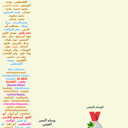
الفلسطينى
,
محمد
اليوسفي
,
محمد بلحسن
,
محمد حمزة
,
محمد
عسكر
,
محمد فحماوي
,
محمد معاويه
,
محمد_حسان
,
محمدالعراب
,
مراد
ابوطه
,
مصطفى أبو
فارس
,
معتز الخوالده
,
معتز شاور
,
مهدي علوي
,
مهند ابو دويح
,
نبيل
,
نبيل
التميمي
,
نبيل مليكه
,
نمط
,
هاوزیین
,
هاوي
الزاجل
,
هيثم
,
هيثم
العوضات
,
وائل عوينات
,
وفاء خلود
,
وليد الشحات
,
وليد بدر
,
ياسين
الطوسي
,
يوسف
الفلسطيني
abo salman
,
amineporsawi
,
benbouhenni islam
,
chadid
,
Dr BEN
ELHAFI
,
eddis
,
Hamid Elfeel
,
kadido
,
khalilhosn
,
love123ch
,
majdi
,
rachid flawta
,
red125
,
sadhook
,
sakr
,
SalamaSoufi
,
shenzhenhwamei
,
الوسام الفضي
,
spirit_stallion
talalmohammad
,
youhat
,
أبو أزهار
,
أبو
الجود
,
أبو محمد العازمي
,
وسام التميز
أبو نفس
,
أبوأحمد
الفضي
الفلسطيني
,
ابو رقية
,
ابو
رهف
,
ابو لونا
,
ابوسامي
,