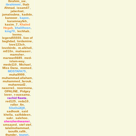
Ibrahim_sw
,
ibrahimmi
,
Ihab
Ahmad
,
issam47
,
jaberkwt
,
jamaloubna
,
kadido
,
kanooor
,
kapos
,
karamnayfeh
,
kasim_7
,
Khaled
Hegab
,
khalilhosn
,
king70
,
lechhab
,
leemo
,
legend55555
,
lion of
baghdad
,
lordamine
,
love123ch
,
lovebirds
,
m.alkholi
,
m010n
,
malnaserr
,
mamsher
,
marwan5685
,
med-
islam-way
,
medo110
,
Michael
,
Miss Dana
,
momed
,
MOSTAFA75
,
muha9999
,
muhammad.allaham
,
muhammed_farouk
,
muhannad2
,
naserw1
,
noormona
,
OPALINE
,
Pidgey
lover
,
r-oussama
,
rachid flawta
,
red125
,
reda10
,
roller_fin
,
S3oOodQ8
,
sadhook
,
said
khella
,
saifiddeen
,
sakr
,
salehoo
,
shenzhenhwamei
,
smsayed
,
stef stef
,
talalmohammad
,
taoufik.rafik
,
thunder
,
tounet
,