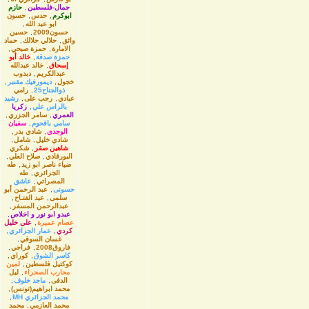
جمال-فلسطين
,
حازم
ابوكرم
,
حدس
,
حسون
ابو عبد الله
,
حسون2009
,
حسين
واثق
,
حلالي حلالك
,
حماد
الامارة
,
حمزة صبحي
,
حمزة صدقة
,
خالد أبو
إسحاق
,
خالد عبدالله
عبدالكريم
,
دبدوب
خجول
,
ديمورفيك مقنبر
,
ذوالجناح25
,
رامي
عبادي
,
رجب على
,
رشيد
بالراس علي
,
زكريا
العمري
,
سامر الجزري
,
سامي باقحوم
,
سفيان
الوجدي
,
شادي بدر
,
شادي خليل
,
شامل
,
شاهين صقر
,
شكري
البورقادي
,
صلاح العلي
,
ضياء ناصر ابو زيد
,
طه
الجزائري
,
طه
المصراتي
,
عاشق
حسونى
,
عبد الرحمن أبو
سلمى
,
عبد الفتـاح
,
عبدالرحمن المسفر
,
عبدو ابو نور و اخلاص
,
عصام عميرة
,
علي خليل
كردي
,
عمار الجزائري
,
غسان السوقي
,
فاروق2008
,
فراجي
,
كاسر الشوق
,
كوراي
,
كوكتيل فلسطين
,
لمين
محارب الصحراء
,
ليل
الدفى
,
ماجد خلوف
,
محمد ابراهيم(تونس)
,
محمد الجزائري MH
,
محمد العازمي
,
محمد