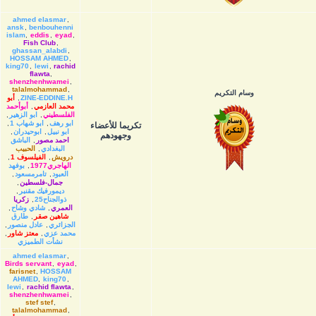
ahmed elasmar
,
ansk
,
benbouhenni
islam
,
eddis
,
eyad
,
Fish Club
,
ghassan_alabdi
,
HOSSAM AHMED
,
king70
,
lewi
,
rachid
flawta
,
shenzhenhwamei
,
talalmohammad
,
وسام التكريم
ZINE-EDDINE.H
,
أبو
محمد العازمي
,
أبوأحمد
الفلسطيني
,
ابو الزهير
,
ابو رهف
,
ابو شهاب 1
,
تكريما للأعضاء
ابو نبيل
,
ابوحيدران
,
وجهودهم
احمد مصور
,
الباشق
البغدادي
,
الحبيب
درويش
,
الفيلسوف 1
,
الهاجري1977
,
بوفهد
العبود
,
تامرمسعود
,
جمال-فلسطين
,
ديمورفيك مقنبر
,
ذوالجناح25
,
زكريا
العمري
,
شادي وشاح
,
شاهين صقر
,
طارق
الجزائري
,
عادل منصور
,
محمد عزي
,
معتز شاور
,
نشأت الطميزي
ahmed elasmar
,
Birds servant
,
eyad
,
farisnet
,
HOSSAM
AHMED
,
king70
,
lewi
,
rachid flawta
,
shenzhenhwamei
,
stef stef
,
talalmohammad
,