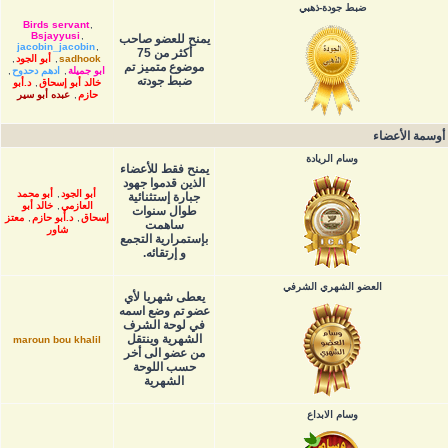
ضبط جودة-ذهبي
Birds servant
,
Bsjayyusi
,
يمنح للعضو صاحب
jacobin_jacobin
,
أكثر من 75
sadhook
,
أبو الجود
,
موضوع متميز تم
ابو جميلة
,
ادهم دحدوح
,
ضبط جودته
خالد أبو إسحاق
,
د.أبو
حازم
,
عبده أبو سير
أوسمة الأعضاء
وسام الريادة
يمنح فقط للأعضاء
الذين قدموا جهود
أبو الجود
,
أبو محمد
جبارة إستثنائية
العازمي
,
خالد أبو
طوال سنوات
إسحاق
,
د.أبو حازم
,
معتز
ساهمت
شاور
بإستمرارية التجمع
و إرتقائه.
العضو الشهري الشرفي
يعطى شهريا لأي
عضو تم وضع اسمه
في لوحة الشرف
الشهرية وينتقل
maroun bou khalil
من عضو الى أخر
حسب اللوحة
الشهرية
وسام الابداع