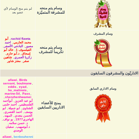
وسام يتم منحه
لم يتم منح الوسام لأي
للمشرفة المتميّزة
عضو بعد
وسام المشرف
rachid flawta
,
أبو
محمد العازمي
,
احمد
مصور
,
البادجي الأصفر
,
وسام يتم منحه
الفيلسوف 1
,
خالد أبو
تكريما للمشرف
إسحاق
,
د.أبو حازم
,
زكريا العمري
,
شاهين
صقر
,
معتز شاور
الاداريّون والمشرفون السابقون
allawi
,
Birds
servant
,
boulmane
,
eddis
,
eyad
,
وسام الاداري السابق
ho_malinois
,
marine-54
,
Pass
,
,
shenzhenhwamei
أبو عبد العزيز
,
أبوأحمد
يمنح للأعضاء
الفلسطيني
,
أحمد حلمى
الاداريين السابقين
الشناوى
,
ابو جميلة
,
ابو
يوسف
,
احمد القصري
,
الحسن بنجدي
,
المهند
,
الهاجري1977
,
بو نواف
,
د. حسن سلامه
,
د.أبوصهيب
,
سفيان
الوجدي
allawi
,
benbouhenni