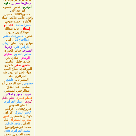
جمال-فلسطين
,
حازم
ابوكرم
,
حدس
,
حسون
ابو عبد الله
,
حسون2009
,
حسين
واثق
,
حلالي حلالك
,
حماد
الامارة
,
حمزة صبحي
,
حمزة صدقة
,
خالد أبو
إسحاق
,
خالد عبدالله
عبدالكريم
,
دبدوب
خجول
,
ديمورفيك مقنبر
,
ذوالجناح25
,
رامي
عبادي
,
رجب على
,
رشيد
بالراس علي
,
زكريا
العمري
,
سامر الجزري
,
سامي باقحوم
,
سفيان
الوجدي
,
شادي بدر
,
شادي خليل
,
شامل
,
شاهين صقر
,
شكري
البورقادي
,
صلاح العلي
,
ضياء ناصر ابو زيد
,
طه
الجزائري
,
طه
المصراتي
,
عاشق
حسونى
,
عبد الرحمن أبو
سلمى
,
عبد الفتـاح
,
عبدالرحمن المسفر
,
عبدو ابو نور و اخلاص
,
عصام عميرة
,
علي خليل
كردي
,
عمار الجزائري
,
غسان السوقي
,
فاروق2008
,
فراجي
,
كاسر الشوق
,
كوراي
,
كوكتيل فلسطين
,
لمين
محارب الصحراء
,
ليل
الدفى
,
ماجد خلوف
,
محمد ابراهيم(تونس)
,
محمد الجزائري MH
,
محمد العازمي
,
محمد