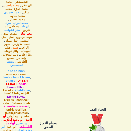
الفلسطينى
,
محمد
اليوسفي
,
محمد بلحسن
,
محمد حمزة
,
محمد
عسكر
,
محمد فحماوي
,
محمد معاويه
,
محمد_حسان
,
محمدالعراب
,
مراد
ابوطه
,
مصطفى أبو
فارس
,
معتز الخوالده
,
معتز شاور
,
مهدي علوي
,
مهند ابو دويح
,
نبيل
,
نبيل
التميمي
,
نبيل مليكه
,
نمط
,
هاوزیین
,
هاوي
الزاجل
,
هيثم
,
هيثم
العوضات
,
وائل عوينات
,
وفاء خلود
,
وليد الشحات
,
وليد بدر
,
ياسين
الطوسي
,
يوسف
الفلسطيني
abo salman
,
amineporsawi
,
benbouhenni islam
,
chadid
,
Dr BEN
ELHAFI
,
eddis
,
Hamid Elfeel
,
kadido
,
khalilhosn
,
love123ch
,
majdi
,
rachid flawta
,
red125
,
sadhook
,
sakr
,
SalamaSoufi
,
shenzhenhwamei
,
الوسام الفضي
,
spirit_stallion
talalmohammad
,
youhat
,
أبو أزهار
,
أبو
الجود
,
أبو محمد العازمي
,
وسام التميز
أبو نفس
,
أبوأحمد
الفضي
الفلسطيني
,
ابو رقية
,
ابو
رهف
,
ابو لونا
,
ابوسامي
,