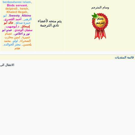
benbouhenni islam
,
Birds servant
,
وسام المترجم
delpiro5
,
hetsh
,
Khaled Hegab
,
Sweety_Albino
,
ابو
الزهير
,
احمد القصري
,
يتم منحه لأعضاء
حمزة صدقة
,
خالد أبو
نادي الترجمة
إسحاق
,
د.أبوصهيب
,
سفيان الوجدي
,
عبدو ابو
نور و اخلاص
,
عصام
عميرة
,
لمين محارب
الصحراء
,
لولو
,
محمد
بلحسن
,
معتز الخوالده
,
هيثم
قائمة المنتديات
الانتقال الى