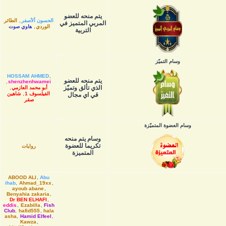
يتم منحه للعضو
الحسون ألأصفر
,
الطائر
المربي المتميز في
الوردي
,
هاوي صوت
التربية
وسام التميّز
HOSSAM AHMED
,
يتم منحه للعضو
,
shenzhenhwamei
الذي تألق وتميّز
أبو محمد العازمي
,
الفيلسوف 1
,
شاهين
قي اي مجال
صقر
وسام العضوة المتميّزة
وسام يتم منحه
تكريما للعضوة
روايات
المتميزة
ABOOD ALI
,
Abu
ihab
,
Ahmad_19xx
,
ayoub abane
,
Benyahia zakaria
,
Dr BEN ELHAFI
,
eddis
,
Ezabilla
,
Fish
Club
,
hafid555
,
hala
asha
,
Hamid Elfeel
,
Kawza
,