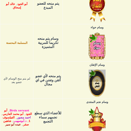
يتم منحه للعضو
أبو الجود
,
خالد أبو
المبدع
إسحاق
وسام حواء
وسام يتم منحه
تكريما للمربية
المسلمة المحصنة
المتميزة
وسام الإتقان
يتم منحه لأي عضو
لم يتم منح الوسام لأي
أتقن وتفنن في اي
عضو بعد
مجال
وسام نجم المنتدى
Birds servant
,
أبو
للأعضاء الذي سطع
الجود
,
أبو محمد العازمي
,
نجمهم سماء
احمد مصور
,
الفيلسوف
التجمع
1
,
د.أبوصهيب
,
شاهين
صقر
,
عبده أبو سير