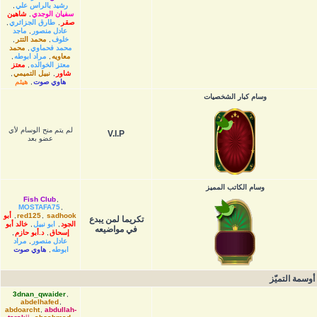
رشيد بالراس علي
,
سفيان الوجدي
,
شاهين
صقر
,
طارق الجزائري
,
عادل منصور
,
ماجد
خلوف
,
محمد التتر
,
محمد فحماوي
,
محمد
معاويه
,
مراد ابوطه
,
معتز الخوالده
,
معتز
شاور
,
نبيل التميمي
,
هاوي صوت
,
هيثم
وسام كبار الشخصيات
لم يتم منح الوسام لأي
V.I.P
عضو بعد
وسام الكاتب المميز
Fish Club
,
MOSTAFA75
,
sadhook
,
red125
,
أبو
تكريما لمن يبدع
الجود
,
ابو نبيل
,
خالد أبو
في مواضيعه
إسحاق
,
د.أبو حازم
,
عادل منصور
,
مراد
ابوطه
,
هاوي صوت
أوسمة التميّز
3dnan_qwaider
,
abdelhafed
,
abdoarcht
,
abdullah-