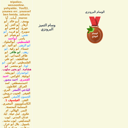
tripolies
,
wesoonline
,
yehyatito
,
Yosf11
,
younes err
,
youssef
الوسام البرونزي
ben hmida
,
zakaria
maroc
,
آيـات
,
أبا
يوسف
,
أبـو خالد
,
أبو
وسام التميز
أزهار
,
أبو العز
,
أبو
جورج
,
أبو فتحي أبو
البرونزي
سويرح
,
أبو فريـد
,
أبو
نفس
,
أبو همام
,
أبو
ياسر
,
أبوأحمد
الفلسطيني
,
أبوالملوك
,
ابو الزهير
,
ابو النيد
,
ابو
حسناء
,
ابو رقية
,
ابو
رهف
,
ابو ظافر
,
ابو
ظافر الميداني
,
ابو
عبداللطيف
,
ابو علي
الفلسطيني
,
ابو لبن
,
ابو
لونا
,
ابو منتصر
,
ابو
هشامa
,
ابو يحيى سلهب
,
ابوحيدران
,
ابوريشه
,
ابوغيثة
,
اتلوكس
,
احمد
القصري
,
احمد مصور
,
احمدمصطفي
,
اسد
العراق
,
افلاطون
,
البادجي الأصفر
,
البري
,
الجيفر
,
الحبيب درويش
,
الحسون ألأصفر
,
العبير
,
الفتى
,
الفيلسوف 1
,
الكاسكووووو
,
المجبري
,
المسلمة المحصنة
,
النمر
,
الهلالي
,
ام
علاوى
,
امل حياة
,
اياد
عدنان المدني
,
ايوب
المسكيني
,
ايوب محمد
,
باسييل
,
بلال ابو عرار
,
بو فارس
,
جزائري أنا
,