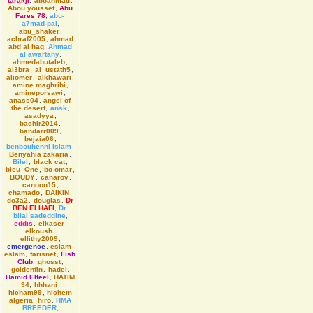
tarakji
,
aboahmad
,
Abou youssef
,
Abu
Fares 78
,
abu-
a7mad-pal
,
abu_shaker
,
achraf2005
,
ahmad
abd al haq
,
Ahmad
al awartany
,
ahmedabutaleb
,
al3bra
,
al_ustath5
,
aliomer
,
alkhawari
,
amine maghribi
,
amineporsawi
,
anass04
,
angel of
the desert
,
ansk
,
asadyya
,
bachir2014
,
bandarr009
,
bejaia06
,
benbouhenni islam
,
Benyahia zakaria
,
Bilel
,
black cat
,
bleu_One
,
bo-omar
,
BOUDY
,
canarov
,
canoon15
,
chamado
,
DAIKIN
,
do3a2
,
douglas
,
Dr
BEN ELHAFI
,
Dr.
bilal sadeddine
,
eddis
,
elkaser
,
elkoush
,
ellithy2009
,
emergence
,
eslam-
eslam
,
farisnet
,
Fish
Club
,
ghosst
,
goldenfin
,
hadel
,
Hamid Elfeel
,
HATIM
94
,
hhhani
,
hicham99
,
hichem
algeria
,
hiro
,
HMA
BREEDER
,