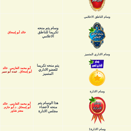
وسام الناطق الاعلامي
وسام يتم منحه
تكريما للناطق
خالد أبو إسحاق
الاعلامي
وسام الاداري المتميز
يتم منحه تكريما
أبو محمد العازمي
,
خالد
للعضو الاداري
أبو إسحاق
,
عبده أبو سير
المتميز
وسام الادارة
هذا الوسام يتم
أبو محمد العازمي
,
خالد
منحه لأعضاء
أبو إسحاق
,
د.أبو حازم
,
مجلس الادارة
معتز شاور
وسام الادارة1