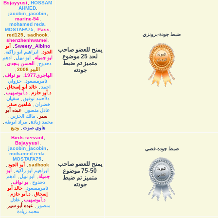
Bsjayyusi
,
HOSSAM
AHMED
,
jacobin_jacobin
,
marine-54
,
mohamed reda
,
MOSTAFA75
,
Pass
,
ضبط جودة-برونزي
red125
,
sadhook
,
shenzhenhwamei
,
Sweety_Albino
,
أبو
يمنح للعضو صاحب
الجود
,
ابراهيم ابو زاكيه
,
لحد 25 موضوع
ابو جميلة
,
ابو نبيل
,
ادهم
متميز تم ضبط
دحدوح
,
الحسن بنجدي
,
جودته
الليبو 2008
,
الهاجري1977
,
بو نواف
,
تامرمسعود
,
جزولي
احمد
,
خالد أبو إسحاق
,
د.أبو حازم
,
د.أبوصهيب
,
د/أحمد توفيق
,
سفيان
خضران
,
شاهين صقر
,
عادل منصور
,
عبده أبو
سير
,
مالك الحزين
,
محمد زيادة
,
مراد ابوطه
,
هاوي صوت
,
وديع
Birds servant
,
Bsjayyusi
,
jacobin_jacobin
,
ضبط جودة-فضي
mohamed reda
,
MOSTAFA75
,
يمنح للعضو صاحب
sadhook
,
أبو الجود
,
50-75 موضوع
ابراهيم ابو زاكيه
,
ابو
جميلة
,
ابو نبيل
,
ادهم
متميز تم ضبط
دحدوح
,
بو نواف
,
جودته
تامرمسعود
,
خالد أبو
إسحاق
,
د.أبو حازم
,
د.أبوصهيب
,
عادل
منصور
,
عبده أبو سير
,
محمد زيادة