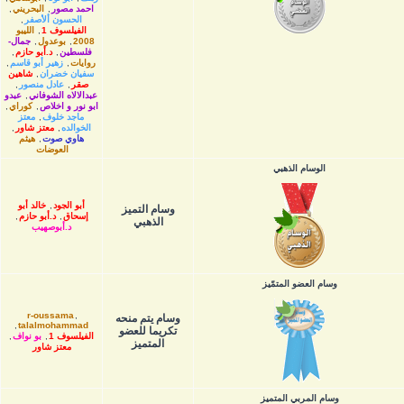
احمد مصور
,
البحريني
,
الحسون ألأصفر
,
الفيلسوف 1
,
الليبو
2008
,
بوعدول
,
جمال-
فلسطين
,
د.أبو حازم
,
روايات
,
زهير أبو قاسم
,
سفيان خضران
,
شاهين
صقر
,
عادل منصور
,
عبدالالاه الشوفاني
,
عبدو
ابو نور و اخلاص
,
كوراي
,
ماجد خلوف
,
معتز
الخوالده
,
معتز شاور
,
هاوي صوت
,
هيثم
العوضات
الوسام الذهبي
أبو الجود
,
خالد أبو
وسام التميز
إسحاق
,
د.أبو حازم
,
الذهبي
د.أبوصهيب
وسام العضو المتمّيز
r-oussama
,
وسام يتم منحه
,
talalmohammad
تكريما للعضو
الفيلسوف 1
,
بو نواف
,
المتميز
معتز شاور
وسام المربي المتميز