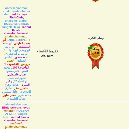
ahmed elasmar
,
ansk
,
benbouhenni
islam
,
eddis
,
eyad
,
Fish Club
,
ghassan_alabdi
,
HOSSAM AHMED
,
king70
,
lewi
,
rachid
flawta
,
shenzhenhwamei
,
talalmohammad
,
وسام التكريم
ZINE-EDDINE.H
,
أبو
محمد العازمي
,
أبوأحمد
الفلسطيني
,
ابو الزهير
,
ابو رهف
,
ابو شهاب 1
,
تكريما للأعضاء
ابو نبيل
,
ابوحيدران
,
وجهودهم
احمد مصور
,
الباشق
البغدادي
,
الحبيب
درويش
,
الفيلسوف 1
,
الهاجري1977
,
بوفهد
العبود
,
تامرمسعود
,
جمال-فلسطين
,
ديمورفيك مقنبر
,
ذوالجناح25
,
زكريا
العمري
,
شادي وشاح
,
شاهين صقر
,
طارق
الجزائري
,
عادل منصور
,
محمد عزي
,
معتز شاور
,
نشأت الطميزي
ahmed elasmar
,
Birds servant
,
eyad
,
farisnet
,
HOSSAM
AHMED
,
king70
,
lewi
,
rachid flawta
,
shenzhenhwamei
,
stef stef
,
talalmohammad
,