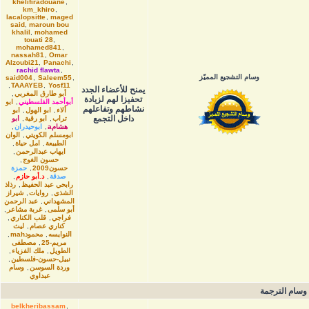
khelifiradouane
,
km_khiro
,
lacalopsitte
,
maged
said
,
maroun bou
khalil
,
mohamed
touati 28
,
mohamed841
,
nassah81
,
Omar
Alzoubi21
,
Panachi
,
rachid flawta
,
وسام التشجيع المميّز
said004
,
Saleem55
,
,
TAAAYEB
,
Yosf11
يمنح للأعضاء الجدد
أبو طارق المغربي
,
تحفيزا لهم لزيادة
أبوأحمد الفلسطيني
,
ابو
نشاطهم وتفاعلهم
ألاء
,
ابو الهول
,
ابو
داخل التجمع
تراب
,
ابو رقية
,
ابو
هشامa
,
ابوحيدران
,
ابومسلم الكويتي
,
الوان
الطبيعة
,
امل حياة
,
ايهاب عبدالرحمن
,
حسون الغوج
,
حسون2009
,
حمزة
صدقة
,
د.أبو حازم
,
رابحي عبد الحفيظ
,
رذاذ
الشذى
,
روايات
,
شيراز
المشهداني
,
عبد الرحمن
أبو سلمى
,
غربة مشاعر
,
فراجي
,
قلب الكناري
,
كناري عصام
,
ليث
النوايسه
,
محمودmah
,
مريم-25
,
مصطفى
الطويل
,
ملك الفزياء
,
نبيل-حسون-فلسطين
,
وردة السوسن
,
وسام
عبداوي
وسام الترجمة
belkheribassam
,