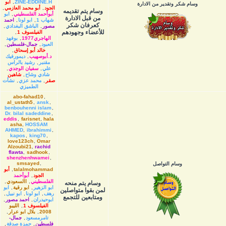
ZINE-EDDINE.H
,
أبو
وسام شكر وتقدير من الادارة
الجود
,
أبو محمد العازمي
,
وسام يتم تقديمه
أبوأحمد الفلسطيني
,
ابو
من قبل الادارة
شهاب 1
,
ابو لونا
,
احمد
كعرفان شكر
مصور
,
الباشق البغدادي
,
للأعضاء وجهودهم
الفيلسوف 1
,
الهاجري1977
,
بوفهد
العبود
,
جمال-فلسطين
,
خالد أبو إسحاق
,
د.أبوصهيب
,
ديمورفيك
مقنبر
,
رشيد بالراس
علي
,
سفيان الوجدي
,
شادي وشاح
,
شاهين
صقر
,
محمد عزي
,
نشأت
الطميزي
abo-fahad10
,
al_ustath5
,
ansk
,
benbouhenni islam
,
Dr. bilal sadeddine
,
eddis
,
farisnet
,
hala
asha
,
HOSSAM
AHMED
,
ibrahimmi
,
kapos
,
king70
,
love123ch
,
Omar
Alzoubi21
,
rachid
flawta
,
sadhook
,
shenzhenhwamei
,
smsayed
,
وسام التواصل
talalmohammad
,
أبو
الجود
,
أبوأحمد
الفلسطيني
,
االسعودي
,
وسام يتم منحه
ابو الزهير
,
ابو رقية
,
ابو
لمن بقوا متواصلين
رهف
,
ابو لونا
,
ابو نبيل
,
ومتابعين للتجمع
ابوحيدران
,
احمد مصور
,
الفيلسوف 1
,
الليبو
2008
,
بلال ابو عرار
,
تامرمسعود
,
جمال-
فلسطين
,
حمزة صدقة
,