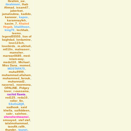
Ibrahim_sw
,
ibrahimmi
,
Ihab
Ahmad
,
issam47
,
jaberkwt
,
jamaloubna
,
kadido
,
kanooor
,
kapos
,
karamnayfeh
,
kasim_7
,
Khaled
Hegab
,
khalilhosn
,
king70
,
lechhab
,
leemo
,
legend55555
,
lion of
baghdad
,
lordamine
,
love123ch
,
lovebirds
,
m.alkholi
,
m010n
,
malnaserr
,
mamsher
,
marwan5685
,
med-
islam-way
,
medo110
,
Michael
,
Miss Dana
,
momed
,
MOSTAFA75
,
muha9999
,
muhammad.allaham
,
muhammed_farouk
,
muhannad2
,
naserw1
,
noormona
,
OPALINE
,
Pidgey
lover
,
r-oussama
,
rachid flawta
,
red125
,
reda10
,
roller_fin
,
S3oOodQ8
,
sadhook
,
said
khella
,
saifiddeen
,
sakr
,
salehoo
,
shenzhenhwamei
,
smsayed
,
stef stef
,
talalmohammad
,
taoufik.rafik
,
thunder
,
tounet
,