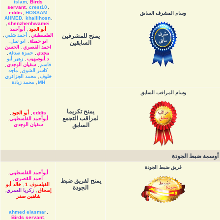
islam
,
Birds
servant
,
crest10
,
eddis
,
HOSSAM
وسام المشرف السابق
AHMED
,
khalilhosn
,
,
shenzhenhwamei
أبو الجود
,
أبوأحمد
يمنح للمشرفين
الفلسطيني
,
أحمد شلبي
,
ابو جميلة
,
ابو نبيل
,
السابقين
احمد القصري
,
الحسن
بنجدي
,
حمزة صدقة
,
د.أبوصهيب
,
زهير أبو
قاسم
,
سفيان الوجدي
,
كاسر الشوق
,
ماجد
خلوف
,
محمد الجزائري
MH
,
محمد زيادة
وسام المراقب السابق
يمنح تكريما
eddis
,
أبو الجود
,
لمراقب التجمع
أبوأحمد الفلسطيني
,
السابق
سفيان الوجدي
أوسمة ضبط الجودة
فريق ضبط الجودة
أبوأحمد الفلسطيني
,
احمد القصري
,
يمنح لفريق ضبط
الفيلسوف 1
,
خالد أبو
الجودة
إسحاق
,
زكريا العمري
,
شاهين صقر
ahmed elasmar
,
Birds servant
,