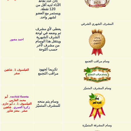
كان عدد نقاط
الأداء لديه أقل من
120 نقطة.
ويستمر مع العضو
لشهر واحد.
المشرف الشهري الشرفي
يعطى لأي مشرف
تم وضعه في لوحة
الشرف الشهرية
احمد مصور
وينتقل هذا الوسام
من مشرف لأخر
حسب اللوحة
وسام مراقب التجمع
تكريما لجهود
الفيلسوف 1
,
شاهين
مراقب التجمع
صقر
وسام المشرف المتميّز
rachid flawta
,
أبو
محمد العازمي
,
وسام يتم منحه
الفيلسوف 1
,
د.أبو حازم
,
للمشرف المتميّز
زكريا العمري
,
شاهين
صقر
,
معتز شاور
وسام المشرفة المتميّزة