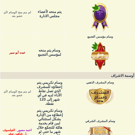
يتم منحه لأعضاء
لم يتم منح الوسام لأي
مجلس الادارة
عضو بعد
وسام مؤسس التجمع
وسام يتم منحه
عبده أبو سير
لمؤسس التجمع
أوسمة الاشراف
وسام تكريمي يتم
وسام المشرف الذهبي
إعطاؤه للمشرف
الذي تصل نقاط
لم يتم منح الوسام لأي
الأداء لديه في أي
عضو بعد
شهر إلى 120
نقطة.
وسام تكريمي يتم
إعطاؤه من الإدارة
بشكل استثنائي
وسام المشرف الشرفي
لمن قام بخدمة
هامّة للتجمّع خلال
احمد مصور
,
الفيلسوف
شهر ما حتى لو
1
,
شاهين صقر