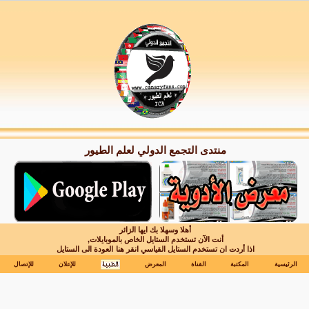
منتدى التجمع الدولي لعلم الطيور
أهلا وسهلا بك ايها الزائر
أنت الآن تستخدم الستايل الخاص بالموبايلات,
اذا أردت ان تستخدم الستايل القياسي انقر هنا
العودة الى الستايل
الرئيسية
المكتبة
القناة
المعرض
للإعلان
للإتصال