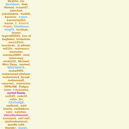
Ibrahim_sw
,
ibrahimmi
,
Ihab
Ahmad
,
issam47
,
jaberkwt
,
jamaloubna
,
kadido
,
kanooor
,
kapos
,
karamnayfeh
,
kasim_7
,
Khaled
Hegab
,
khalilhosn
,
king70
,
lechhab
,
leemo
,
legend55555
,
lion of
baghdad
,
lordamine
,
love123ch
,
lovebirds
,
m.alkholi
,
m010n
,
malnaserr
,
mamsher
,
marwan5685
,
med-
islam-way
,
medo110
,
Michael
,
Miss Dana
,
momed
,
MOSTAFA75
,
muha9999
,
muhammad.allaham
,
muhammed_farouk
,
muhannad2
,
naserw1
,
noormona
,
OPALINE
,
Pidgey
lover
,
r-oussama
,
rachid flawta
,
red125
,
reda10
,
roller_fin
,
S3oOodQ8
,
sadhook
,
said
khella
,
saifiddeen
,
sakr
,
salehoo
,
shenzhenhwamei
,
smsayed
,
stef stef
,
talalmohammad
,
taoufik.rafik
,
thunder
,
tounet
,