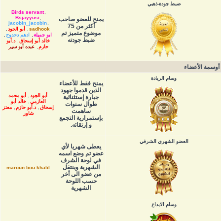
ضبط جودة-ذهبي
Birds servant
,
Bsjayyusi
,
يمنح للعضو صاحب
jacobin_jacobin
,
أكثر من 75
sadhook
,
أبو الجود
,
موضوع متميز تم
ابو جميلة
,
ادهم دحدوح
,
ضبط جودته
خالد أبو إسحاق
,
د.أبو
حازم
,
عبده أبو سير
أوسمة الأعضاء
وسام الريادة
يمنح فقط للأعضاء
الذين قدموا جهود
أبو الجود
,
أبو محمد
جبارة إستثنائية
العازمي
,
خالد أبو
طوال سنوات
إسحاق
,
د.أبو حازم
,
معتز
ساهمت
شاور
بإستمرارية التجمع
و إرتقائه.
العضو الشهري الشرفي
يعطى شهريا لأي
عضو تم وضع اسمه
في لوحة الشرف
الشهرية وينتقل
maroun bou khalil
من عضو الى أخر
حسب اللوحة
الشهرية
وسام الابداع