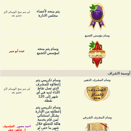
يتم منحه لأعضاء
لم يتم منح الوسام لأي
مجلس الادارة
عضو بعد
وسام مؤسس التجمع
وسام يتم منحه
عبده أبو سير
لمؤسس التجمع
أوسمة الاشراف
وسام تكريمي يتم
وسام المشرف الذهبي
إعطاؤه للمشرف
الذي تصل نقاط
لم يتم منح الوسام لأي
الأداء لديه في أي
عضو بعد
شهر إلى 120
نقطة.
وسام تكريمي يتم
إعطاؤه من الإدارة
بشكل استثنائي
وسام المشرف الشرفي
لمن قام بخدمة
هامّة للتجمّع خلال
احمد مصور
,
الفيلسوف
شهر ما حتى لو
1
,
شاهين صقر