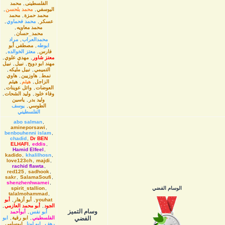
الفلسطينى
,
محمد
اليوسفي
,
محمد بلحسن
,
محمد حمزة
,
محمد
عسكر
,
محمد فحماوي
,
محمد معاويه
,
محمد_حسان
,
محمدالعراب
,
مراد
ابوطه
,
مصطفى أبو
فارس
,
معتز الخوالده
,
معتز شاور
,
مهدي علوي
,
مهند ابو دويح
,
نبيل
,
نبيل
التميمي
,
نبيل مليكه
,
نمط
,
هاوزیین
,
هاوي
الزاجل
,
هيثم
,
هيثم
العوضات
,
وائل عوينات
,
وفاء خلود
,
وليد الشحات
,
وليد بدر
,
ياسين
الطوسي
,
يوسف
الفلسطيني
abo salman
,
amineporsawi
,
benbouhenni islam
,
chadid
,
Dr BEN
ELHAFI
,
eddis
,
Hamid Elfeel
,
kadido
,
khalilhosn
,
love123ch
,
majdi
,
rachid flawta
,
red125
,
sadhook
,
sakr
,
SalamaSoufi
,
shenzhenhwamei
,
الوسام الفضي
,
spirit_stallion
talalmohammad
,
youhat
,
أبو أزهار
,
أبو
الجود
,
أبو محمد العازمي
,
وسام التميز
أبو نفس
,
أبوأحمد
الفضي
الفلسطيني
,
ابو رقية
,
ابو
رهف
,
ابو لونا
,
ابوسامي
,