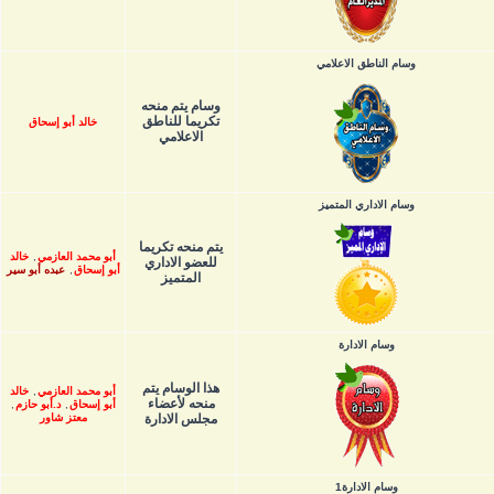
وسام الناطق الاعلامي
وسام يتم منحه
تكريما للناطق
خالد أبو إسحاق
الاعلامي
وسام الاداري المتميز
يتم منحه تكريما
أبو محمد العازمي
,
خالد
للعضو الاداري
أبو إسحاق
,
عبده أبو سير
المتميز
وسام الادارة
هذا الوسام يتم
أبو محمد العازمي
,
خالد
منحه لأعضاء
أبو إسحاق
,
د.أبو حازم
,
مجلس الادارة
معتز شاور
وسام الادارة1