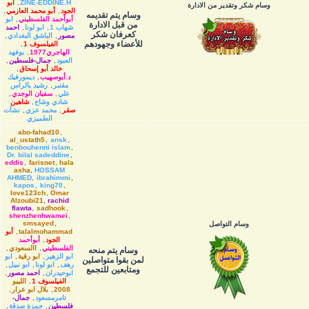
ZINE-EDDINE.H
,
أبو
وسام شكر وتقدير من الادارة
الجود
,
أبو محمد العازمي
,
وسام يتم تقديمه
أبوأحمد الفلسطيني
,
ابو
من قبل الادارة
شهاب 1
,
ابو لونا
,
احمد
كعرفان شكر
مصور
,
الباشق البغدادي
,
للأعضاء وجهودهم
الفيلسوف 1
,
الهاجري1977
,
بوفهد
العبود
,
جمال-فلسطين
,
خالد أبو إسحاق
,
د.أبوصهيب
,
ديمورفيك
مقنبر
,
رشيد بالراس
علي
,
سفيان الوجدي
,
شادي وشاح
,
شاهين
صقر
,
محمد عزي
,
نشأت
الطميزي
abo-fahad10
,
al_ustath5
,
ansk
,
benbouhenni islam
,
Dr. bilal sadeddine
,
eddis
,
farisnet
,
hala
asha
,
HOSSAM
AHMED
,
ibrahimmi
,
kapos
,
king70
,
love123ch
,
Omar
Alzoubi21
,
rachid
flawta
,
sadhook
,
shenzhenhwamei
,
smsayed
,
وسام التواصل
talalmohammad
,
أبو
الجود
,
أبوأحمد
الفلسطيني
,
االسعودي
,
وسام يتم منحه
ابو الزهير
,
ابو رقية
,
ابو
لمن بقوا متواصلين
رهف
,
ابو لونا
,
ابو نبيل
,
ومتابعين للتجمع
ابوحيدران
,
احمد مصور
,
الفيلسوف 1
,
الليبو
2008
,
بلال ابو عرار
,
تامرمسعود
,
جمال-
فلسطين
,
حمزة صدقة
,