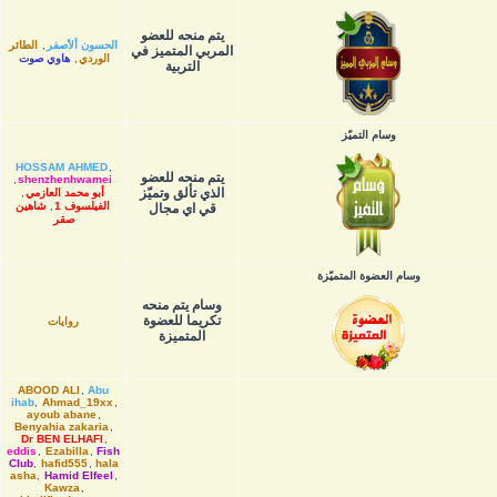
يتم منحه للعضو
الحسون ألأصفر
,
الطائر
المربي المتميز في
الوردي
,
هاوي صوت
التربية
وسام التميّز
HOSSAM AHMED
,
يتم منحه للعضو
,
shenzhenhwamei
الذي تألق وتميّز
أبو محمد العازمي
,
الفيلسوف 1
,
شاهين
قي اي مجال
صقر
وسام العضوة المتميّزة
وسام يتم منحه
تكريما للعضوة
روايات
المتميزة
ABOOD ALI
,
Abu
ihab
,
Ahmad_19xx
,
ayoub abane
,
Benyahia zakaria
,
Dr BEN ELHAFI
,
eddis
,
Ezabilla
,
Fish
Club
,
hafid555
,
hala
asha
,
Hamid Elfeel
,
Kawza
,