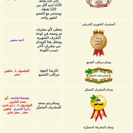
كان عدد نقاط
الأداء لديه أقل من
120 نقطة.
ويستمر مع العضو
لشهر واحد.
المشرف الشهري الشرفي
يعطى لأي مشرف
تم وضعه في لوحة
الشرف الشهرية
احمد مصور
وينتقل هذا الوسام
من مشرف لأخر
حسب اللوحة
وسام مراقب التجمع
تكريما لجهود
الفيلسوف 1
,
شاهين
مراقب التجمع
صقر
وسام المشرف المتميّز
rachid flawta
,
أبو
محمد العازمي
,
وسام يتم منحه
الفيلسوف 1
,
د.أبو حازم
,
للمشرف المتميّز
زكريا العمري
,
شاهين
صقر
,
معتز شاور
وسام المشرفة المتميّزة