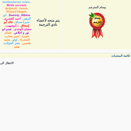
benbouhenni islam
,
Birds servant
,
وسام المترجم
delpiro5
,
hetsh
,
Khaled Hegab
,
Sweety_Albino
,
ابو
الزهير
,
احمد القصري
,
يتم منحه لأعضاء
حمزة صدقة
,
خالد أبو
نادي الترجمة
إسحاق
,
د.أبوصهيب
,
سفيان الوجدي
,
عبدو ابو
نور و اخلاص
,
عصام
عميرة
,
لمين محارب
الصحراء
,
لولو
,
محمد
بلحسن
,
معتز الخوالده
,
هيثم
قائمة المنتديات
الانتقال الى