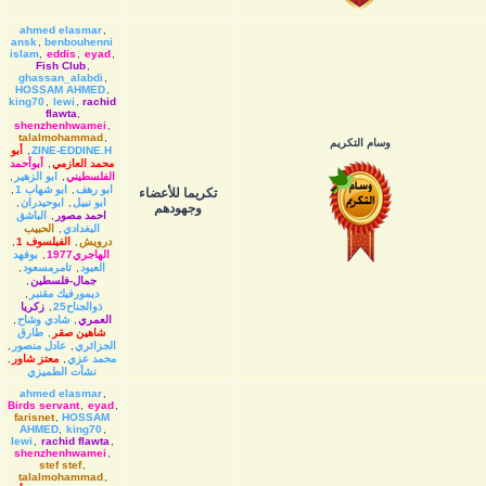
ahmed elasmar
,
ansk
,
benbouhenni
islam
,
eddis
,
eyad
,
Fish Club
,
ghassan_alabdi
,
HOSSAM AHMED
,
king70
,
lewi
,
rachid
flawta
,
shenzhenhwamei
,
talalmohammad
,
وسام التكريم
ZINE-EDDINE.H
,
أبو
محمد العازمي
,
أبوأحمد
الفلسطيني
,
ابو الزهير
,
ابو رهف
,
ابو شهاب 1
,
تكريما للأعضاء
ابو نبيل
,
ابوحيدران
,
وجهودهم
احمد مصور
,
الباشق
البغدادي
,
الحبيب
درويش
,
الفيلسوف 1
,
الهاجري1977
,
بوفهد
العبود
,
تامرمسعود
,
جمال-فلسطين
,
ديمورفيك مقنبر
,
ذوالجناح25
,
زكريا
العمري
,
شادي وشاح
,
شاهين صقر
,
طارق
الجزائري
,
عادل منصور
,
محمد عزي
,
معتز شاور
,
نشأت الطميزي
ahmed elasmar
,
Birds servant
,
eyad
,
farisnet
,
HOSSAM
AHMED
,
king70
,
lewi
,
rachid flawta
,
shenzhenhwamei
,
stef stef
,
talalmohammad
,