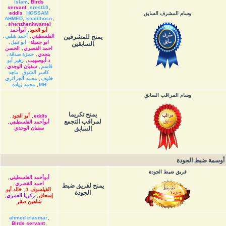
islam
,
Birds
servant
,
crest10
,
eddis
,
HOSSAM
وسام المشرف السابق
AHMED
,
khalilhosn
,
,
shenzhenhwamei
أبو الجود
,
أبوأحمد
يمنح للمشرفين
الفلسطيني
,
أحمد شلبي
,
ابو جميلة
,
ابو نبيل
,
السابقين
احمد القصري
,
الحسن
بنجدي
,
حمزة صدقة
,
د.أبوصهيب
,
زهير أبو
قاسم
,
سفيان الوجدي
,
كاسر الشوق
,
ماجد
خلوف
,
محمد الجزائري
MH
,
محمد زيادة
وسام المراقب السابق
يمنح تكريما
eddis
,
أبو الجود
,
لمراقب التجمع
أبوأحمد الفلسطيني
,
السابق
سفيان الوجدي
أوسمة ضبط الجودة
فريق ضبط الجودة
أبوأحمد الفلسطيني
,
احمد القصري
,
يمنح لفريق ضبط
الفيلسوف 1
,
خالد أبو
الجودة
إسحاق
,
زكريا العمري
,
شاهين صقر
ahmed elasmar
,
Birds servant
,