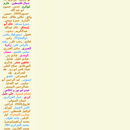
جمال-فلسطين
,
حازم
ابوكرم
,
حدس
,
حسون
ابو عبد الله
,
حسون2009
,
حسين
واثق
,
حلالي حلالك
,
حماد
الامارة
,
حمزة صبحي
,
حمزة صدقة
,
خالد أبو
إسحاق
,
خالد عبدالله
عبدالكريم
,
دبدوب
خجول
,
ديمورفيك مقنبر
,
ذوالجناح25
,
رامي
عبادي
,
رجب على
,
رشيد
بالراس علي
,
زكريا
العمري
,
سامر الجزري
,
سامي باقحوم
,
سفيان
الوجدي
,
شادي بدر
,
شادي خليل
,
شامل
,
شاهين صقر
,
شكري
البورقادي
,
صلاح العلي
,
ضياء ناصر ابو زيد
,
طه
الجزائري
,
طه
المصراتي
,
عاشق
حسونى
,
عبد الرحمن أبو
سلمى
,
عبد الفتـاح
,
عبدالرحمن المسفر
,
عبدو ابو نور و اخلاص
,
عصام عميرة
,
علي خليل
كردي
,
عمار الجزائري
,
غسان السوقي
,
فاروق2008
,
فراجي
,
كاسر الشوق
,
كوراي
,
كوكتيل فلسطين
,
لمين
محارب الصحراء
,
ليل
الدفى
,
ماجد خلوف
,
محمد ابراهيم(تونس)
,
محمد الجزائري MH
,
محمد العازمي
,
محمد