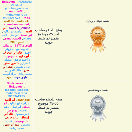
Bsjayyusi
,
HOSSAM
AHMED
,
jacobin_jacobin
,
marine-54
,
mohamed reda
,
MOSTAFA75
,
Pass
,
ضبط جودة-برونزي
red125
,
sadhook
,
shenzhenhwamei
,
Sweety_Albino
,
أبو
يمنح للعضو صاحب
الجود
,
ابراهيم ابو زاكيه
,
لحد 25 موضوع
ابو جميلة
,
ابو نبيل
,
ادهم
متميز تم ضبط
دحدوح
,
الحسن بنجدي
,
جودته
الليبو 2008
,
الهاجري1977
,
بو نواف
,
تامرمسعود
,
جزولي
احمد
,
خالد أبو إسحاق
,
د.أبو حازم
,
د.أبوصهيب
,
د/أحمد توفيق
,
سفيان
خضران
,
شاهين صقر
,
عادل منصور
,
عبده أبو
سير
,
مالك الحزين
,
محمد زيادة
,
مراد ابوطه
,
هاوي صوت
,
وديع
Birds servant
,
Bsjayyusi
,
jacobin_jacobin
,
ضبط جودة-فضي
mohamed reda
,
MOSTAFA75
,
يمنح للعضو صاحب
sadhook
,
أبو الجود
,
50-75 موضوع
ابراهيم ابو زاكيه
,
ابو
جميلة
,
ابو نبيل
,
ادهم
متميز تم ضبط
دحدوح
,
بو نواف
,
جودته
تامرمسعود
,
خالد أبو
إسحاق
,
د.أبو حازم
,
د.أبوصهيب
,
عادل
منصور
,
عبده أبو سير
,
محمد زيادة