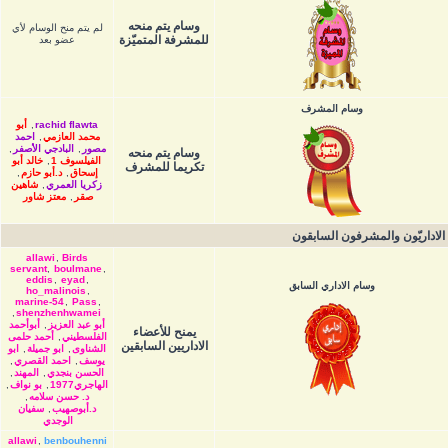
وسام يتم منحه
لم يتم منح الوسام لأي
للمشرفة المتميّزة
عضو بعد
وسام المشرف
rachid flawta
,
أبو
محمد العازمي
,
احمد
مصور
,
البادجي الأصفر
,
وسام يتم منحه
الفيلسوف 1
,
خالد أبو
تكريما للمشرف
إسحاق
,
د.أبو حازم
,
زكريا العمري
,
شاهين
صقر
,
معتز شاور
الاداريّون والمشرفون السابقون
allawi
,
Birds
servant
,
boulmane
,
eddis
,
eyad
,
وسام الاداري السابق
ho_malinois
,
marine-54
,
Pass
,
,
shenzhenhwamei
أبو عبد العزيز
,
أبوأحمد
يمنح للأعضاء
الفلسطيني
,
أحمد حلمى
الاداريين السابقين
الشناوى
,
ابو جميلة
,
ابو
يوسف
,
احمد القصري
,
الحسن بنجدي
,
المهند
,
الهاجري1977
,
بو نواف
,
د. حسن سلامه
,
د.أبوصهيب
,
سفيان
الوجدي
allawi
,
benbouhenni