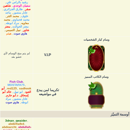
رشيد بالراس علي
,
سفيان الوجدي
,
شاهين
صقر
,
طارق الجزائري
,
عادل منصور
,
ماجد
خلوف
,
محمد التتر
,
محمد فحماوي
,
محمد
معاويه
,
مراد ابوطه
,
معتز الخوالده
,
معتز
شاور
,
نبيل التميمي
,
هاوي صوت
,
هيثم
وسام كبار الشخصيات
لم يتم منح الوسام لأي
V.I.P
عضو بعد
وسام الكاتب المميز
Fish Club
,
MOSTAFA75
,
sadhook
,
red125
,
أبو
تكريما لمن يبدع
الجود
,
ابو نبيل
,
خالد أبو
في مواضيعه
إسحاق
,
د.أبو حازم
,
عادل منصور
,
مراد
ابوطه
,
هاوي صوت
أوسمة التميّز
3dnan_qwaider
,
abdelhafed
,
abdoarcht
,
abdullah-