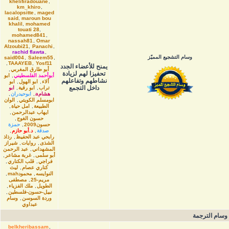
khelifiradouane
,
km_khiro
,
lacalopsitte
,
maged
said
,
maroun bou
khalil
,
mohamed
touati 28
,
mohamed841
,
nassah81
,
Omar
Alzoubi21
,
Panachi
,
rachid flawta
,
وسام التشجيع المميّز
said004
,
Saleem55
,
,
TAAAYEB
,
Yosf11
يمنح للأعضاء الجدد
أبو طارق المغربي
,
تحفيزا لهم لزيادة
أبوأحمد الفلسطيني
,
ابو
نشاطهم وتفاعلهم
ألاء
,
ابو الهول
,
ابو
داخل التجمع
تراب
,
ابو رقية
,
ابو
هشامa
,
ابوحيدران
,
ابومسلم الكويتي
,
الوان
الطبيعة
,
امل حياة
,
ايهاب عبدالرحمن
,
حسون الغوج
,
حسون2009
,
حمزة
صدقة
,
د.أبو حازم
,
رابحي عبد الحفيظ
,
رذاذ
الشذى
,
روايات
,
شيراز
المشهداني
,
عبد الرحمن
أبو سلمى
,
غربة مشاعر
,
فراجي
,
قلب الكناري
,
كناري عصام
,
ليث
النوايسه
,
محمودmah
,
مريم-25
,
مصطفى
الطويل
,
ملك الفزياء
,
نبيل-حسون-فلسطين
,
وردة السوسن
,
وسام
عبداوي
وسام الترجمة
belkheribassam
,