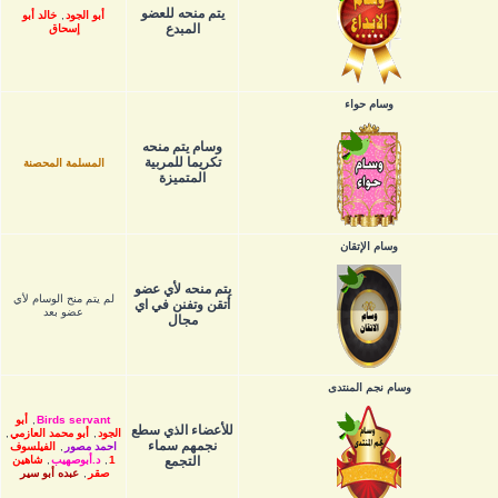
يتم منحه للعضو
أبو الجود
,
خالد أبو
المبدع
إسحاق
وسام حواء
وسام يتم منحه
تكريما للمربية
المسلمة المحصنة
المتميزة
وسام الإتقان
يتم منحه لأي عضو
لم يتم منح الوسام لأي
أتقن وتفنن في اي
عضو بعد
مجال
وسام نجم المنتدى
Birds servant
,
أبو
للأعضاء الذي سطع
الجود
,
أبو محمد العازمي
,
نجمهم سماء
احمد مصور
,
الفيلسوف
التجمع
1
,
د.أبوصهيب
,
شاهين
صقر
,
عبده أبو سير