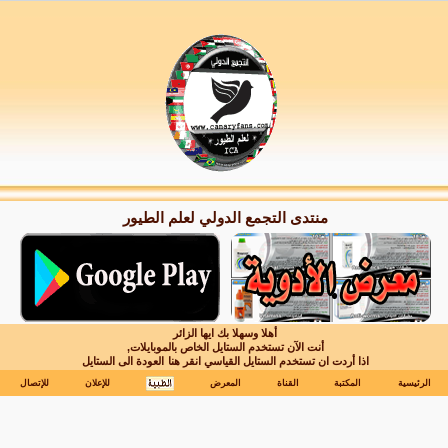
منتدى التجمع الدولي لعلم الطيور
أهلا وسهلا بك ايها الزائر
أنت الآن تستخدم الستايل الخاص بالموبايلات,
اذا أردت ان تستخدم الستايل القياسي انقر هنا
العودة الى الستايل
الرئيسية
المكتبة
القناة
المعرض
للإعلان
للإتصال