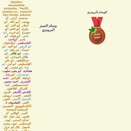
tripolies
,
wesoonline
,
yehyatito
,
Yosf11
,
younes err
,
youssef
الوسام البرونزي
ben hmida
,
zakaria
maroc
,
آيـات
,
أبا
يوسف
,
أبـو خالد
,
أبو
وسام التميز
أزهار
,
أبو العز
,
أبو
جورج
,
أبو فتحي أبو
البرونزي
سويرح
,
أبو فريـد
,
أبو
نفس
,
أبو همام
,
أبو
ياسر
,
أبوأحمد
الفلسطيني
,
أبوالملوك
,
ابو الزهير
,
ابو النيد
,
ابو
حسناء
,
ابو رقية
,
ابو
رهف
,
ابو ظافر
,
ابو
ظافر الميداني
,
ابو
عبداللطيف
,
ابو علي
الفلسطيني
,
ابو لبن
,
ابو
لونا
,
ابو منتصر
,
ابو
هشامa
,
ابو يحيى سلهب
,
ابوحيدران
,
ابوريشه
,
ابوغيثة
,
اتلوكس
,
احمد
القصري
,
احمد مصور
,
احمدمصطفي
,
اسد
العراق
,
افلاطون
,
البادجي الأصفر
,
البري
,
الجيفر
,
الحبيب درويش
,
الحسون ألأصفر
,
العبير
,
الفتى
,
الفيلسوف 1
,
الكاسكووووو
,
المجبري
,
المسلمة المحصنة
,
النمر
,
الهلالي
,
ام
علاوى
,
امل حياة
,
اياد
عدنان المدني
,
ايوب
المسكيني
,
ايوب محمد
,
باسييل
,
بلال ابو عرار
,
بو فارس
,
جزائري أنا
,