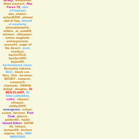
tarakji
,
aboahmad
,
Abou youssef
,
Abu
Fares 78
,
abu-
a7mad-pal
,
abu_shaker
,
achraf2005
,
ahmad
abd al haq
,
Ahmad
al awartany
,
ahmedabutaleb
,
al3bra
,
al_ustath5
,
aliomer
,
alkhawari
,
amine maghribi
,
amineporsawi
,
anass04
,
angel of
the desert
,
ansk
,
asadyya
,
bachir2014
,
bandarr009
,
bejaia06
,
benbouhenni islam
,
Benyahia zakaria
,
Bilel
,
black cat
,
bleu_One
,
bo-omar
,
BOUDY
,
canarov
,
canoon15
,
chamado
,
DAIKIN
,
do3a2
,
douglas
,
Dr
BEN ELHAFI
,
Dr.
bilal sadeddine
,
eddis
,
elkaser
,
elkoush
,
ellithy2009
,
emergence
,
eslam-
eslam
,
farisnet
,
Fish
Club
,
ghosst
,
goldenfin
,
hadel
,
Hamid Elfeel
,
HATIM
94
,
hhhani
,
hicham99
,
hichem
algeria
,
hiro
,
HMA
BREEDER
,