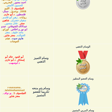
احمد مصور
,
البحريني
,
الحسون ألأصفر
,
الفيلسوف 1
,
الليبو
2008
,
بوعدول
,
جمال-
فلسطين
,
د.أبو حازم
,
روايات
,
زهير أبو قاسم
,
سفيان خضران
,
شاهين
صقر
,
عادل منصور
,
عبدالالاه الشوفاني
,
عبدو
ابو نور و اخلاص
,
كوراي
,
ماجد خلوف
,
معتز
الخوالده
,
معتز شاور
,
هاوي صوت
,
هيثم
العوضات
الوسام الذهبي
أبو الجود
,
خالد أبو
وسام التميز
إسحاق
,
د.أبو حازم
,
الذهبي
د.أبوصهيب
وسام العضو المتمّيز
r-oussama
,
وسام يتم منحه
,
talalmohammad
تكريما للعضو
الفيلسوف 1
,
بو نواف
,
المتميز
معتز شاور
وسام المربي المتميز