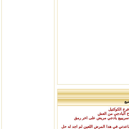
يع
فرخ الكوكتيل
 البادجي من العش
سريييع يادجي مريض على اخر رمق
عدتي في هدا المرض اللعين لم اجد له حل