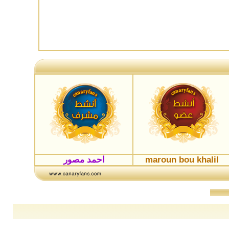
maroun bou khalil
احمد مصور