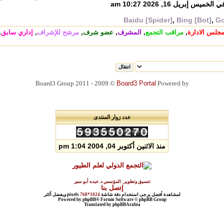
الخميس إبريل 16, 2026 10:27 am
Baidu [Spider]
,
Bing [Bot]
,
Go
جلس الادارة
,
مراقب التجمع
,
المشرف
,
عضو شرف
,
مرشح للإشراف
,
إداري سابق
,
© 2009 - 2011 Board3 Group
Board3 Portal
Powered by
عدد زوار المنتدى
منذ الاثنين أكتوبر 04, 2004 1:04 pm
تنسيق وتطوير: المؤسس د. عبده أبو سير
إتصل بنا
لمشاهدة أفضل يرجى استخدام دقة شاشة
1024*768
pixels ويفضل أكثر
Powered by phpBB® Forum Software © phpBB Group
Translated by phpBBArabia