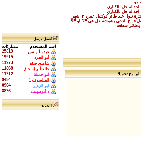
اهو
جد له حل بالكناري
جد له حل بالكناري
ة تبول عند طائر كوكتيل عمره ٣ اشهر
راخ بادجي بشوشة عل هي DF او SF
اظافر شفافة
أفضل مرسل
اسم المستخدم
مشاركات
25819
عبده أبو سير
19515
أبو الجود
11973
شاهين صقر
11868
خالد أبو إسحاق
لبرامج تحميلا
11312
ابو جميلة
9484
الفيلسوف 1
8964
ابو الزهير
8836
د.أبوصهيب
اعلانات