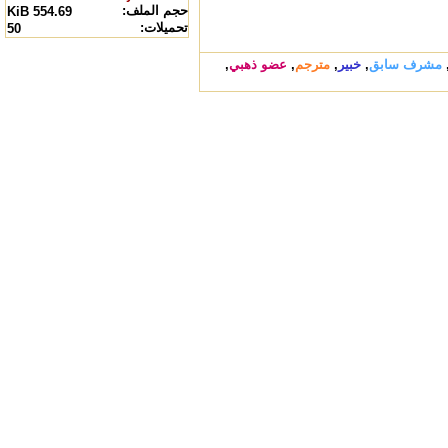
حجم الملف:
554.69 KiB
تحميلات:
50
مشرف سابق
,
خبير
,
مترجم
,
عضو ذهبي
,