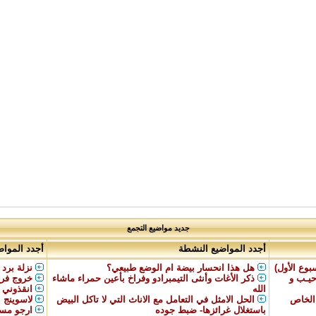
جديد مواضيع التجمع
أجدد المواضيع النشطة
أجدد المواض
بوع الأول)
هل هذا انحسار بيضة ام الوضع طبيعي؟
نزلة برد 
رحيـب و
ذكر الأغات وأنثى التيمبرادو وفراخ بأعين حمراء ماشاء
خروج فرخ
الله
انقذوني 
 الخاص
الحل الامثل في التعامل مع الاناث التي لا تاكل البيض
لاسوينج
باستغلال غرائزها- ضبط جوده
ارجو مسا