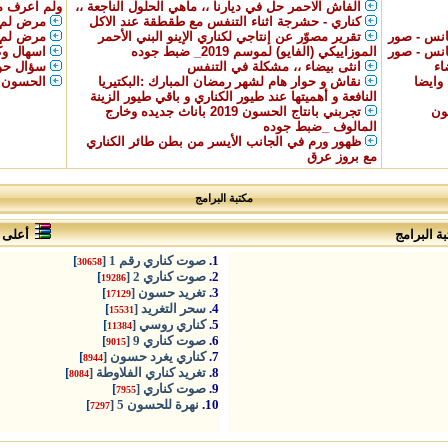
الفاش الاحمر حل في ديارنا ،، ماهي الحلول الناجعة ،،
ولم اعرف م
كناري - حشرجة اثناء التنفس مع طقطقة عند الاكل
مرض لم ا
انس - صور
تقرير مصوّر عن إنتاجي لكناري الإينو البني الأحمر
مرض لم ا
انس - صور
الموزاييكي (الفايو) لموسم 2019_ ضبط جوده
اسهال وكثر
اء
انثى بيضاء ،، مشكلة في التنفس
سؤال حول ف
وايضا
نقاش و حوار هام لشهر رمضان المبارك :البكتيريا
الحسون ب
النافعة و أهميتها عند طيور الكناري و باقي طيور الزينة
ون
تجربني بانتاج الحسون 2019 باناث جديده وخارج
المالوف _ضبط جوده
ظهور ورم في الجانب الأيسر من بطن طائر الكناري
مع بروز عرق
مكتبة البرامج
ة البرامج
أعلى ا