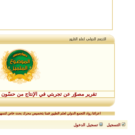
تقرير مصوّر عن تجربتي في الإنتاج من حسّون طفر
اعزائنا رواد التجمع الدولي لعلم الطيور قمنا بتخصيص محرك بحث خاص لتسهيل
التسجيل
تسجيل الدخول