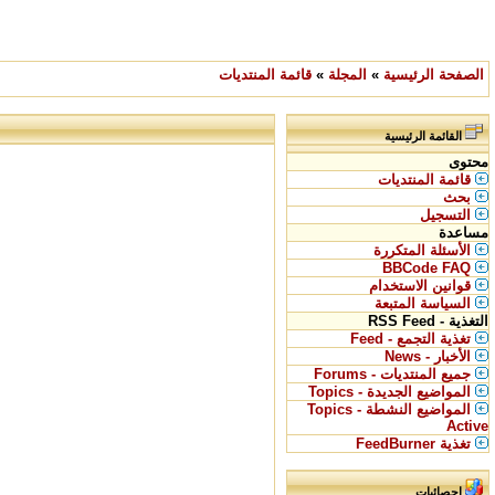
الصفحة الرئيسية
»
المجلة
»
قائمة المنتديات
القائمة الرئيسية
محتوى
قائمة المنتديات
بحث
التسجيل
مساعدة
الأسئلة المتكررة
BBCode FAQ
قوانين الاستخدام
السياسة المتبعة
التغذية - RSS Feed
تغذية التجمع - Feed
الأخبار - News
جميع المنتديات - Forums
المواضيع الجديدة - Topics
المواضيع النشطة - Topics
Active
تغذية FeedBurner
إحصائيات