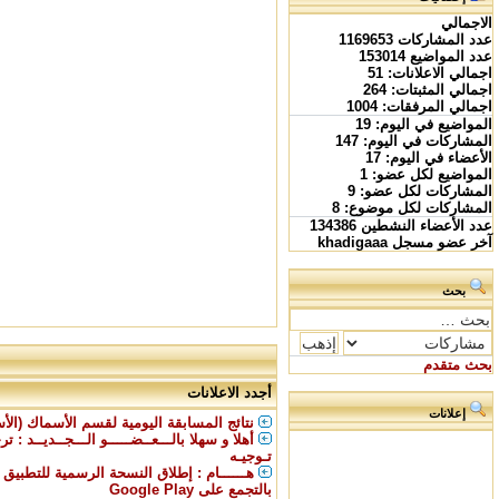
الاجمالي
عدد المشاركات
1169653
عدد المواضيع
153014
اجمالي الاعلانات:
51
اجمالي المثبتات:
264
اجمالي المرفقات:
1004
المواضيع في اليوم:
19
المشاركات في اليوم:
147
الأعضاء في اليوم:
17
المواضيع لكل عضو:
1
المشاركات لكل عضو:
9
المشاركات لكل موضوع:
8
عدد الأعضاء النشطين
134386
آخر عضو مسجل
khadigaaa
بحث
بحث متقدم
أجدد الاعلانات
إعلانات
نتائج المسابقة اليومية لقسم الأسماك (الأس
أهلا و سهلا بالـــعــضـــــو الـــجــديــد : ت
تـوجيـه
هــــــام : إطلاق النسحة الرسمية للتطبيق
بالتجمع على Google Play