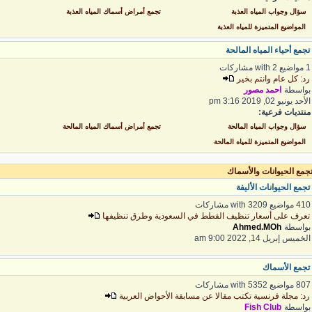
سؤال وجواب المياه العذبة
تجمع أمراض أسماك المياه العذبة
المواضيع المتميزة للمياه العذبة
جمع أحياء المياه المالحة
ع with 2 مشاركات
د: كل عام وانتم بخير
واسطة
احمد مصور
أحد يونيو 02, 2019 3:16 pm
نتديات فرعية:
سؤال وجواب المياه المالحة
تجمع أمراض أسماك المياه المالحة
المواضيع المتميزة للمياه المالحة
جمع الحيوانات والأسماك
جمع الحيوانات الأليفة
 مواضيع with 3209 مشاركات
عرف على أسعار تنظيف القطط في السعودية وطرق تنظيفها
واسطة
Ahmed.MOh
لخميس إبريل 14, 2022 9:00 am
جمع الأسماك
 مواضيع with 5352 مشاركات
د: مجلة فرنسية تكتب مقالا عن مسابقة الأحواض العربية
واسطة
Fish Club