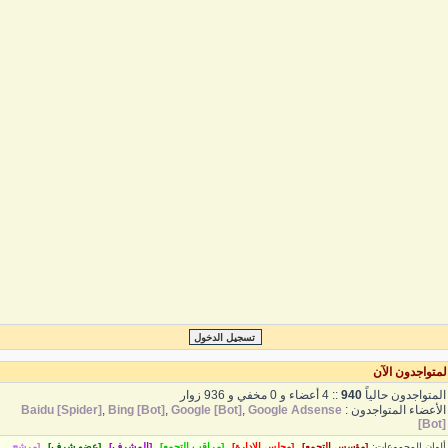
متواجدون الآن
لمتواجدون حالياً
940
:: 4 أعضاء و 0 مخفي و 936 زوار
لأعضاء المتواجدون :
Google Adsense
,
Google [Bot]
,
Bing [Bot]
,
Baidu [Spider]
[Bot
لوان المجموعات:
[مؤسس التجمع]
[مجلس الادارة]
[مراقب التجمع]
[المشرف]
[عضو شرف]
[مرشح