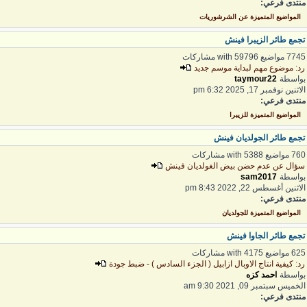
نتدى فرعي:
المواضيع المتميزة عن الشرشوريات
جمع طائر الزيبرا فينش
7 مواضيع with 59796 مشاركات
د: موضوع مهم لبداية موسم جديد
واسطة
taymour22
لاثنين نوفمبر 17, 2025 6:32 pm
نتدى فرعي:
المواضيع المتميزة للزيبرا
جمع طائر الجولديان فينش
 مواضيع with 5388 مشاركات
ؤال عن عدم حضن بيض الغولديان فينش
واسطة
sam2017
لاثنين أغسطس 22, 2022 8:43 pm
نتدى فرعي:
المواضيع المتميزة للجولديان
جمع طائر الجاوا فينش
 مواضيع with 4175 مشاركات
د: كيفية انتاج الاوبال ازابيل ( الجزء السادس ) - ضبط جودة
واسطة
احمد كزه
لخميس سبتمبر 09, 2021 9:30 am
نتدى فرعي: