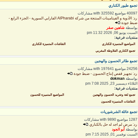
جمع طيور الكناري
400 مواضيع with 325592 مشاركات
رد: الأدوية و الفيتامينات المنتجة من شركة AlPharabi الفارابي السورية - الجزء الرابع -
بط جودة
واسطة
شاهين صقر
لسبت يونيو 06, 2026 11:32 pm
نتديات فرعية:
المواضيع المتميزة للكناري
النقاشات المتميزة للكناري
تجمع الكناري الفلاوطة المغربي
جمع طائر الحسون والهجين
242 مواضيع with 197641 مشاركات
د: تجهيز قفص إنتاج الحسون - ضبط جودة
واسطة
dokman
لثلاثاء ديسمبر 23, 2025 7:08 pm
نتديات فرعية:
تجمع لغة وتغريد الحسون والهجين
المواضيع المتميزة للحسون
النقاشات المتميزة للحسون
جمع عائلة الشرشوريات
1 مواضيع with 9890 مشاركات
د: مرض لم اجد له حل بالكناري
واسطة
أبو الجود
لسبت نوفمبر 01, 2025 7:15 pm