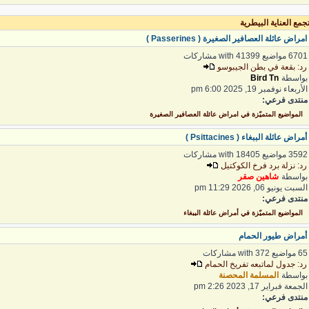
مع العناية البيطرية
مراض عائلة العصافير الصغيرة ( Passerines )
6 مواضيع with 41399 مشاركات
د: بقعة في بطن الجيبوسو
واسطة
Bird Tn
لأربعاء نوفمبر 19, 2025 6:00 pm
نتدى فرعي:
المواضيع المتميّزة في امراض عائلة العصافير الصغيرة
مراض عائلة الببغاء ( Psittacines )
3 مواضيع with 18405 مشاركات
د: نزلة برد فرخ الكوكتيل
واسطة
شاهين صقر
لسبت يونيو 06, 2026 11:29 pm
نتدى فرعي:
المواضيع المتميّزة في أمراض عائلة الببغاء
مراض طيور الحمام
واضيع with 372 مشاركات
د: جدول لماتبعه تفريخ الحمام
واسطة
المسلمة المحصنة
لجمعة فبراير 17, 2023 2:26 pm
نتدى فرعي: