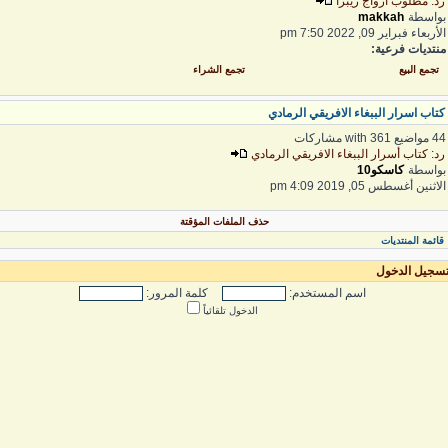
د: مطلوب ازواج زيبرا
واسطة
makkah
لأربعاء فبراير 09, 2022 7:50 pm
نتديات فرعية:
تجمع البيع
تجمع الشراء
تاب اسرار الببغاء الافريقي الرمادي
واضيع with 361 مشاركات
د: كتاب أسرار الببغاء الافريقي الرمادي
واسطة
كاسكو10
لاثنين أغسطس 05, 2019 4:09 pm
حذف الملفات المؤقتة
قائمة المنتديات
سجيل الدخول
اسم المستخدم:
كلمة المرور:
الدخول تلقائياً