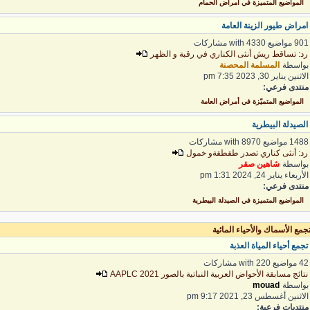
المواضيع المتميزة في أمراض الحمام
مراض طيور الزينة العامة
 مواضيع with 4330 مشاركات
د: تساقط ريش أنثى الكناري في رقبة و الظهر
واسطة
المسلمة المحصنة
اثنين يناير 30, 2023 7:35 pm
نتدى فرعي:
المواضيع المتميّزة في أمراض العامة
لصيدلة البيطرية
1 مواضيع with 8970 مشاركات
د: أنثى كناري تصدر طقطقةو خمول
واسطة
شاهين صقر
لأربعاء يناير 24, 2024 1:31 pm
نتدى فرعي:
المواضيع المتميزة في الصيدلة البيطرية
مع الأسماك والأحياء المائية
جمع أحياء المياة العذبة
واضيع with 220 مشاركات
تائج مسابقة الأحواض العربية النباتية بالصور 2021 AAPLC
واسطة
mouad
لاثنين أغسطس 23, 2021 9:17 pm
نتديات فرعية: