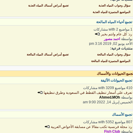
سؤال وجواب المياه العذبة
تجمع أمراض أسماك المياه العذبة
المواضيع المتميزة للمياه العذبة
جمع أحياء المياه المالحة
ع with 2 مشاركات
د: كل عام وانتم بخير
واسطة
احمد مصور
أحد يونيو 02, 2019 3:16 pm
نتديات فرعية:
سؤال وجواب المياه المالحة
تجمع أمراض أسماك المياه المالحة
المواضيع المتميزة للمياه المالحة
جمع الحيوانات والأسماك
جمع الحيوانات الأليفة
 مواضيع with 3209 مشاركات
عرف على أسعار تنظيف القطط في السعودية وطرق تنظيفها
واسطة
Ahmed.MOh
لخميس إبريل 14, 2022 9:00 am
جمع الأسماك
 مواضيع with 5352 مشاركات
د: مجلة فرنسية تكتب مقالا عن مسابقة الأحواض العربية
واسطة
Fish Club