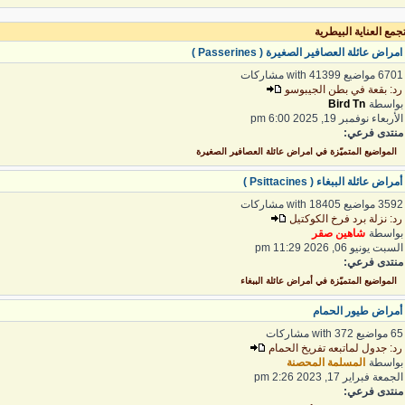
مع العناية البيطرية
مراض عائلة العصافير الصغيرة ( Passerines )
6 مواضيع with 41399 مشاركات
د: بقعة في بطن الجيبوسو
واسطة
Bird Tn
لأربعاء نوفمبر 19, 2025 6:00 pm
نتدى فرعي:
المواضيع المتميّزة في امراض عائلة العصافير الصغيرة
مراض عائلة الببغاء ( Psittacines )
3 مواضيع with 18405 مشاركات
د: نزلة برد فرخ الكوكتيل
واسطة
شاهين صقر
لسبت يونيو 06, 2026 11:29 pm
نتدى فرعي:
المواضيع المتميّزة في أمراض عائلة الببغاء
مراض طيور الحمام
واضيع with 372 مشاركات
د: جدول لماتبعه تفريخ الحمام
واسطة
المسلمة المحصنة
لجمعة فبراير 17, 2023 2:26 pm
نتدى فرعي: