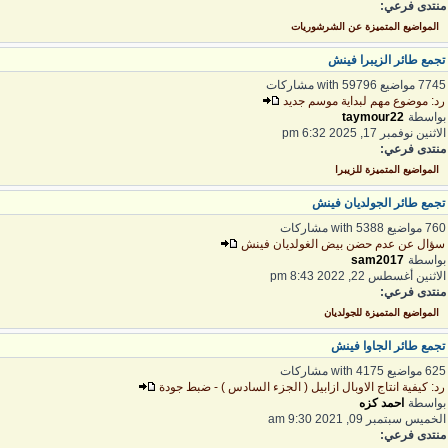
نتدى فرعي:
المواضيع المتميزة عن الشرشوريات
جمع طائر الزيبرا فينش
7 مواضيع with 59796 مشاركات
د: موضوع مهم لبداية موسم جديد
واسطة
taymour22
لاثنين نوفمبر 17, 2025 6:32 pm
نتدى فرعي:
المواضيع المتميزة للزيبرا
جمع طائر الجولديان فينش
 مواضيع with 5388 مشاركات
ؤال عن عدم حضن بيض الغولديان فينش
واسطة
sam2017
لاثنين أغسطس 22, 2022 8:43 pm
نتدى فرعي:
المواضيع المتميزة للجولديان
جمع طائر الجاوا فينش
 مواضيع with 4175 مشاركات
د: كيفية انتاج الاوبال ازابيل ( الجزء السادس ) - ضبط جودة
واسطة
احمد كزه
لخميس سبتمبر 09, 2021 9:30 am
نتدى فرعي: