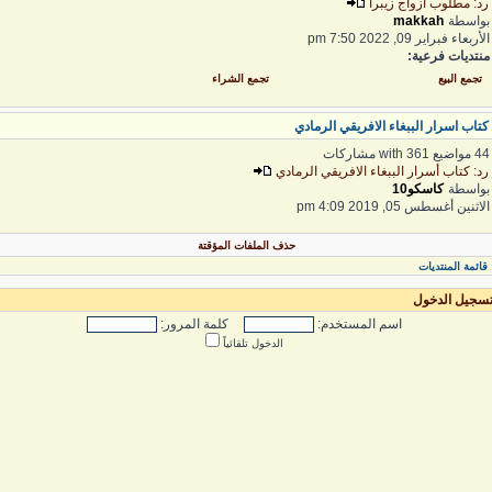
د: مطلوب ازواج زيبرا
واسطة
makkah
لأربعاء فبراير 09, 2022 7:50 pm
نتديات فرعية:
تجمع البيع
تجمع الشراء
تاب اسرار الببغاء الافريقي الرمادي
واضيع with 361 مشاركات
د: كتاب أسرار الببغاء الافريقي الرمادي
واسطة
كاسكو10
لاثنين أغسطس 05, 2019 4:09 pm
حذف الملفات المؤقتة
قائمة المنتديات
سجيل الدخول
اسم المستخدم:
كلمة المرور:
الدخول تلقائياً