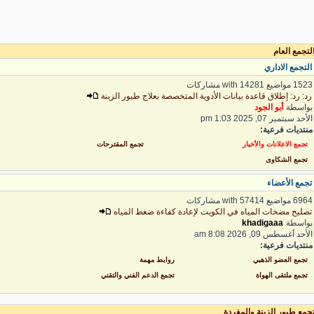
تجمع العام
لتجمع الاداري
1 مواضيع with 14281 مشاركات
د: رد: إطلاق قاعدة بيانات الأدوية المتخصصة بعلاج طيور الزينة
واسطة
أبو الجود
لأحد سبتمبر 07, 2025 1:03 pm
نتديات فرعية:
تجمع الاعلانات والأخبار
تجمع المقترحات
تجمع الشكاوى
جمع الأعضاء
6 مواضيع with 57414 مشاركات
صليح مضخات المياه في الكويت لإعادة كفاءة ضغط المياه
واسطة
khadigaaa
لأحد أغسطس 09, 2026 8:08 am
نتديات فرعية:
تجمع العضو الذهبي
روابط مهمة
تجمع ملتقى الهواة
تجمع الدعم الفني والتقني
جمع طيور الزينة والمغردة