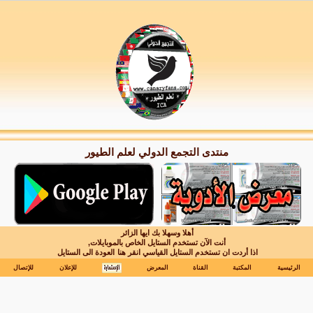
منتدى التجمع الدولي لعلم الطيور
أهلا وسهلا بك ايها الزائر
أنت الآن تستخدم الستايل الخاص بالموبايلات,
اذا أردت ان تستخدم الستايل القياسي انقر هنا
العودة الى الستايل
الرئيسية
المكتبة
القناة
المعرض
للإعلان
للإتصال