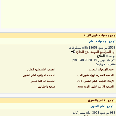
جمع جمعيات طيور الزينة
جمع الجمعيات العام
2 مواضيع with 18658 مشاركات
د: المواضيع المهمة للاخ الحلاج
واسطة
الحلاج
لأربعاء فبراير 19, 2020 8:48 pm
نتديات فرعية:
تجمع الجمعيات المغربية
الجمعية الفلسطينية للطيور
الجمعية المصرية لهواة طيور الحب
الجمعية الجزائرية لعلم الطيور
الإتحاد التونسي لعلم الطيور - UOT
الجمعية العراقية للطيور
الجمعيه الاردنيه لطيور الزينه JOA
جمعية زاجل ليبيا
لتجمع الخاص بالسوق
لتجمع العام للسوق
 مواضيع with 3923 مشاركات