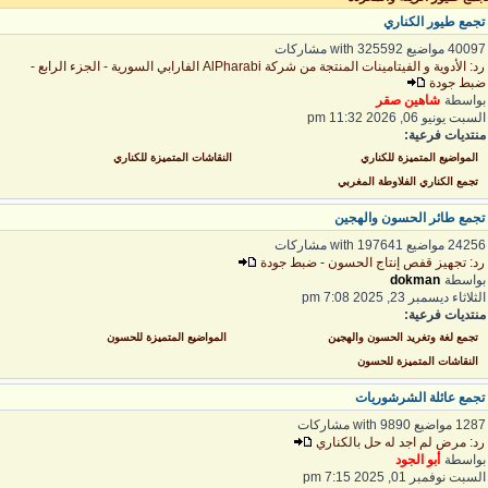
جمع طيور الكناري
400 مواضيع with 325592 مشاركات
رد: الأدوية و الفيتامينات المنتجة من شركة AlPharabi الفارابي السورية - الجزء الرابع -
بط جودة
واسطة
شاهين صقر
لسبت يونيو 06, 2026 11:32 pm
نتديات فرعية:
المواضيع المتميزة للكناري
النقاشات المتميزة للكناري
تجمع الكناري الفلاوطة المغربي
جمع طائر الحسون والهجين
242 مواضيع with 197641 مشاركات
د: تجهيز قفص إنتاج الحسون - ضبط جودة
واسطة
dokman
لثلاثاء ديسمبر 23, 2025 7:08 pm
نتديات فرعية:
تجمع لغة وتغريد الحسون والهجين
المواضيع المتميزة للحسون
النقاشات المتميزة للحسون
جمع عائلة الشرشوريات
1 مواضيع with 9890 مشاركات
د: مرض لم اجد له حل بالكناري
واسطة
أبو الجود
لسبت نوفمبر 01, 2025 7:15 pm