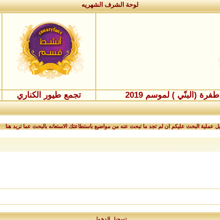
لوحة الشرف الشهريه
ة (البنّي ) لموسم 2019
تجمع طيور الكناري
 عملية البحث عليكم ان لم تجد ما تبحث عنه من مواضيع باستطاعتك الاستعانه بالبحث عما تريد هنا
تسجيل الدخول