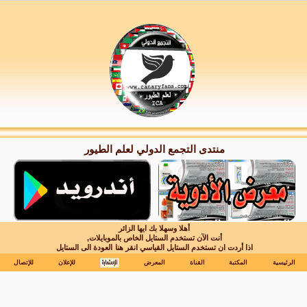
منتدى التجمع الدولي لعلم الطيور
أهلا وسهلا بك ايها الزائر
أنت الآن تستخدم الستايل الخاص بالموبايلات,
اذا أردت ان تستخدم الستايل القياسي انقر هنا
العودة الى الستايل
الرئيسية
المكتبة
القناة
المعرض
للإعلان
للإتصال