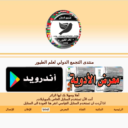
منتدى التجمع الدولي لعلم الطيور
أهلا وسهلا بك ايها الزائر
أنت الآن تستخدم الستايل الخاص بالموبايلات,
اذا أردت ان تستخدم الستايل القياسي انقر هنا
العودة الى الستايل
الرئيسية
المكتبة
القناة
المعرض
للإعلان
للإتصال