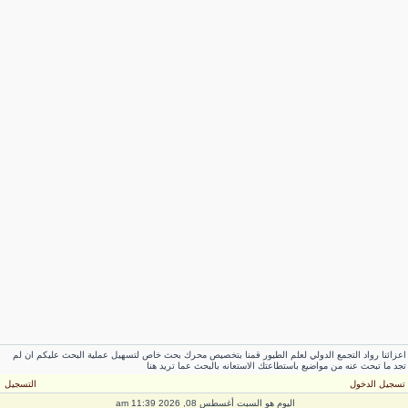
زائنا رواد التجمع الدولي لعلم الطيور قمنا بتخصيص محرك بحث خاص لتسهيل عملية البحث عليكم ان لم
د ما تبحث عنه من مواضيع باستطاعتك الاستعانه بالبحث عما تريد هنا
سجيل الدخول
التسجيل
اليوم هو السبت أغسطس 08, 2026 11:39 am