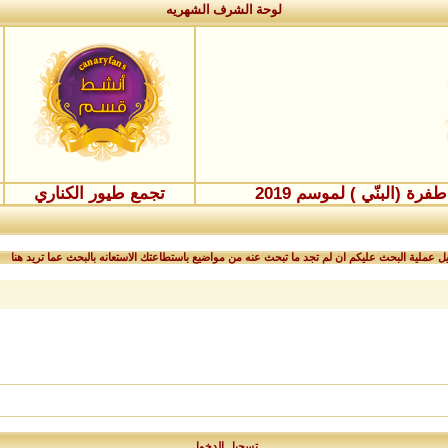
لوحة الشرف الشهريه
ة (البنّي ) لموسم 2019
تجمع طيور الكناري
 عملية البحث عليكم ان لم تجد ما تبحث عنه من مواضيع باستطاعتك الاستعانه بالبحث عما تريد هنا
تسجيل الدخول