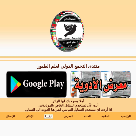
منتدى التجمع الدولي لعلم الطيور
أهلا وسهلا بك ايها الزائر
أنت الآن تستخدم الستايل الخاص بالموبايلات,
اذا أردت ان تستخدم الستايل القياسي انقر هنا
العودة الى الستايل
الرئيسية
المكتبة
القناة
المعرض
للإعلان
للإتصال