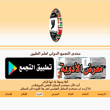
منتدى التجمع الدولي لعلم الطيور
أهلا وسهلا بك ايها الزائر
أنت الآن تستخدم الستايل الخاص بالموبايلات,
اذا أردت ان تستخدم الستايل القياسي انقر هنا
العودة الى الستايل
الرئيسية
المكتبة
القناة
المعرض
للإعلان
للإتصال