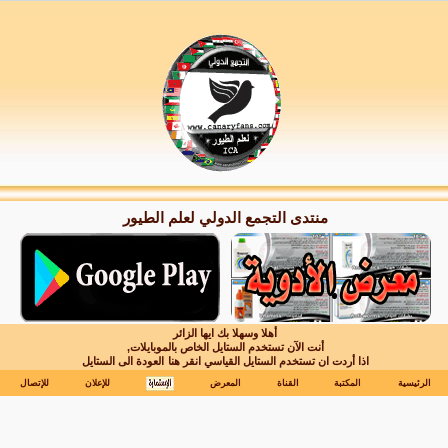
منتدى التجمع الدولي لعلم الطيور
أهلا وسهلا بك ايها الزائر
أنت الآن تستخدم الستايل الخاص بالموبايلات,
اذا أردت ان تستخدم الستايل القياسي انقر هنا
العودة الى الستايل
الرئيسية
المكتبة
القناة
المعرض
للإعلان
للإتصال