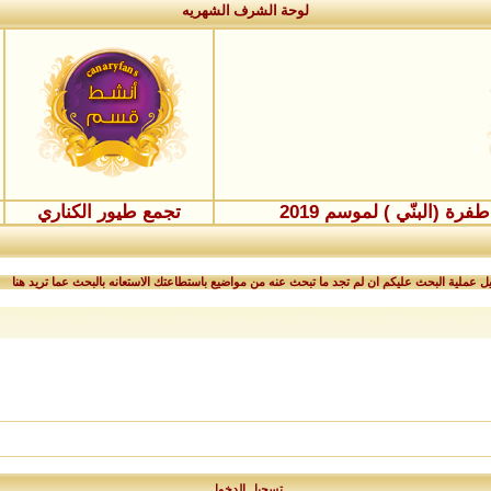
لوحة الشرف الشهريه
ة (البنّي ) لموسم 2019
تجمع طيور الكناري
 عملية البحث عليكم ان لم تجد ما تبحث عنه من مواضيع باستطاعتك الاستعانه بالبحث عما تريد هنا
تسجيل الدخول