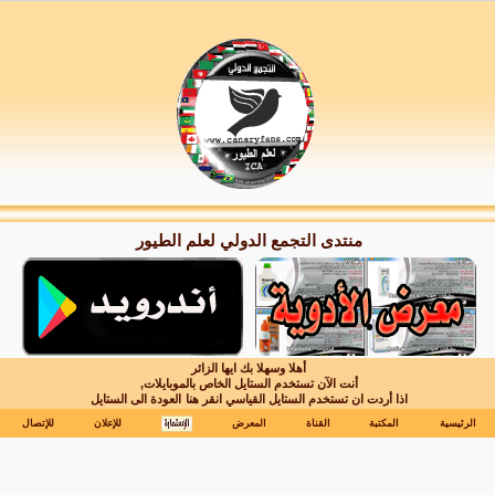
منتدى التجمع الدولي لعلم الطيور
أهلا وسهلا بك ايها الزائر
أنت الآن تستخدم الستايل الخاص بالموبايلات,
اذا أردت ان تستخدم الستايل القياسي انقر هنا
العودة الى الستايل
الرئيسية
المكتبة
القناة
المعرض
للإعلان
للإتصال