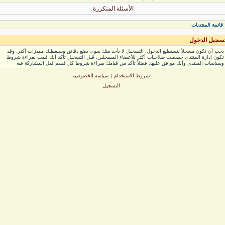
الأسئلة المتكررة
ائمة المنتديات
جيل الدخول
ب أن تكون مسجلاً لتستطيع الدخول. التسجيل لا يأخذ منك سوى بضع دقائق وسيعطيك مميزات أكثر. وقد
ون إدارة المنتدى خصصت صلاحيات أكثر للأعضاء المسجلين. قبل التسجيل تأكد أنك قمت بقراءة شروط
ياسات المنتدى وأنك موافق عليها. فضلاً تأكد من قيامك بقراءة شروط كل قسم قبل المشاركة فيه
شروط الاستخدام
|
سياسة الخصوصية
التسجيل