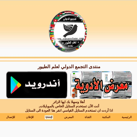
منتدى التجمع الدولي لعلم الطيور
أهلا وسهلا بك ايها الزائر
أنت الآن تستخدم الستايل الخاص بالموبايلات,
اذا أردت ان تستخدم الستايل القياسي انقر هنا
العودة الى الستايل
الرئيسية
المكتبة
القناة
المعرض
للإعلان
للإتصال