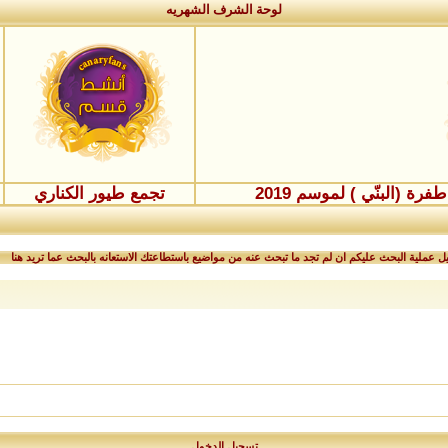
لوحة الشرف الشهريه
ة (البنّي ) لموسم 2019
تجمع طيور الكناري
 عملية البحث عليكم ان لم تجد ما تبحث عنه من مواضيع باستطاعتك الاستعانه بالبحث عما تريد هنا
تسجيل الدخول