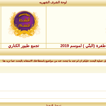
لوحة الشرف الشهريه
ة (البنّي ) لموسم 2019
تجمع طيور الكناري
 عملية البحث عليكم ان لم تجد ما تبحث عنه من مواضيع باستطاعتك الاستعانه بالبحث عما تريد هنا
تسجيل الدخول