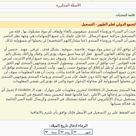
الأسئلة المتكررة
قائمة المنتديات
لتجمع الدولي لعلم الطيور - التسجيل
حيث أن المدراء ورؤساء المنتدى سيقومون بإلغاء وإيقاف أي مواد مشكوك بها , فإنه من
المستحيل مراقبة جميع الرسائل . لذا فإن علمك بأن جميع الإسهامات هي وجهة نظر الناشر
يعني أن المدراء ورؤساء المنتدى (عدا مشاركاتهم الشخصية) لن يحملوا أي مسؤولية لذلك.
أن توافق أنك لن تنشر مواد مهينة , فاحشة , سوقية , بشكل قذف , عرقي , مهدد , جنسي أو
أي نوع يخالف القانون المتبع . فعل أي مما سبق سوف يؤدي إلى وقفك وإزالتك بشكل دائم
من المنتدى (وإخبار مزود خدمة الانترنت لديك) . وسوف يتم رصد جميع أرقام الانترنت لفرض
هذه القوانين . أنت توافق أن مدير المنتدى , ومسؤول المنتدى وموجهين المنتدى لهم الحق
بإزالة أو تعديل أو نقل أو إغلاق أي موضوع حسب رأيهم . وأنت كمشترك أو مستخدم توافق أن
تخزن جميع المعلومات المدخلة سابقاً في قاعدة بيانات. وحيث أن هذه المعلومات سوف لن
يتم عرضها إلى أي جهة ثالثة دون علمك فإن مدير المنتدى ورؤساء المنتدى وموجهين المنتدى
لن يتحملوا المسؤولية لأي محاولة الدخول عنوة والتي قد تؤدي إلى تفشي المعلومات .
هذا المنتدى يستعمل الـ cookies لتخزين معلومات على جهازك . هذه الـ cookies لا تحمل أي
معلومات تم إدخالها في الأعلى , إنما فائدتها فقط لتحسين متعة التصفح في المنتدى .
يستعمل بريدك الإلكتروني لتأكيد عملية تسجيلك في المنتدى ولإرسال كلمة السر الخاصة
بك فحالة نسيانها .
عند الضغط على زر التسجيل في الأسفل فإنك توافق بأن تلتزم بالاتفاقية .
الرجاء ادخال تاريخ الميلاد: