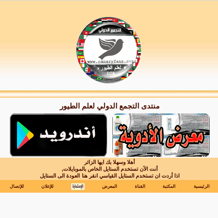
منتدى التجمع الدولي لعلم الطيور
أهلا وسهلا بك ايها الزائر
أنت الآن تستخدم الستايل الخاص بالموبايلات,
اذا أردت ان تستخدم الستايل القياسي انقر هنا
العودة الى الستايل
الرئيسية
المكتبة
القناة
المعرض
للإعلان
للإتصال