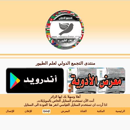
منتدى التجمع الدولي لعلم الطيور
أهلا وسهلا بك ايها الزائر
أنت الآن تستخدم الستايل الخاص بالموبايلات,
اذا أردت ان تستخدم الستايل القياسي انقر هنا
العودة الى الستايل
الرئيسية
المكتبة
القناة
المعرض
للإعلان
للإتصال