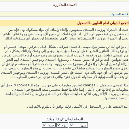
الأسئلة المتكررة
قائمة المنتديات
لتجمع الدولي لعلم الطيور - التسجيل
حيث أن المدراء ورؤساء المنتدى سيقومون بإلغاء وإيقاف أي مواد مشكوك بها , فإنه من
المستحيل مراقبة جميع الرسائل . لذا فإن علمك بأن جميع الإسهامات هي وجهة نظر الناشر
يعني أن المدراء ورؤساء المنتدى (عدا مشاركاتهم الشخصية) لن يحملوا أي مسؤولية لذلك.
أن توافق أنك لن تنشر مواد مهينة , فاحشة , سوقية , بشكل قذف , عرقي , مهدد , جنسي أو
أي نوع يخالف القانون المتبع . فعل أي مما سبق سوف يؤدي إلى وقفك وإزالتك بشكل دائم
من المنتدى (وإخبار مزود خدمة الانترنت لديك) . وسوف يتم رصد جميع أرقام الانترنت لفرض
هذه القوانين . أنت توافق أن مدير المنتدى , ومسؤول المنتدى وموجهين المنتدى لهم الحق
بإزالة أو تعديل أو نقل أو إغلاق أي موضوع حسب رأيهم . وأنت كمشترك أو مستخدم توافق أن
تخزن جميع المعلومات المدخلة سابقاً في قاعدة بيانات. وحيث أن هذه المعلومات سوف لن
يتم عرضها إلى أي جهة ثالثة دون علمك فإن مدير المنتدى ورؤساء المنتدى وموجهين المنتدى
لن يتحملوا المسؤولية لأي محاولة الدخول عنوة والتي قد تؤدي إلى تفشي المعلومات .
هذا المنتدى يستعمل الـ cookies لتخزين معلومات على جهازك . هذه الـ cookies لا تحمل أي
معلومات تم إدخالها في الأعلى , إنما فائدتها فقط لتحسين متعة التصفح في المنتدى .
يستعمل بريدك الإلكتروني لتأكيد عملية تسجيلك في المنتدى ولإرسال كلمة السر الخاصة
بك فحالة نسيانها .
عند الضغط على زر التسجيل في الأسفل فإنك توافق بأن تلتزم بالاتفاقية .
الرجاء ادخال تاريخ الميلاد: