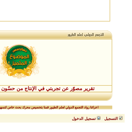
تقرير مصوّر عن تجربتي في الإنتاج من حسّون طفر
اعزائنا رواد التجمع الدولي لعلم الطيور قمنا بتخصيص محرك بحث خاص لتسهيل
التسجيل
تسجيل الدخول