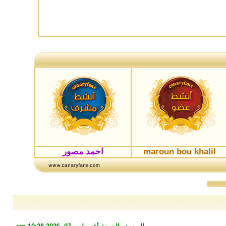
maroun bou khalil
احمد مصور