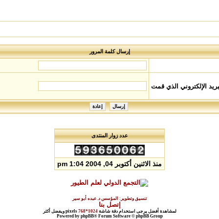
إرسال كلمة المرور
ريد الإلكتروني الذي قمت
عدد زوار المنتدى
منذ الاثنين أكتوبر 04, 2004 1:04 pm
تنسيق وتطوير: المؤسس د. عبده أبو سير
إتصل بنا
لمشاهدة أفضل يرجى استخدام دقة شاشة
1024*768
pixels ويفضل أكثر
Powered by phpBB® Forum Software © phpBB Group