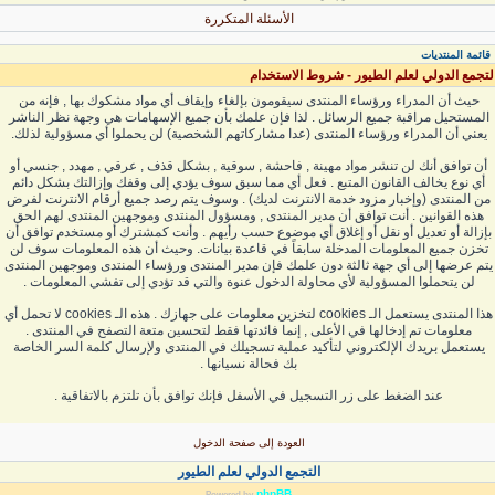
الأسئلة المتكررة
قائمة المنتديات
لتجمع الدولي لعلم الطيور - شروط الاستخدام
حيث أن المدراء ورؤساء المنتدى سيقومون بإلغاء وإيقاف أي مواد مشكوك بها , فإنه من
المستحيل مراقبة جميع الرسائل . لذا فإن علمك بأن جميع الإسهامات هي وجهة نظر الناشر
يعني أن المدراء ورؤساء المنتدى (عدا مشاركاتهم الشخصية) لن يحملوا أي مسؤولية لذلك.
أن توافق أنك لن تنشر مواد مهينة , فاحشة , سوقية , بشكل قذف , عرقي , مهدد , جنسي أو
أي نوع يخالف القانون المتبع . فعل أي مما سبق سوف يؤدي إلى وقفك وإزالتك بشكل دائم
من المنتدى (وإخبار مزود خدمة الانترنت لديك) . وسوف يتم رصد جميع أرقام الانترنت لفرض
هذه القوانين . أنت توافق أن مدير المنتدى , ومسؤول المنتدى وموجهين المنتدى لهم الحق
بإزالة أو تعديل أو نقل أو إغلاق أي موضوع حسب رأيهم . وأنت كمشترك أو مستخدم توافق أن
تخزن جميع المعلومات المدخلة سابقاً في قاعدة بيانات. وحيث أن هذه المعلومات سوف لن
يتم عرضها إلى أي جهة ثالثة دون علمك فإن مدير المنتدى ورؤساء المنتدى وموجهين المنتدى
لن يتحملوا المسؤولية لأي محاولة الدخول عنوة والتي قد تؤدي إلى تفشي المعلومات .
هذا المنتدى يستعمل الـ cookies لتخزين معلومات على جهازك . هذه الـ cookies لا تحمل أي
معلومات تم إدخالها في الأعلى , إنما فائدتها فقط لتحسين متعة التصفح في المنتدى .
يستعمل بريدك الإلكتروني لتأكيد عملية تسجيلك في المنتدى ولإرسال كلمة السر الخاصة
بك فحالة نسيانها .
عند الضغط على زر التسجيل في الأسفل فإنك توافق بأن تلتزم بالاتفاقية .
العودة إلى صفحة الدخول
التجمع الدولي لعلم الطيور
phpBB
Powered by