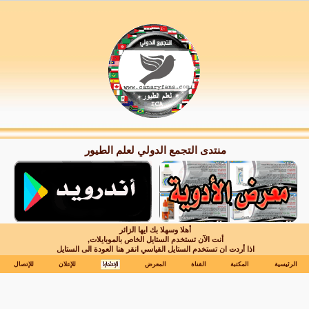
منتدى التجمع الدولي لعلم الطيور
أهلا وسهلا بك ايها الزائر
أنت الآن تستخدم الستايل الخاص بالموبايلات,
اذا أردت ان تستخدم الستايل القياسي انقر هنا
العودة الى الستايل
الرئيسية
المكتبة
القناة
المعرض
للإعلان
للإتصال