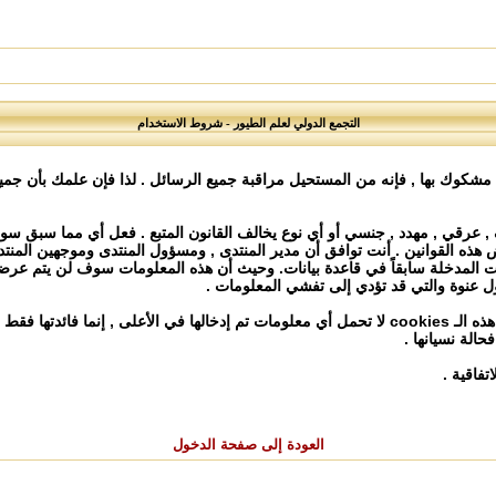
التجمع الدولي لعلم الطيور - شروط الاستخدام
 مشكوك بها , فإنه من المستحيل مراقبة جميع الرسائل . لذا فإن علمك بأن جمي
, عرقي , مهدد , جنسي أو أي نوع يخالف القانون المتبع . فعل أي مما سبق سو
هذه القوانين . أنت توافق أن مدير المنتدى , ومسؤول المنتدى وموجهين المنت
 المدخلة سابقاً في قاعدة بيانات. وحيث أن هذه المعلومات سوف لن يتم عرضها
ول عنوة والتي قد تؤدي إلى تفشي المعلومات .
هذا المنتدى يستعمل الـ cookies لتخزين معلومات على جهازك . هذه الـ cookies لا تحمل أي معلومات تم
الة نسيانها .
فاقية .
العودة إلى صفحة الدخول