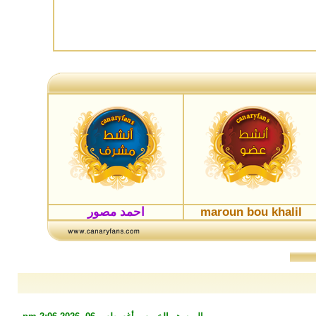
maroun bou khalil
احمد مصور