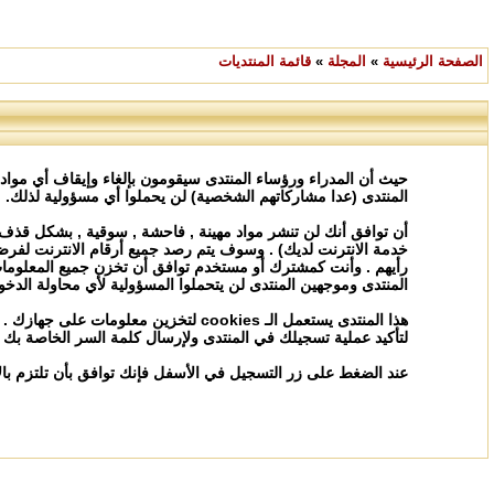
الصفحة الرئيسية
»
المجلة
»
قائمة المنتديات
حيث أن المدراء ورؤساء المنتدى سيقومون بإلغاء وإيقاف أي مواد
المنتدى (عدا مشاركاتهم الشخصية) لن يحملوا أي مسؤولية لذلك.
أن توافق أنك لن تنشر مواد مهينة , فاحشة , سوقية , بشكل قذف 
خدمة الانترنت لديك) . وسوف يتم رصد جميع أرقام الانترنت لفرض 
رأيهم . وأنت كمشترك أو مستخدم توافق أن تخزن جميع المعلومات
المنتدى وموجهين المنتدى لن يتحملوا المسؤولية لأي محاولة الدخ
لتأكيد عملية تسجيلك في المنتدى ولإرسال كلمة السر الخاصة بك فح
عند الضغط على زر التسجيل في الأسفل فإنك توافق بأن تلتزم بالات