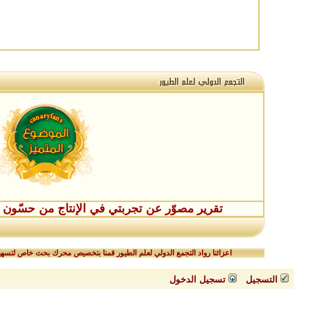
تقرير مصوّر عن تجربتي في الإنتاج من حسّون طفر
اعزائنا رواد التجمع الدولي لعلم الطيور قمنا بتخصيص محرك بحث خاص لتسهيل
التسجيل
تسجيل الدخول