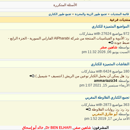
الأسئلة المتكررة
قائمة المنتديات
تجمع طيور الزينة والمغردة
تجمع طيور الكناري
»
»
نتديات فرعية
لمواضيع المتميزة للكناري
 مواضيع with 27624 مشاركات
رد: الأدوية و الفيتامينات المنتجة من شركة AlPharabi الفارابي السورية - الجزء الرابع -
بط جودة
واسطة
شاهين صقر
لسبت يونيو 06, 2026 11:32 pm
لنقاشات المتميزة للكناري
 مواضيع with 6424 مشاركات
د: هل يمكن أن يحمل الكنار نوعين من الريش ( انتسيف + شيميل )
واسطة
ammariaziz34
لأربعاء سبتمبر 15, 2021 1:07 pm
جمع الكناري الفلاوطة المغربي
 مواضيع with 2873 مشاركات
د: رد: رد: روايات الفلاوطة
واسطة
أبو طارق المغربي
لأحد مارس 17, 2019 1:52 pm
المشرفون:
شاهين صقر
,
Dr BEN ELHAFI
,
خالد أبو إسحاق