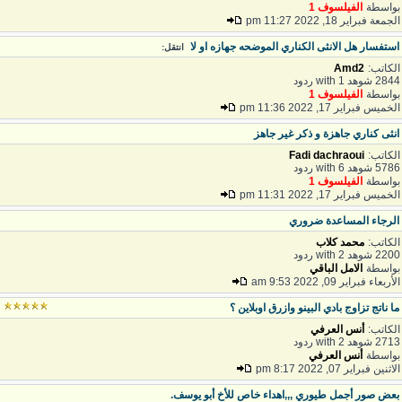
واسطة
الفيلسوف 1
لجمعة فبراير 18, 2022 11:27 pm
ستفسار هل الانثى الكناري الموضحه جهازه او لا
انتقل:
لكاتب:
Amd2
28 شوهد with 1 ردود
واسطة
الفيلسوف 1
لخميس فبراير 17, 2022 11:36 pm
نثى كناري جاهزة و ذكر غير جاهز
لكاتب:
Fadi dachraoui
57 شوهد with 6 ردود
واسطة
الفيلسوف 1
لخميس فبراير 17, 2022 11:31 pm
لرجاء المساعدة ضروري
لكاتب:
محمد كلاب
22 شوهد with 2 ردود
واسطة
الامل الباقي
لأربعاء فبراير 09, 2022 9:53 am
ا ناتج تزاوج بادي البينو وازرق اوبلاين ؟
لكاتب:
أنس العرفي
27 شوهد with 2 ردود
واسطة
أنس العرفي
لاثنين فبراير 07, 2022 8:17 pm
عض صور أجمل طيوري ,,,اهداء خاص للأخ أبو يوسف.