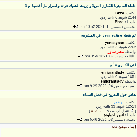
لطة المانيتوبا للكناري البريلا و زريعة الشوك فوائد و اضرار هل أقدمها ام لا
لكاتب:
Bhza
21 شوهد with 0 ردود
واسطة
Bhza
لخميس ديسمبر 16, 2021 10:52 pm
م نقطة ivermectine في المشربية
لكاتب:
yonesyass
22 شوهد with 3 ردود
واسطة
معتز شاور
لثلاثاء ديسمبر 07, 2021 3:59 pm
نثى الكناري تتألم
لكاتب:
emigrantlady
18 شوهد with 0 ردود
واسطة
emigrantlady
لسبت ديسمبر 04, 2021 9:29 am
قاش حول التفريخ في فصل الشتاء
لكاتب:
ابو قمر
125 شوهد with 33 ردود
الانتقال إلى صفحة:
1
,
2
,
3
,
4
]
واسطة
أنس الجواودة
لجمعة ديسمبر 03, 2021 5:46 pm
رسال موضوع جديد