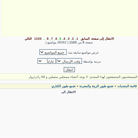
الانتقال إلى صفحة
السابق
1
,
2
,
3
,
4
,
5
,
6
,
7
,
8
...
1103
التالي
صفحة
5
من
1103
[ 38582 مواضيع ]
عرض مواضيع سابقة منذ:
مرتبة بواسطة
لمستخدمون المتصفحون لهذا المنتدى: لا يوجد أعضاء مسجلين متصلين و 69 زائر/زوار
قائمة المنتديات
تجمع طيور الزينة والمغردة
تجمع طيور الكناري
»
»
الانتقال الى