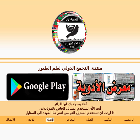
منتدى التجمع الدولي لعلم الطيور
أهلا وسهلا بك ايها الزائر
أنت الآن تستخدم الستايل الخاص بالموبايلات,
اذا أردت ان تستخدم الستايل القياسي انقر هنا
العودة الى الستايل
الرئيسية
المكتبة
القناة
المعرض
للإعلان
للإتصال