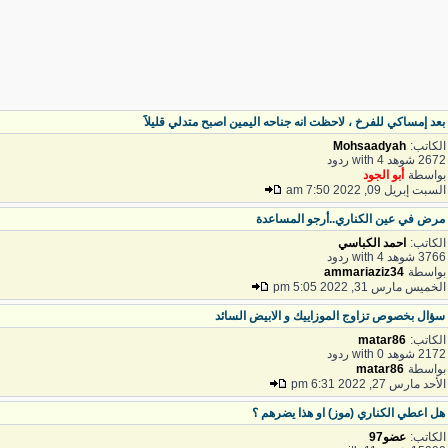
عد إمساكي للفرخ ، لاحظت انه جناحه اليمين اصبح متدلي قليلاََ
لكاتب:
Mohsaadyah
26 شوهد with 4 ردود
واسطة
أبو الجود
لسبت إبريل 09, 2022 7:50 am
رض في عين الكناري..أرجو المساعدة
لكاتب:
احمد الكباسي
37 شوهد with 4 ردود
واسطة
ammariaziz34
لخميس مارس 31, 2022 5:05 pm
ؤال بخصوص تزاوج الموزاييك و الابيض السائد
لكاتب:
matar86
21 شوهد with 0 ردود
واسطة
matar86
لأحد مارس 27, 2022 6:31 pm
ل اعطي الكناري (موز) او هذا يضرهم ؟
لكاتب:
عضو97