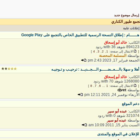
رسال موضوع جديد
جمع طيور الكناري
علانات عامة
ــــــام : إطلاق النسحة الرسمية للتطبيق الخاص بالتجمع على Google Play
لكاتب:
خالد أبو إسحاق
8941 شوهد with 36 ردود
الانتقال إلى صفحة:
1
,
2
,
3
,
4
]
واسطة
المسلمة المحصنة
لجمعة فبراير 17, 2023 2:43 pm
هلا و سهلا بالـــعــضـــــو الـــجــديــد : ترحيـب و تـوجيـه
لكاتب:
خالد أبو إسحاق
12680 شوهد with 70 ردود
الانتقال إلى صفحة:
1
...
6
,
7
,
8
]
واسطة
djvet
لأربعاء نوفمبر 24, 2021 12:11 pm
عم الموقع
لكاتب:
عبده أبو سير
3210 شوهد with 0 ردود
واسطة
عبده أبو سير
لسبت يناير 15, 2011 10:09 am
لإعلان في الموقع والمنتدى