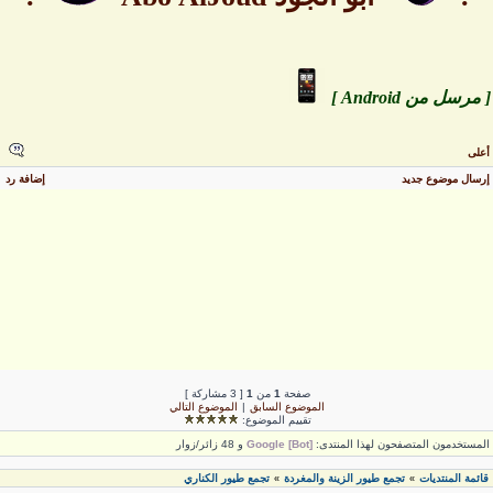
 مرسل من Android ]
على
رسال موضوع جديد
إضافة رد
صفحة
1
من
1
[ 3 مشاركة ]
الموضوع السابق
|
الموضوع التالي
تقييم الموضوع:
لمستخدمون المتصفحون لهذا المنتدى:
Google [Bot]
و 48 زائر/زوار
قائمة المنتديات
تجمع طيور الزينة والمغردة
تجمع طيور الكناري
»
»