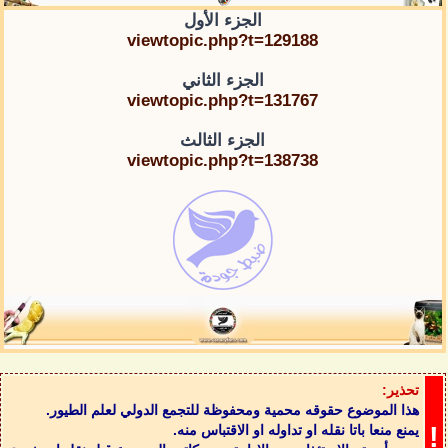
الجزء الأول
viewtopic.php?t=129188
الجزء الثاني
viewtopic.php?t=131767
الجزء الثالث
viewtopic.php?t=138738
تحذير:
هذا الموضوع حقوقه محمية ومحفوظة للتجمع الدولي لعلم الطيور.
!
يمنع منعا باتا نقله او تداوله او الاقتباس منه.