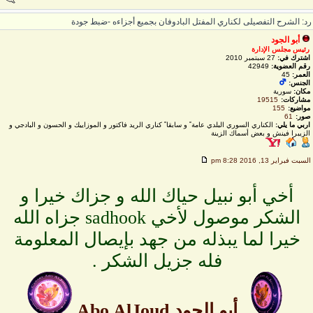
د: الشرح التفصيلى لكناري المفتل البادوفان بجميع أجزاءه -ضبط جودة
أبو الجود
رئيس مجلس الإدارة
اشترك في:
27 سبتمبر 2010
رقم العضوية:
42949
العمر:
45
الجنس:
مكان:
سورية
مشاركات:
19515
مواضيع:
155
صور:
61
اربي ما يلي:
الكناري السوري البلدي عامة ً و سابقا ً كناري الريد فاكتور و الموزاييك و الحسون و البادجي و
الزيبرا فينش و بعض أسماك الزينة
لسبت فبراير 13, 2016 8:28 pm
أخي أبو نبيل حياك الله و جزاك خيرا و
الشكر موصول لأخي sadhook جزاه الله
خيرا لما يبذله من جهد بإيصال المعلومة
فله جزيل الشكر .
.
أبو الجود Abo AlJoud
.