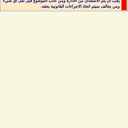
يجب أن يتم الاستئذان من الادارة ومن كاتب الموضوع قبل نقل اي شيء
ومن يخالف سيتم اتخاذ الاجراءات القانونية بحقه.