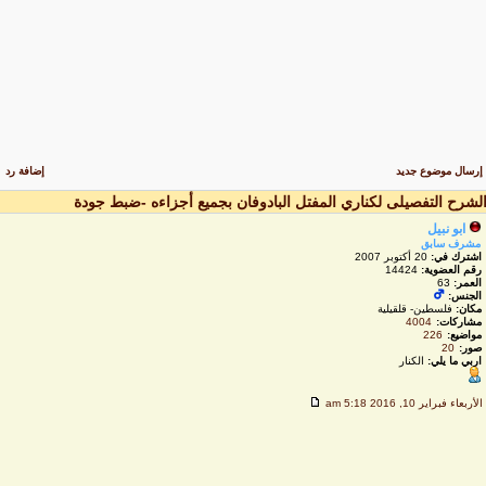
رسال موضوع جديد
إضافة رد
لشرح التفصيلى لكناري المفتل البادوفان بجميع أجزاءه -ضبط جودة
ابو نبيل
مشرف سابق
اشترك في:
20 أكتوبر 2007
رقم العضوية:
14424
العمر:
63
الجنس:
مكان:
فلسطين- قلقيلية
مشاركات:
4004
مواضيع:
226
صور:
20
اربي ما يلي:
الكنار
لأربعاء فبراير 10, 2016 5:18 am