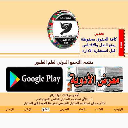
تحذير:
كافة الحقوق محفوظة
!
يمنع النقل والاقتباس
قبل استشارة الادارة
منتدى التجمع الدولي لعلم الطيور
أهلا وسهلا بك ايها الزائر
أنت الآن تستخدم الستايل الخاص بالموبايلات,
اذا أردت ان تستخدم الستايل القياسي انقر هنا
العودة الى الستايل
الرئيسية
المكتبة
القناة
المعرض
للإعلان
للإتصال