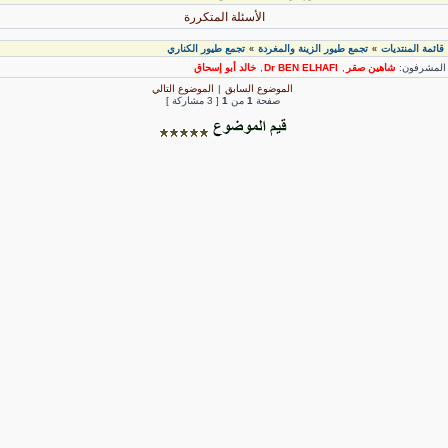
الأسئلة المتكررة
قائمة المنتديات
تجمع طيور الزينة والمغردة
تجمع طيور الكناري
»
»
لمشرفون:
شاهين صقر
,
Dr BEN ELHAFI
,
خالد أبو إسحاق
الموضوع السابق
|
الموضوع التالي
صفحة
1
من
1
[ 3 مشاركة ]