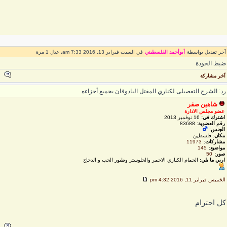
خر تعديل بواسطة
أبوأحمد الفلسطيني
في السبت فبراير 13, 2016 7:33 am، عدل 1 مرة
بط الجودة
خر مشاركة
د: الشرح التفصيلى لكناري المفتل البادوفان بجميع أجزاءه
شاهين صقر
عضو مجلس الادارة
اشترك في:
16 نوفمبر 2013
رقم العضوية:
83688
الجنس:
مكان:
فلسطين
مشاركات:
11973
مواضيع:
145
صور:
50
اربي ما يلي:
الحمام الكناري الاحمر والجلوستر وطيور الحب و الدجاج
لخميس فبراير 11, 2016 4:32 pm
ل احترام