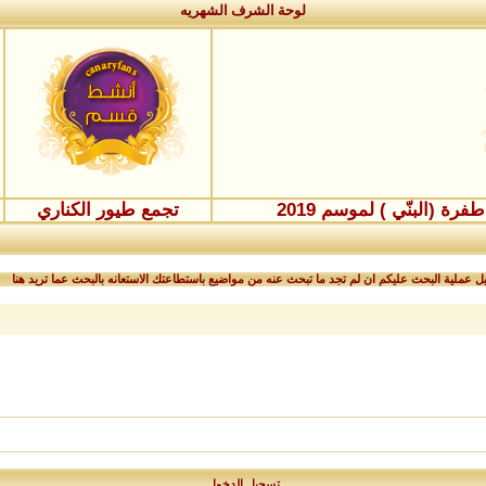
لوحة الشرف الشهريه
ة (البنّي ) لموسم 2019
تجمع طيور الكناري
 عملية البحث عليكم ان لم تجد ما تبحث عنه من مواضيع باستطاعتك الاستعانه بالبحث عما تريد هنا
تسجيل الدخول