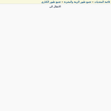
قائمة المنتديات
تجمع طيور الزينة والمغردة
تجمع طيور الكناري
»
»
الانتقال الى