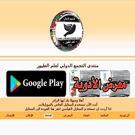
منتدى التجمع الدولي لعلم الطيور
أهلا وسهلا بك ايها الزائر
أنت الآن تستخدم الستايل الخاص بالموبايلات,
اذا أردت ان تستخدم الستايل القياسي انقر هنا
العودة الى الستايل
الرئيسية
المكتبة
القناة
المعرض
للإعلان
للإتصال