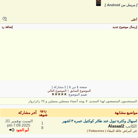
 مرسل من Android ]
على
رسال موضوع جديد
إضافة رد
صفحة
1
من
1
[ 2 مشاركة ]
الموضوع السابق
|
الموضوع التالي
تقييم الموضوع:
لمستخدمون المتصفحون لهذا المنتدى: لا يوجد أعضاء مسجلين متصلين و 75 زائر/زوار
ردود
واضيع مشابهة
آخر مشاركة
شوهد
اسهال وكثرة تبول عند طائر كوكتيل عمره ٣ اشهر
السبت نوفمبر 01,
1
2025 7:09 pm
الكاتب:
Alasaal2
8
أبو الجود
في
أمراض عائلة الببغاء ( Psittacines )