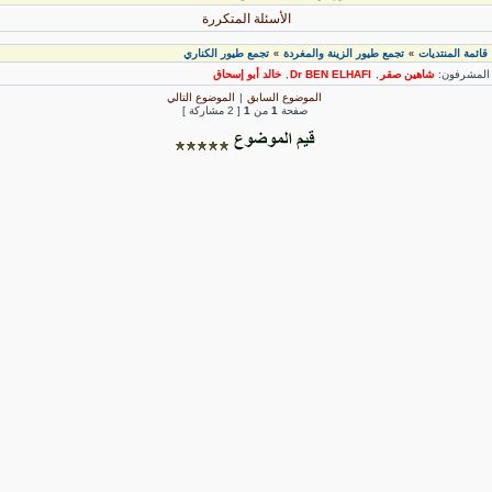
الأسئلة المتكررة
قائمة المنتديات
تجمع طيور الزينة والمغردة
تجمع طيور الكناري
»
»
لمشرفون:
شاهين صقر
,
Dr BEN ELHAFI
,
خالد أبو إسحاق
الموضوع السابق
|
الموضوع التالي
صفحة
1
من
1
[ 2 مشاركة ]