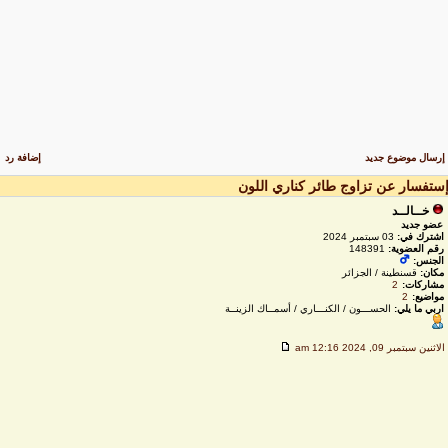
رسال موضوع جديد
إضافة رد
ستفسار عن تزاوج طائر كناري اللون
خــالــد
عضو جديد
اشترك في:
03 سبتمبر 2024
رقم العضوية:
148391
الجنس:
مكان:
قسنطينة / الجزائر
مشاركات:
2
مواضيع:
2
اربي ما يلي:
الحســـون / الكنـــاري / أسمــاك الزينــة
لاثنين سبتمبر 09, 2024 12:16 am