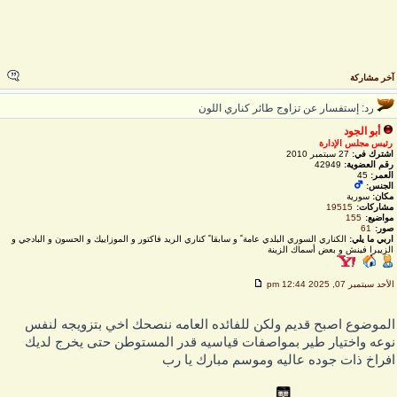
خر مشاركة
رد: إستفسار عن تزاوج طائر كناري اللون
أبو الجود
رئيس مجلس الإدارة
اشترك في:
27 سبتمبر 2010
رقم العضوية:
42949
العمر:
45
الجنس:
مكان:
سورية
مشاركات:
19515
مواضيع:
155
صور:
61
اربي ما يلي:
الكناري السوري البلدي عامة ً و سابقا ً كناري الريد فاكتور و الموزاييك و الحسون و البادجي و
الزيبرا فينش و بعض أسماك الزينة
لأحد سبتمبر 07, 2025 12:44 pm
لموضوع اصبح قديم ولكن للفائده العامه ننصحك اخي بتزويجه لنفس
وعه واختيار طير بمواصفات قياسيه قدر المستوطن حتى يخرج لديك
فراخ ذات جوده عاليه وموسم مبارك يا رب