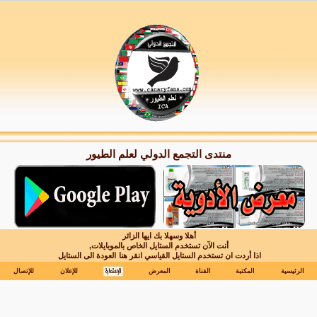
منتدى التجمع الدولي لعلم الطيور
أهلا وسهلا بك ايها الزائر
أنت الآن تستخدم الستايل الخاص بالموبايلات,
اذا أردت ان تستخدم الستايل القياسي انقر هنا
العودة الى الستايل
الرئيسية
المكتبة
القناة
المعرض
للإعلان
للإتصال