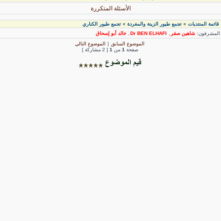
الأسئلة المتكررة
قائمة المنتديات
تجمع طيور الزينة والمغردة
تجمع طيور الكناري
»
»
لمشرفون:
شاهين صقر
,
Dr BEN ELHAFI
,
خالد أبو إسحاق
الموضوع السابق
|
الموضوع التالي
صفحة
1
من
1
[ 2 مشاركة ]