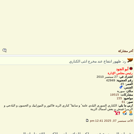
خر مشاركة
رد: ظهور انتفاخ عند مخرج انثى الكناري
أبو الجود
رئيس مجلس الإدارة
اشترك في:
27 سبتمبر 2010
رقم العضوية:
42949
العمر:
45
الجنس:
مكان:
سورية
مشاركات:
19515
مواضيع:
155
صور:
61
اربي ما يلي:
الكناري السوري البلدي عامة ً و سابقا ً كناري الريد فاكتور و الموزاييك و الحسون و البادجي و
الزيبرا فينش و بعض أسماك الزينة
لأحد سبتمبر 07, 2025 12:41 pm