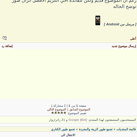
غم ان الموضوع قديم ولكن للفائده اخي الكريم الافضل انزال صور
وضح الحاله
 مرسل من Android ]
على
رسال موضوع جديد
إضافة رد
صفحة
1
من
1
[ 2 مشاركة ]
الموضوع السابق
|
الموضوع التالي
تقييم الموضوع:
لمستخدمون المتصفحون لهذا المنتدى:
Google [Bot]
و 21 زائر/زوار
قائمة المنتديات
تجمع طيور الزينة والمغردة
تجمع طيور الكناري
»
»
الانتقال الى