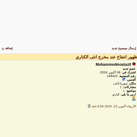
رسال موضوع جديد
إضافة رد
هور انتفاخ عند مخرج انثى الكناري
Mohammedmoataz0
عضو جديد
اشترك في:
08 أكتوبر 2024
رقم العضوية:
148422
الجنس:
مكان:
سوريا،ادلب
مشاركات:
1
مواضيع:
1
اربي ما يلي:
كناري
لأربعاء أكتوبر 23, 2024 4:54 pm