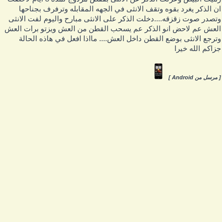
ن الذكر يغرد بقوه وتقف الانثى في الجهه المقابله وترفرف بجناحها
تصدر صوت زقزقه....دخلت الذكر على الانثى مبارح واليوم لفت الانثى
لعش عم لاحض انو الذكر عم يسحب القطن من العش ويزتو برات العش
ترجع الانثى بوضع القطن داخل العش.... مااذا افعل في هاذه الحالة
زاكم الله خيرا
 مرسل من Android ]