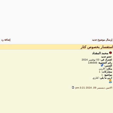
رسال موضوع جديد
إضافة رد
ستفسار بخصوص كنار
محمد المقداد
عضو جديد
اشترك في:
03 نوفمبر 2024
رقم العضوية:
148449
الجنس:
مكان:
الاردن
مشاركات:
1
مواضيع:
1
اربي ما يلي:
كناري
لاثنين ديسمبر 09, 2024 3:21 pm