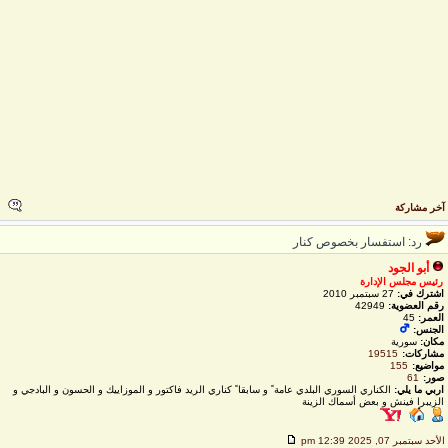
خر مشاركة
رد: استفسار بخصوص كنار
أبو الجود
رئيس مجلس الإدارة
اشترك في:
27 سبتمبر 2010
رقم العضوية:
42949
العمر:
45
الجنس:
مكان:
سورية
مشاركات:
19515
مواضيع:
155
صور:
61
اربي ما يلي:
الكناري السوري البلدي عامة ً و سابقا ً كناري الريد فاكتور و الموزاييك و الحسون و البادجي و
الزيبرا فينش و بعض أسماك الزينة
لأحد سبتمبر 07, 2025 12:39 pm