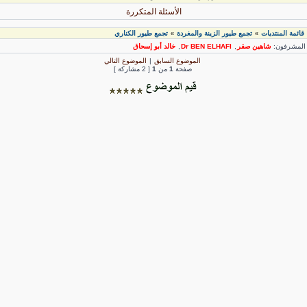
الأسئلة المتكررة
قائمة المنتديات
تجمع طيور الزينة والمغردة
تجمع طيور الكناري
»
»
لمشرفون:
شاهين صقر
,
Dr BEN ELHAFI
,
خالد أبو إسحاق
الموضوع السابق
|
الموضوع التالي
صفحة
1
من
1
[ 2 مشاركة ]