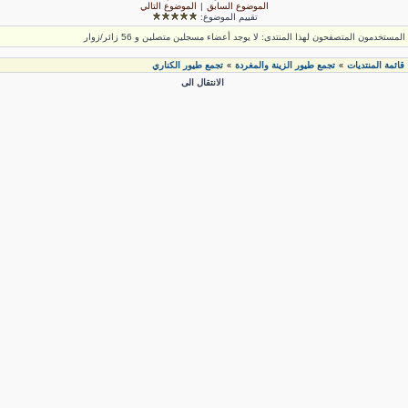
الموضوع السابق
|
الموضوع التالي
تقييم الموضوع:
لمستخدمون المتصفحون لهذا المنتدى: لا يوجد أعضاء مسجلين متصلين و 56 زائر/زوار
قائمة المنتديات
تجمع طيور الزينة والمغردة
تجمع طيور الكناري
»
»
الانتقال الى