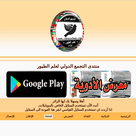
منتدى التجمع الدولي لعلم الطيور
أهلا وسهلا بك ايها الزائر
أنت الآن تستخدم الستايل الخاص بالموبايلات,
اذا أردت ان تستخدم الستايل القياسي انقر هنا
العودة الى الستايل
الرئيسية
المكتبة
القناة
المعرض
للإعلان
للإتصال