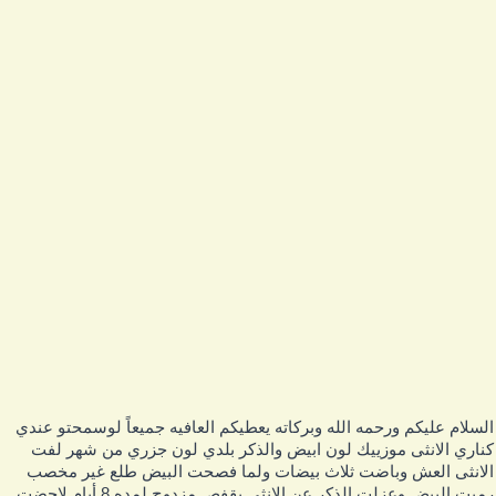
لسلام عليكم ورحمه الله وبركاته يعطيكم العافيه جميعاً لوسمحتو عندي
ناري الانثى موزييك لون ابيض والذكر بلدي لون جزري من شهر لفت
لانثى العش وباضت ثلاث بيضات ولما فصحت البيض طلع غير مخصب
رميت البيض وعزلت الذكر عن الانثى بقفص مزدوج لمده 8 أيام لاحضت