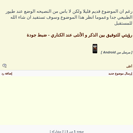
غم ان الموضوع قديم قليلا ولكن لا باس من النصيحه الوضع عند طيور
لطبيعي جدا وعموما انظر هذا الموضوع وسوف تستفيد ان شاء الله
لمستقبل
ؤيتي للتوفيق بين الذكر و الأنثى عند الكناري - ضبط جودة
 مرسل من Android ]
على
رسال موضوع جديد
إضافة رد
صفحة
1
من
1
[ 2 مشاركة ]