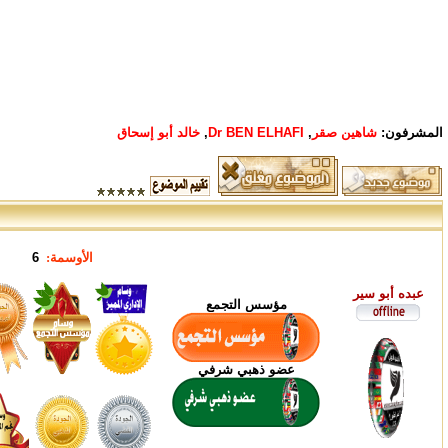
المشرفون:
شاهين صقر
,
Dr BEN ELHAFI
,
خالد أبو إسحاق
الأوسمة:
6
عبده أبو سير
مؤسس التجمع
عضو ذهبي شرفي