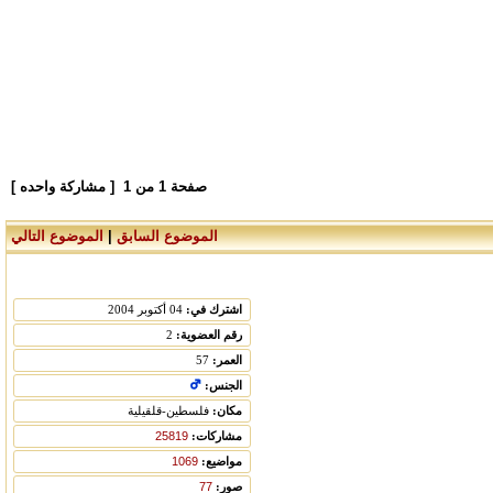
صفحة
1
من
1
[ مشاركة واحده ]
الموضوع السابق
|
الموضوع التالي
اشترك في:
04 أكتوبر 2004
رقم العضوية:
2
العمر:
57
الجنس:
مكان:
فلسطين-قلقيلية
مشاركات:
25819
مواضيع:
1069
صور:
77