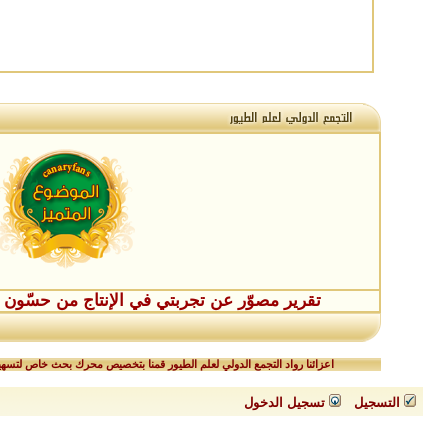
تقرير مصوّر عن تجربتي في الإنتاج من حسّون طفر
اعزائنا رواد التجمع الدولي لعلم الطيور قمنا بتخصيص محرك بحث خاص لتسهيل
التسجيل
تسجيل الدخول