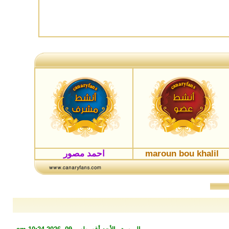
maroun bou khalil
احمد مصور