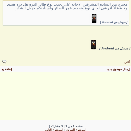
محتاج من الساده المشرفين الاجابه على تحديد نوع طائر الدره هل دره هندى
ولا بغبغاء افريقى او اى نوع وتحديد عمر الطائر ولسيادتكم جزيل الشكر
[ مرسل من Android ]
 مرسل من Android ]
على
رسال موضوع جديد
إضافة رد
صفحة
1
من
1
[ 3 مشاركة ]
الموضوع السابق
|
الموضوع التالي