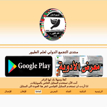
منتدى التجمع الدولي لعلم الطيور
أهلا وسهلا بك ايها الزائر
أنت الآن تستخدم الستايل الخاص بالموبايلات,
اذا أردت ان تستخدم الستايل القياسي انقر هنا
العودة الى الستايل
الرئيسية
المكتبة
القناة
المعرض
للإعلان
للإتصال