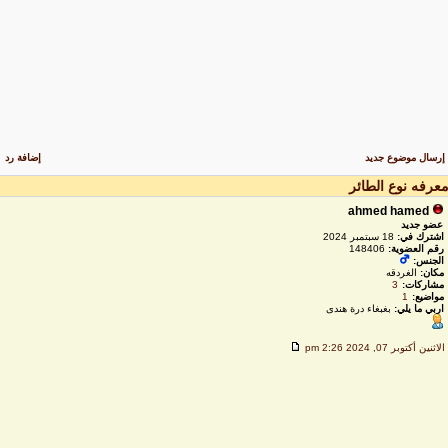
رسال موضوع جديد
إضافة رد
عرفه نوع الطائر
ahmed hamed
عضو جديد
اشترك في:
18 سبتمبر 2024
رقم العضوية:
148406
الجنس:
مكان:
الغردقه
مشاركات:
3
مواضيع:
1
اربي ما يلي:
بغبغاء درة هندى
لاثنين أكتوبر 07, 2024 2:26 pm