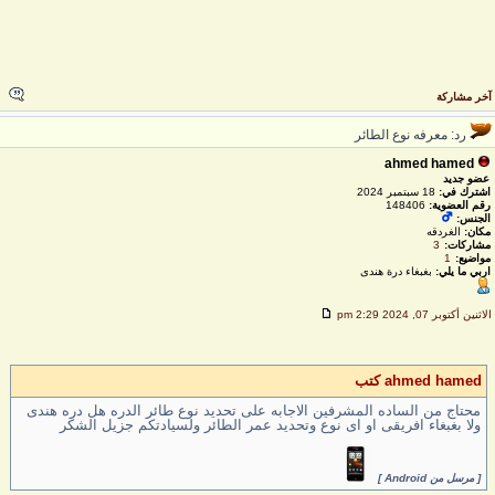
خر مشاركة
رد: معرفه نوع الطائر
ahmed hamed
عضو جديد
اشترك في:
18 سبتمبر 2024
رقم العضوية:
148406
الجنس:
مكان:
الغردقه
مشاركات:
3
مواضيع:
1
اربي ما يلي:
بغبغاء درة هندى
لاثنين أكتوبر 07, 2024 2:29 pm
ahmed hamed كتب
محتاج من الساده المشرفين الاجابه على تحديد نوع طائر الدره هل دره هندى
ولا بغبغاء افريقى او اى نوع وتحديد عمر الطائر ولسيادتكم جزيل الشكر
[ مرسل من Android ]