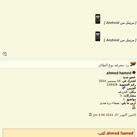
 مرسل من Android ]
 مرسل من Android ]
رد: معرفه نوع الطائر
ahmed hamed
عضو جديد
اشترك في:
18 سبتمبر 2024
رقم العضوية:
148406
الجنس:
مكان:
الغردقه
مشاركات:
3
مواضيع:
1
اربي ما يلي:
بغبغاء درة هندى
لاثنين أكتوبر 07, 2024 3:06 pm
ahmed hamed كتب