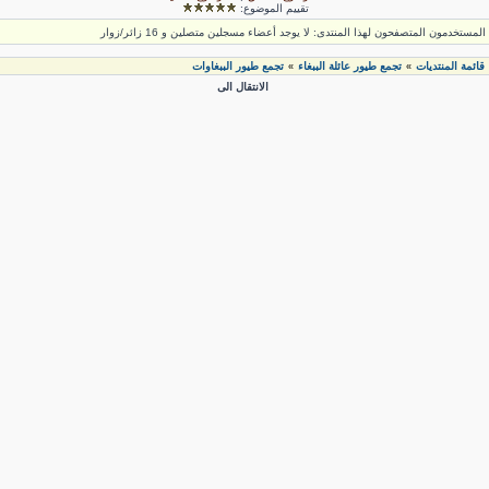
تقييم الموضوع:
لمستخدمون المتصفحون لهذا المنتدى: لا يوجد أعضاء مسجلين متصلين و 16 زائر/زوار
قائمة المنتديات
تجمع طيور عائلة الببغاء
تجمع طيور الببغاوات
»
»
الانتقال الى