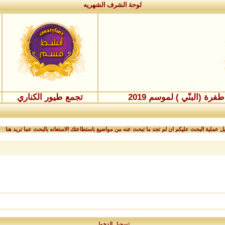
لوحة الشرف الشهريه
ة (البنّي ) لموسم 2019
تجمع طيور الكناري
 عملية البحث عليكم ان لم تجد ما تبحث عنه من مواضيع باستطاعتك الاستعانه بالبحث عما تريد هنا
تسجيل الدخول