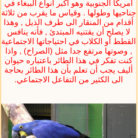
أمريكا الجنوبية وهو أكبر أنواع الببغاء في
جناحيها وطولها . وقياس ما يقرب من ثلاثة
أقدام من المنقار الى طرف الذيل , وهذا
لا يصلح أن يقتنيه المبتدئ , فأنه ينافس
القطط أو الكلاب في احتياجاتها الاجتماعية
, وصوتها مرتفع جدا مثل (الصراخ) , واذا
كنت تفكر في هذا الطائر باعتباره حيوان
أليف يجب أن تعلم بأن هذا الطائر بحاجة
الى الكثير من التفاعل الاجتماعي.