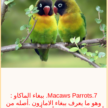
Macaws Parrots.7. ببغاء الماكاو :
وهو ما يعرف ببغاء الامازون .أصله من