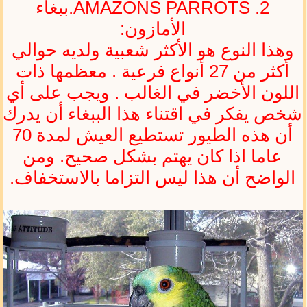
AMAZONS PARROTS .2.ببغاء
الأمازون:
وهذا النوع هو الأكثر شعبية ولديه حوالي
أكثر من 27 أنواع فرعية . معظمها ذات
اللون الأخضر في الغالب . ويجب على أي
شخص يفكر في اقتناء هذا الببغاء أن يدرك
أن هذه الطيور تستطيع العيش لمدة 70
عاما اذا كان يهتم بشكل صحيح. ومن
الواضح أن هذا ليس التزاما بالاستخفاف.