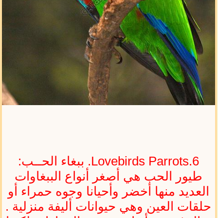
Lovebirds Parrots.6. ببغاء الحــب:
طيور الحب هي أصغر أنواع الببغاوات
العديد منها أخضر وأحيانا وجوه حمراء أو
حلقات العين وهي حيوانات أليفة منزلية .