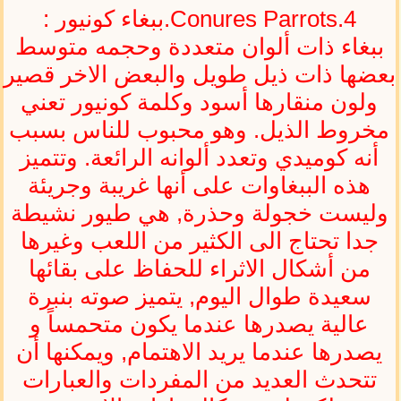
Conures Parrots.4.ببغاء كونيور :
ببغاء ذات ألوان متعددة وحجمه متوسط
بعضها ذات ذيل طويل والبعض الاخر قصير
ولون منقارها أسود وكلمة كونيور تعني
مخروط الذيل. وهو محبوب للناس بسبب
أنه كوميدي وتعدد ألوانه الرائعة. وتتميز
هذه الببغاوات على أنها غريبة وجريئة
وليست خجولة وحذرة, هي طيور نشيطة
جدا تحتاج الى الكثير من اللعب وغيرها
من أشكال الاثراء للحفاظ على بقائها
سعيدة طوال اليوم, يتميز صوته بنبرة
عالية يصدرها عندما يكون متحمساً و
يصدرها عندما يريد الاهتمام, ويمكنها أن
تتحدث العديد من المفردات والعبارات