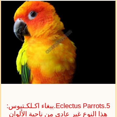
Eclectus Parrots.5.ببغاء اكـلكـتيوس:
هذا النوع غير عادي من ناحية الألوان