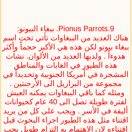
Pionus Parrots.9. ببغاء البيونو:
هناك العديد من الببغاوات تأتي تحت اسم
ببغاء بيونو لكن هذه هي الأكبر حجماً وأكثر
هدوءاً . ولديها العديد من الألوان. نشأت
هذه الطيور في الغابات والمناطق
المشجرة في أمريكا الجنوبية وتحديداً في
مجموعة من البرازيل الى الأرجنتين .
ومثله كما باقي الببغاوات يمكنه العيش
لفترة طويلة تصل الى 40 عام كحيوانات
أليفة في الأسر . ويجب على كل من يريد
اقتناء مثل هذه الطيور اجراء البحوث قبل
اقتناءه لان الاهتمام به التزام طويل يجب