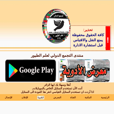
تحذير:
كافة الحقوق محفوظة
!
يمنع النقل والاقتباس
قبل استشارة الادارة
منتدى التجمع الدولي لعلم الطيور
أهلا وسهلا بك ايها الزائر
أنت الآن تستخدم الستايل الخاص بالموبايلات,
اذا أردت ان تستخدم الستايل القياسي انقر هنا
العودة الى الستايل
الرئيسية
المكتبة
القناة
المعرض
للإعلان
للإتصال