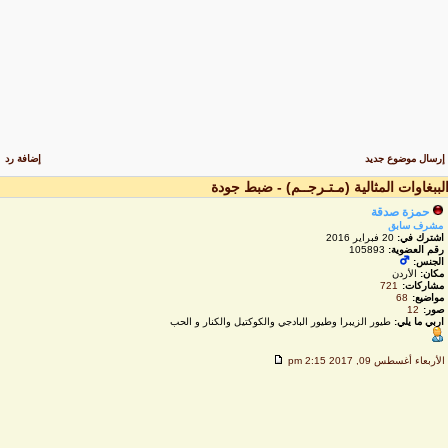
رسال موضوع جديد
إضافة رد
لببغاوات المثالية (مـتـرجــم) - ضبط جودة
حمزة صدقة
مشرف سابق
اشترك في:
20 فبراير 2016
رقم العضوية:
105893
الجنس:
مكان:
الأردن
مشاركات:
721
مواضيع:
68
صور:
12
اربي ما يلي:
طيور الزيبرا وطيور البادجي والكوكتيل والكنار و الحب
لأربعاء أغسطس 09, 2017 2:15 pm