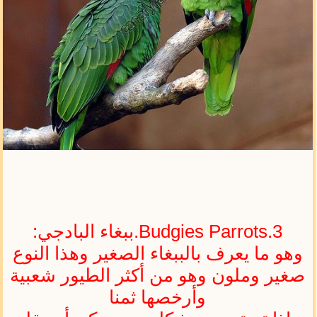
Budgies Parrots.3.ببغاء البادجي:
وهو ما يعرف بالببغاء الصغير وهذا النوع
صغير وملون وهو من أكثر الطيور شعبية
وأرخصها ثمنا