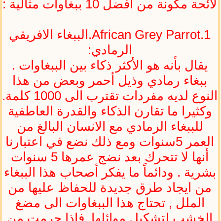
لائحة مكونة من أفضل 10 ببغاوات مثالية :
African Grey Parrot.1.الببغاء الافريقي
الرمادي:
يقال بأنه هو الأكثر ذكاء بين الببغاوات .
ببغاء رمادي وذيل أحمر وبعض من هذا
النوع لديه مفردات تقترب الى 1000 كلمة.
وكثيرا ما تقارن الذكاء والقدرة العاطفية
للببغاء الرمادي مع الانسان البالغ من
العمر 5سنوات ومع ذلك نضع في اعتبارنا
أنها لا تتحرك بعد نضج عمرها 5 سنوات
بشرية . ودائماً ما يفكر أصحاب هذا الببغاء
من ايجاد طرق جديدة للحفاظ عليها من
الملل , تحتاج هذا الببغاوات الى مضغ
الخشب لتشكيل موائلها, فاذا حرمت من