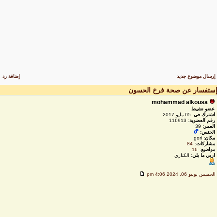
رسال موضوع جديد
إضافة رد
ستفسار عن صحة فرخ الحسون
mohammad alkousa
عضو نشيط
اشترك في:
05 مايو 2017
رقم العضوية:
116913
العمر:
39
الجنس:
مكان:
gori
مشاركات:
84
مواضيع:
16
اربي ما يلي:
الكناري
لخميس يونيو 06, 2024 4:06 pm