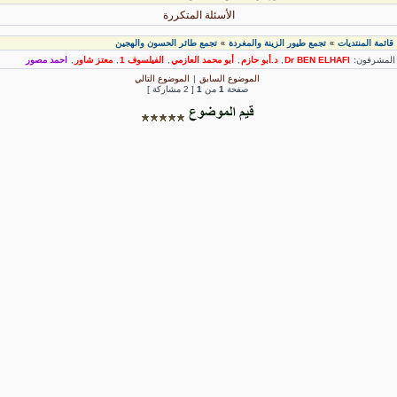
الأسئلة المتكررة
قائمة المنتديات
تجمع طيور الزينة والمغردة
تجمع طائر الحسون والهجين
»
»
لمشرفون:
Dr BEN ELHAFI
,
د.أبو حازم
,
أبو محمد العازمي
,
الفيلسوف 1
,
معتز شاور
,
احمد مصور
الموضوع السابق
|
الموضوع التالي
صفحة
1
من
1
[ 2 مشاركة ]