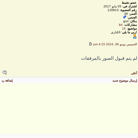
عضو نشيط
اشترك في:
05 مايو 2017
رقم العضوية:
116913
العمر:
39
الجنس:
مكان:
gori
مشاركات:
84
مواضيع:
16
اربي ما يلي:
الكناري
لخميس يونيو 06, 2024 4:15 pm
م يتم قبول الصور بالمرفقات
على
رسال موضوع جديد
إضافة رد