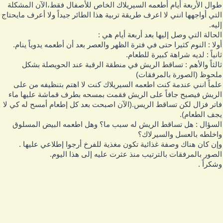
وال الأربعة أيام أطعمه السيريلاك الخاص للأصفال فقط،الآن المشكلة
لتي أواجهها انني لا اعرف طريقة تربية هذا الطائر جيداً ولا أعرف مايحتاج
ليه.
لحالة التي وصل إليها بعد أربعة أيام هي :
ولا : النوم كثيرا حتى في فترة الظهر والعصر بعد أن أطعمه يدوياً ينام.
انياً : لديه شراهة كبيرة للطعام.
الثاً والأهم : تساقط الريش في منطقة الرقبة عند الحويصلة بشكل
لحوظ (الصورة بالمرفقات)
لماً انني عندمة كنت اطعمه السيريلاك كنت لا اهتم بتنظيفه من على
لريش فيصبح جافاً على الريش فقمت بمسحه بطرف قماشة عليها ماء
اتر فزال لكن تساقط الريس.(الآن اصبحت بعد كل إطعام أمسح له كي لا
جف الطعام).
لسؤال : هل تساقط الريش له سبب ما؟ وهل اطعمه البيض المسلوق
اخلطه بالعسل والسيرلاك؟
إن كان هناك وصفة غذائية تكون مغذية للفرخ أرجوا إطلاعي عليها .
لصور بالمرفقات بالترتيب منذ عثرت عليه إلى هذا اليوم.
شكراً .