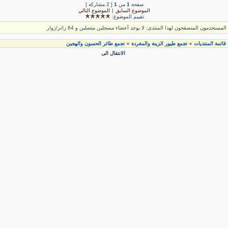
صفحة
1
من
1
[ 2 مشاركة ]
الموضوع السابق
|
الموضوع التالي
تقييم الموضوع:
لمستخدمون المتصفحون لهذا المنتدى: لا يوجد أعضاء مسجلين متصلين و 64 زائر/زوار
قائمة المنتديات
تجمع طيور الزينة والمغردة
تجمع طائر الحسون والهجين
»
»
الانتقال الى