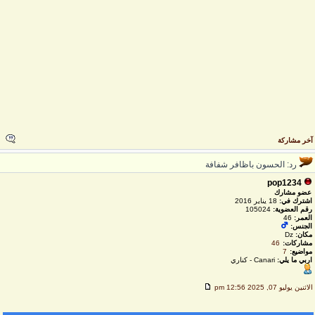
خر مشاركة
رد: الحسون باظافر شفافة
pop1234
عضو مشارك
اشترك في:
18 يناير 2016
رقم العضوية:
105024
العمر:
46
الجنس:
مكان:
Dz
مشاركات:
46
مواضيع:
7
اربي ما يلي:
Canari - كناري
لاثنين يوليو 07, 2025 12:56 pm