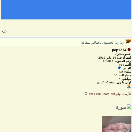
رد: رد: الحسون باظافر شفافة
pop1234
عضو مشارك
اشترك في:
18 يناير 2016
رقم العضوية:
105024
العمر:
46
الجنس:
مكان:
Dz
مشاركات:
46
مواضيع:
7
اربي ما يلي:
Canari - كناري
لأربعاء يوليو 09, 2025 11:00 am