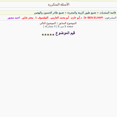
الأسئلة المتكررة
قائمة المنتديات
تجمع طيور الزينة والمغردة
تجمع طائر الحسون والهجين
»
»
لمشرفون:
Dr BEN ELHAFI
,
د.أبو حازم
,
أبو محمد العازمي
,
الفيلسوف 1
,
معتز شاور
,
احمد مصور
الموضوع السابق
|
الموضوع التالي
صفحة
1
من
1
[ 3 مشاركة ]