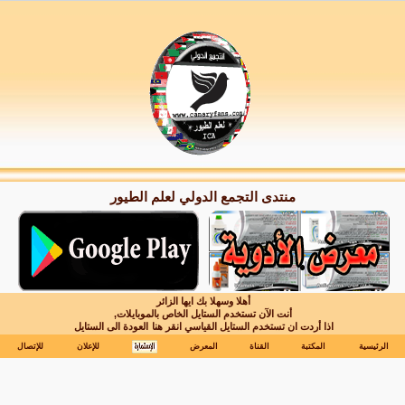
منتدى التجمع الدولي لعلم الطيور
أهلا وسهلا بك ايها الزائر
أنت الآن تستخدم الستايل الخاص بالموبايلات,
اذا أردت ان تستخدم الستايل القياسي انقر هنا
العودة الى الستايل
الرئيسية
المكتبة
القناة
المعرض
للإعلان
للإتصال