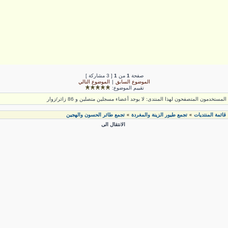
صفحة
1
من
1
[ 3 مشاركة ]
الموضوع السابق
|
الموضوع التالي
تقييم الموضوع:
لمستخدمون المتصفحون لهذا المنتدى: لا يوجد أعضاء مسجلين متصلين و 86 زائر/زوار
قائمة المنتديات
تجمع طيور الزينة والمغردة
تجمع طائر الحسون والهجين
»
»
الانتقال الى