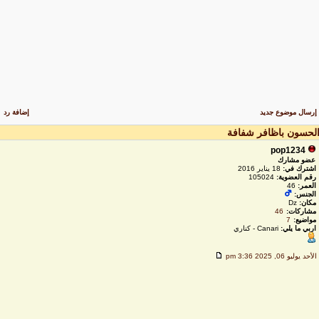
رسال موضوع جديد
إضافة رد
لحسون باظافر شفافة
pop1234
عضو مشارك
اشترك في:
18 يناير 2016
رقم العضوية:
105024
العمر:
46
الجنس:
مكان:
Dz
مشاركات:
46
مواضيع:
7
اربي ما يلي:
Canari - كناري
لأحد يوليو 06, 2025 3:36 pm